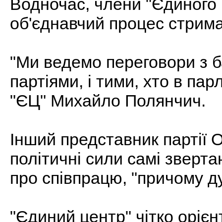
Водночас, члени "Єдиного 
об'єднавчий процес стрим
"Ми ведемо переговори з б
партіями, і тими, хто в пар
"ЄЦ" Михайло Полянчич.
Інший представник партії 
політичні сили самі зверта
про співпрацю, "причому д
"Єдиний центр" чітко оріє