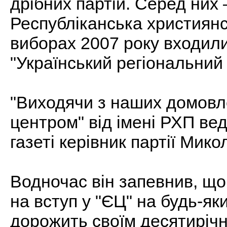
дрібних партій. Серед них 
Республіканська християнс
виборах 2007 року входил
"Український регіональний 
"Виходячи з наших домовл
центром" від імені РХП ве
газеті керівник партії Мик
Водночас він запевнив, що
на вступ у "ЄЦ" на будь-як
дорожить своїм десятирічн