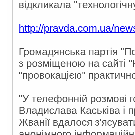
відкликала "технологічн
http://pravda.com.ua/ne
Громадянська партія "П
з розміщеною на сайті 
"провокацією" практичн
"У телефонній розмові г
Владислава Каськіва і 
Жванії вдалося з'ясува
анонімного інформаційно