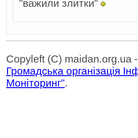
"важили злитки"
Copyleft (C) maidan.org.ua
Громадська організація І
Моніторинг"
.