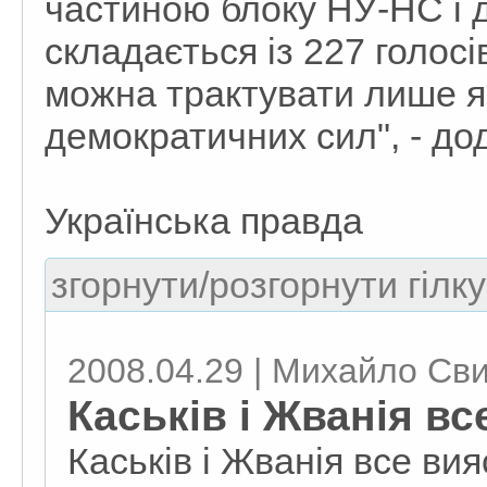
частиною блоку НУ-НС і д
складається із 227 голосі
можна трактувати лише як
демократичних сил", - до
Українська правда
згорнути/розгорнути гілку
2008.04.29 | Михайло Св
Каськів і Жванія вс
Каськів і Жванія все ви