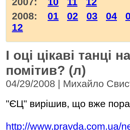
2007:
10
11
12
2008:
01
02
03
04
12
І оці цікаві танці 
помітив? (л)
04/29/2008 | Михайло Сви
"ЄЦ" вирішив, що вже пора
http://www.pravda.com.ua/