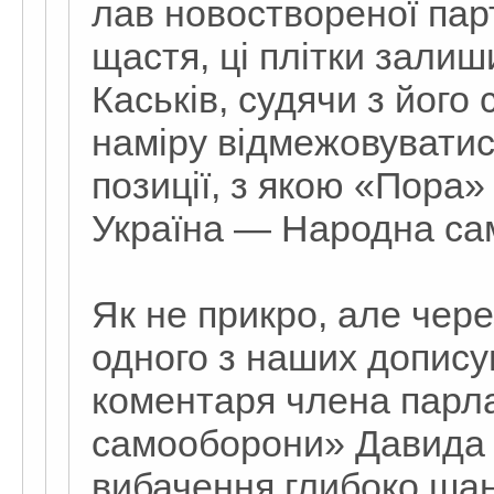
лав новоствореної пар
щастя, ці плітки залиш
Каськів, судячи з його
наміру відмежовуватися
позиції, з якою «Пора
Україна — Народна са
Як не прикро, але чере
одного з наших допису
коментаря члена парла
самооборони» Давида 
вибачення глибоко ша