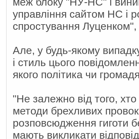
меж блоку "НУ-НС" і вин
управління сайтом НС і р
спростування Луценком", -
Але, у будь-якому випадк
і стиль цього повідомлен
якого політика чи громад
"Не залежно від того, хто 
методи брехливих провока
розповсюдження гиготи без
мають викликати відповід