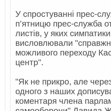
У спростуванні прес-сл
п’ятницю прес-служба о
листів, у яких симпатик
висловлювали "справжнє
можливого переходу Кась
центр".
"Як не прикро, але чере
одного з наших дописув
коментаря члена парлам
самооборони" Давида Жва