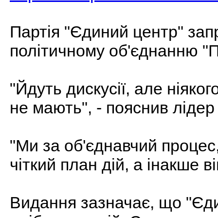
Партія "Єдиний центр" за
політичному об'єднанню "П
"Йдуть дискусії, але ніяко
не мають", - пояснив лідер
"Ми за об'єднавчий процес,
чіткий план дій, а інакше ві
Видання зазначає, що "Єди