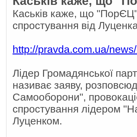
Каськів каже, що "По
Каськів каже, що "ПорЄЦ" 
спростування від Луценк
http://pravda.com.ua/news
Лідер Громадянської парт
називає заяву, розповсю
Самооборони", провокаціє
спростування лідером "
Луценком.