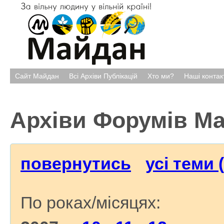
Сайт Майдан
Всі Архіви Публікацій
Хто ми?
Наші контак
Архіви Форумів М
повернутись
усі теми 
По роках/місяцях: