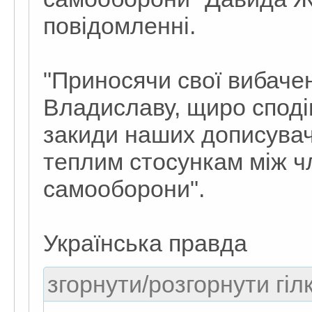
повідомленні.
"Приносячи свої вибаче
Владиславу, щиро споді
закиди наших дописувач
теплим стосункам між ч
самооборони".
Українська правда
згорнути/розгорнути гіл