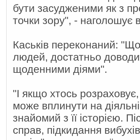
бути засудженими як з про
точки зору", - наголошує в
Каськів переконаний: "Щ
людей, достатньо доводи
щоденними діями".
"І якщо хтось розрахову
може вплинути на діяльніс
знайомий з її історією. 
справ, підкидання вибухі