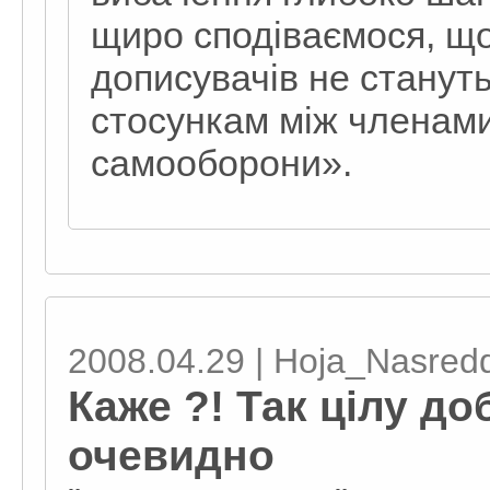
щиро сподіваємося, що
дописувачів не станут
стосункам між членам
самооборони».
2008.04.29 | Hoja_Nasred
Каже ?! Так цілу до
очевидно