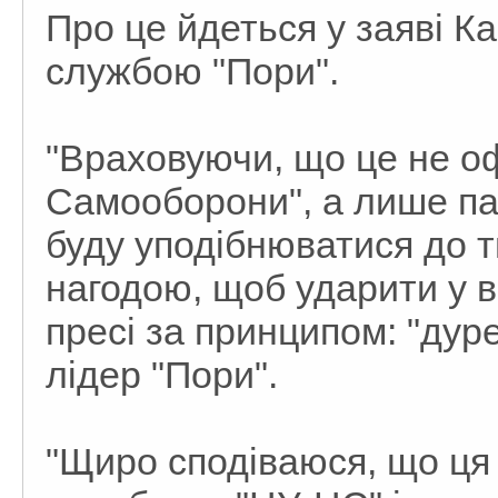
Про це йдеться у заяві К
службою "Пори".
"Враховуючи, що це не оф
Самооборони", а лише пас
буду уподібнюватися до т
нагодою, щоб ударити у в
пресі за принципом: "дуре
лідер "Пори".
"Щиро сподіваюся, що ця 