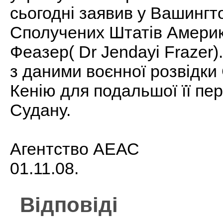
сьогодні заявив у Вашингт
Сполучених Штатів Амери
Феазер( Dr Jendayi Frazer)
з даними воєнної розвідк
Кенію для подальшої її пе
Судану.
Агентство АЕАС
01.11.08.
Відповіді