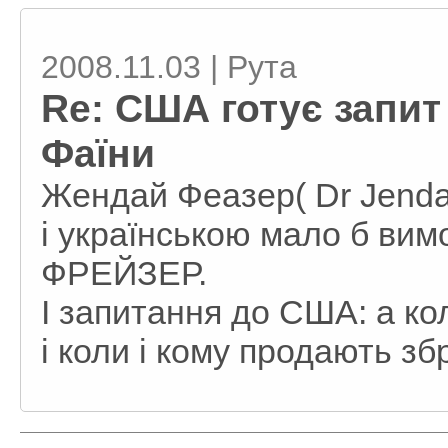
2008.11.03 | Рута
Re: США готує запит 
Фаїни
Жендай Феазер( Dr Jenday
і українською мало б в
ФРЕЙЗЕР.
І запитання до США: а ко
і коли і кому продають з