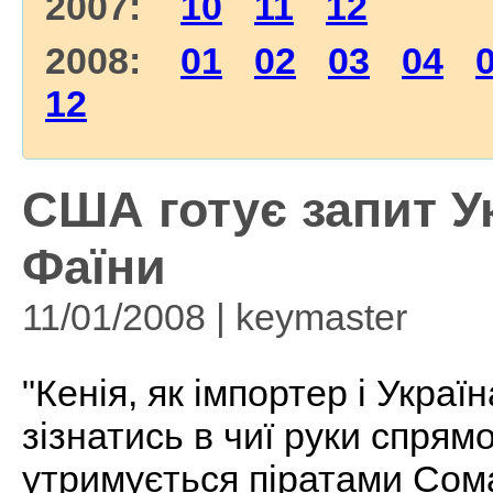
2007:
10
11
12
2008:
01
02
03
04
12
США готує запит Ук
Фаїни
11/01/2008 | keymaster
"Кенія, як імпортер і Украї
зізнатись в чиї руки спрям
утримується піратами Сомал