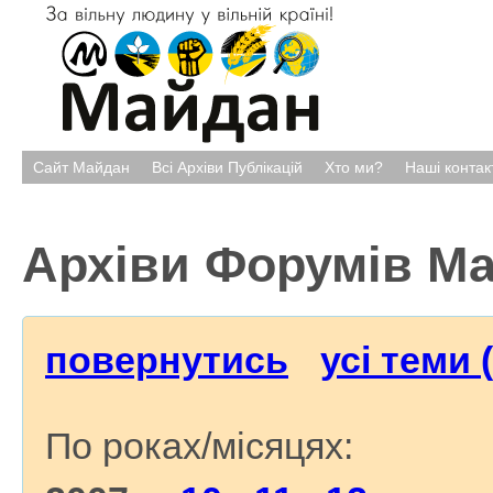
Сайт Майдан
Всі Архіви Публікацій
Хто ми?
Наші контак
Архіви Форумів М
повернутись
усі теми 
По роках/місяцях: