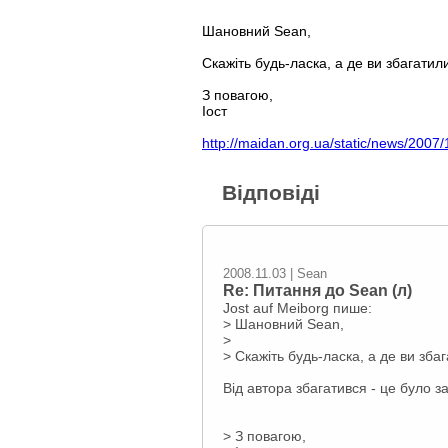
Шановний Sean,
Скажіть будь-ласка, а де ви збагати
З повагою,
Іост
http://maidan.org.ua/static/news/200
Відповіді
2008.11.03 | Sean
Re: Питання до Sean (л)
Jost auf Meiborg пише:
> Шановний Sean,
>
> Скажіть будь-ласка, а де ви зб
Від автора збагатився - це було
> З повагою,