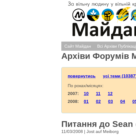
Сайт Майдан
Всі Архіви Публікац
Архіви Форумів 
повернутись
усі теми (10387
По роках/місяцях:
2007:
10
11
12
2008:
01
02
03
04
0
Питання до Sean 
11/03/2008 | Jost auf Meiborg