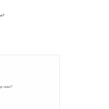
ан?
це скан?