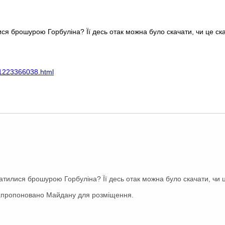
лися брошурою Горбуліна? Її десь отак можна було скачати, чи це ск
7/1223366038.html
агатилися брошурою Горбуліна? Її десь отак можна було скачати, чи 
 запропоновано Майдану для розміщення.