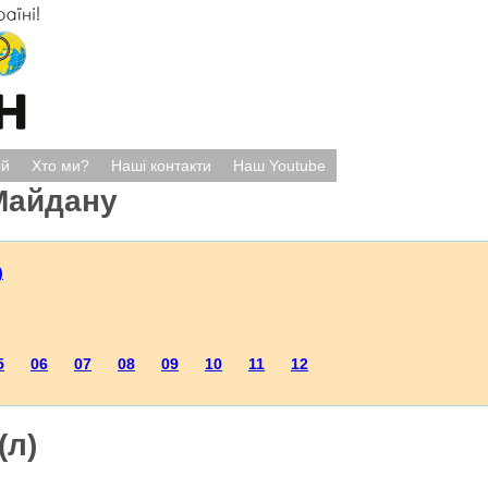
ій
Хто ми?
Наші контакти
Наш Youtube
Майдану
)
5
06
07
08
09
10
11
12
(л)