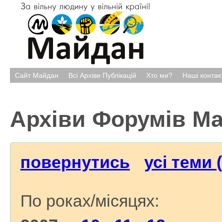
Сайт Майдан
Всі Архіви Публікацій
Хто ми?
Наші контак
Архіви Форумів М
повернутись
усі теми 
По роках/місяцях: