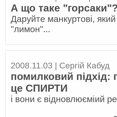
А що таке "горсаки"
Даруйте манкуртові, який
"лимон"...
2008.11.03 | Сергій Кабуд
помилковий підхід: 
це СПИРТИ
і вони є відновлюєміий р