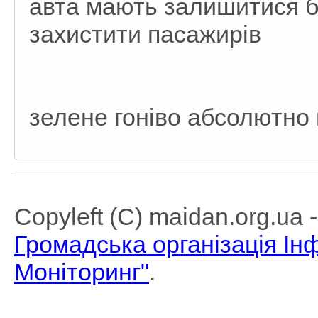
авта мають залишитися б
захистити пасажирів
зелене гоніво абсолютно
Copyleft (C) maidan.org.ua
Громадська організація І
Моніторинг"
.