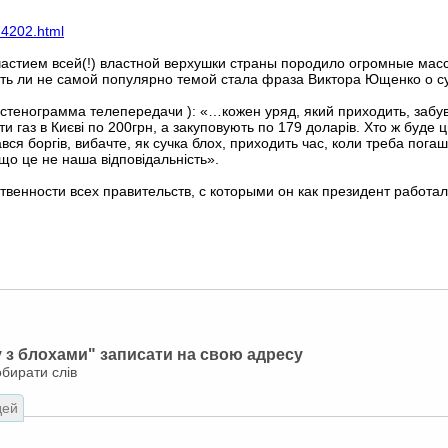
74202.html
частием всей(!) властной верхушки страны породило огромные ма
ть ли не самой популярно темой стала фраза Виктора Ющенко о су
стенограмма телепередачи ): «…кожен уряд, який приходить, забув
и газ в Києві по 200грн, а закуповують по 179 доларів. Хто ж буде
рався боргів, вибачте, як сучка блох, приходить час, коли треба п
 що це не наша відповідальність».
твенности всех правительств, с которыми он как президент работа
 з блохами" записати на свою адресу
обирати слів
дей