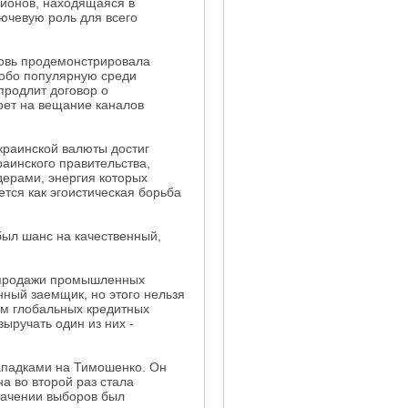
лионов, находящаяся в
лючевую роль для всего
новь продемонстрировала
собо популярную среди
продлит договор о
прет на вещание каналов
краинской валюты достиг
раинского правительства,
дерами, энергия которых
ется как эгоистическая борьба
 был шанс на качественный,
т продажи промышленных
нный заемщик, но этого нельзя
ем глобальных кредитных
ыручать один из них -
ападками на Тимошенко. Он
а во второй раз стала
значении выборов был