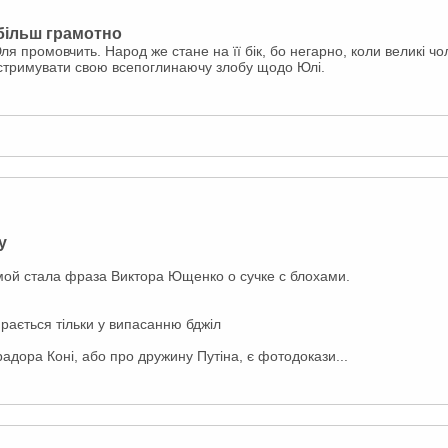
 більш грамотно
я промовчить. Народ же стане на її бік, бо негарно, коли великі ч
 стримувати свою всепоглинаючу злобу щодо Юлі.
у
мой стала фраза Виктора Ющенко о сучке с блохами.
ається тільки у випасанню бджіл
дора Коні, або про дружину Путіна, є фотодокази...