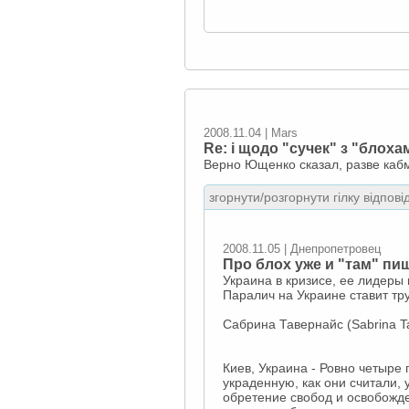
2008.11.04 | Mars
Re: і щодо "сучек" з "блохам
Верно Ющенко сказал, разве каб
згорнути/розгорнути гілку відпові
2008.11.05 | Днепропетровец
Про блох уже и "там" пи
Украина в кризисе, ее лидеры
Паралич на Украине ставит т
Сабрина Тавернайс (Sabrina T
Киев, Украина - Ровно четыре
украденную, как они считали,
обретение свобод и освобожде