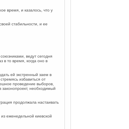
е время, и казалось, что у
воей стабильности, и ее
союзниками, ведут сегодня
з в то время, когда оно в
дать ей экстренный заем в
 стремясь избавиться от
пешное проведение выборов,
в законопроект, необходимый
страция продолжала настаивать
а из еженедельной киевской
.