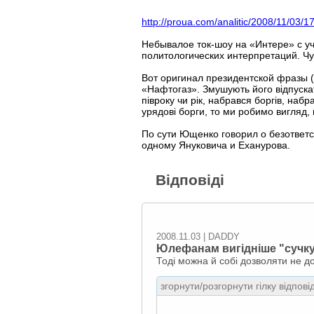
http://proua.com/analitic/2008/11/03/1
Небывалое ток-шоу на «Интере» с у
политологических интерпретаций. Чу
Вот оригинал президентской фразы (
«Нафтогаз». Змушують його відпускат
півроку чи рік, набрався боргів, наб
урядові борги, то ми робимо вигляд,
По сути Ющенко говорил о безответс
одному Януковича и Еханурова.
Відповіді
2008.11.03 | DADDY
Юлефанам вигідніше "сучку
Тоді можна й собі дозволяти не д
згорнути/розгорнути гілку відпові