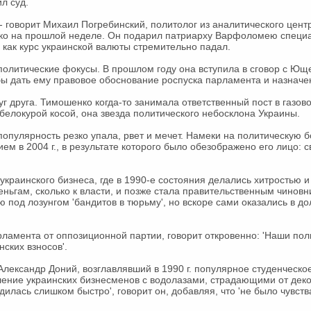
л суд.
- говорит Михаил Погребинский, политолог из аналитического центр
о на прошлой неделе. Он подарил патриарху Варфоломею специа
, как курс украинской валюты стремительно падал.
олитические фокусы. В прошлом году она вступила в сговор с Юще
бы дать ему правовое обоснование роспуска парламента и назначе
г друга. Тимошенко когда-то занимала ответственный пост в газо
белокурой косой, она звезда политического небосклона Украины.
опулярность резко упала, рвет и мечет. Намеки на политическую б
ем в 2004 г., в результате которого было обезображено его лицо:
украинского бизнеса, где в 1990-е состояния делались хитростью и
деньгам, сколько к власти, и позже стала правительственным чино
ю под лозунгом 'бандитов в тюрьму', но вскоре сами оказались в до
рламента от оппозиционной партии, говорит откровенно: 'Наши пол
ских взносов'.
лександр Доний, возглавлявший в 1990 г. популярное студенческо
ление украинских бизнесменов с водолазами, страдающими от дек
дилась слишком быстро', говорит он, добавляя, что 'не было чувст