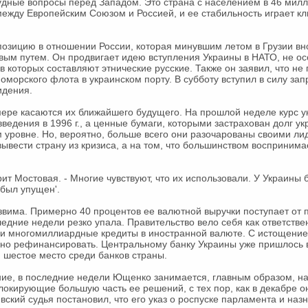
удные вопросы перед Западом. Это страна с населением в 46 мил
между Европейским Союзом и Россией, и ее стабильность играет к
озицию в отношении России, которая минувшим летом в Грузии в
овым путем. Он продвигает идею вступления Украины в НАТО, не о
 которых составляют этнические русские. Также он заявил, что не 
морского флота в украинском порту. В субботу вступил в силу за
идения.
ере касаются их ближайшего будущего. На прошлой неделе курс у
ведения в 1996 г., а ценные бумаги, которыми застрахован долг ук
уровне. Но, вероятно, больше всего они разочарованы своими ли
вывести страну из кризиса, а на том, что большинством воспринима
рит Мостовая. - Многие чувствуют, что их использовали. У Украины
 был упущен'.
звима. Примерно 40 процентов ее валютной выручки поступает о
ледние недели резко упала. Правительство вело себя как ответстве
яли многомиллиардные кредиты в иностранной валюте. С истощени
дно рефинансировать. Центральному банку Украины уже пришлось в
шестое место среди банков страны.
ие, в последние недели Ющенко занимается, главным образом, н
локирующие большую часть ее решений, с тех пор, как в декабре он
вский судья постановил, что его указ о роспуске парламента и на