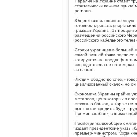
Паралич на Украине ставит тр
стратегически важном пункте 
региона.
Ющенко занял воинственную п
готовность решать споры сил
граждан Украины, 17 процентов
размещении российского Черно
российского кабельного телев
Страхи украинцев в большей м
самой низшей точки после ее в
котируются на преддефолтном 
сосредоточена не на том, как 
за власть.
'Людям обидно до слез, - гово
цивилизованный скачок, но он
Экономика Украины крайне уя
металлов, цена которых в пос
сказать о банках, которые вз
рынков эти кредиты будет тру
Проминвестбанк, занимающий 
Несмотря на всеобщее смятен
издает президентские указы, б
премьер-министром. Когда кие