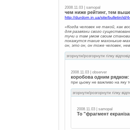
2008.11.03 | samopal
чем ниже рейтинг, тем выше
http://durdom.in.ua/site/bulletin/id/
«Когда человек не такой, как во
для развязки свого существован
тучи и там умом своим становит
покажутся такие махонькие-махо
он, это он, он тоже человек, нев
згорнути/розгорнути гілку відпові
2008.11.03 | observеr
коробова одним рядком: 
при цьому не важливо на яку 
згорнути/розгорнути гілку відп
2008.11.03 | samopal
То "фрагмент екраніза