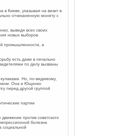
а в Киеве, указывая на визит в
льно отчеканенную монету с
нко, выведя всех своих
ния новых выборов.
вой промышленности, а
орьбу есть даже в печально
 свидетелями по делу вызваны
 кулаками. Но, по-видимому,
вником. Она и Ющенко
лгу перед другой группой
итические партии
е движение против советского
омпрессионной болезни.
ва социальной