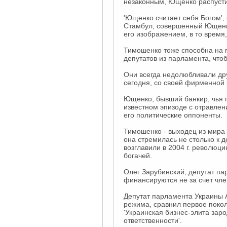
незаконным, Ющенко распусти
'Ющенко считает себя Богом', 
Стамбул, совершенный Ющенк
его изображением, в то время
Тимошенко тоже способна на п
депутатов из парламента, что
Они всегда недолюбливали дру
сегодня, со своей фирменной 
Ющенко, бывший банкир, чья п
известном эпизоде с отравлени
его политические оппоненты.
Тимошенко - выходец из мира 
она стремилась не столько к 
возглавили в 2004 г. революци
богачей.
Олег Зарубинский, депутат па
финансируются не за счет член
Депутат парламента Украины А
режима, сравнил первое поко
'Украинская бизнес-элита заро
ответственности'.