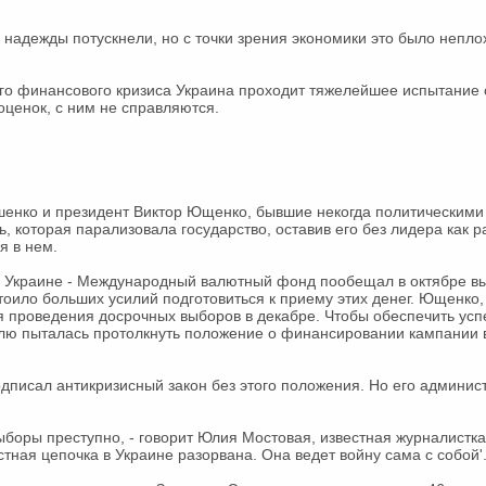
надежды потускнели, но с точки зрения экономики это было неплохо
го финансового кризиса Украина проходит тяжелейшее испытание с
оценок, с ним не справляются.
нко и президент Виктор Ющенко, бывшие некогда политическими 
, которая парализовала государство, оставив его без лидера как ра
я в нем.
ь Украине - Международный валютный фонд пообещал в октябре вы
стоило больших усилий подготовиться к приему этих денег. Ющенко,
я проведения досрочных выборов в декабре. Чтобы обеспечить ус
лю пыталась протолкнуть положение о финансировании кампании 
одписал антикризисный закон без этого положения. Но его админи
выборы преступно, - говорит Юлия Мостовая, известная журналистк
астная цепочка в Украине разорвана. Она ведет войну сама с собой'