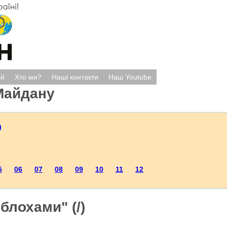
ій
Хто ми?
Наші контакти
Наш Youtube
Майдану
)
5
06
07
08
09
10
11
12
"блохами" (/)