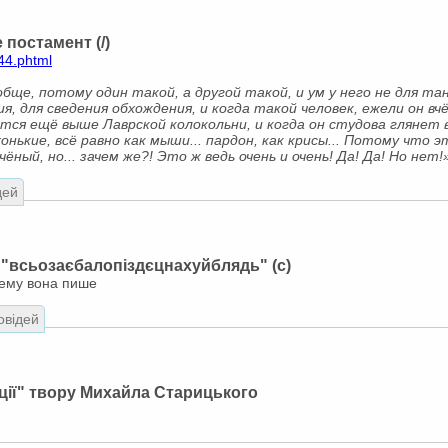
 постамент (/)
444.phtml
обще, потому один такой, а другой такой, и ум у него не для та
ия, для сведения обхождения, и когда такой человек, ежели он в
ся ещё выше Лаврской колокольни, и когда он студова глянет в
нькие, всё равно как мыши... пардон, как крисы... Потому что 
чёный, но... зачем же?! Это ж ведь очень и очень! Да! Да! Но нет!
дей
"всьозаєбалопіздєцнахуйблядь" (с)
тему вона пише
овідей
ції" твору Михайла Старицького