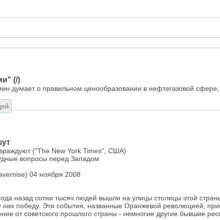
и" (/)
мин думает о правильном ценообразовании в нефтегазовой сфере, 
дей
шут
 враждуют ("The New York Times", США)
рудные вопросы перед Западом
avernise) 04 ноября 2008
 года назад сотни тысяч людей вышли на улицы столицы этой стран
 у них победу. Эти события, названные Оранжевой революцией, пр
ние от советского прошлого страны - немногие другие бывшие ре