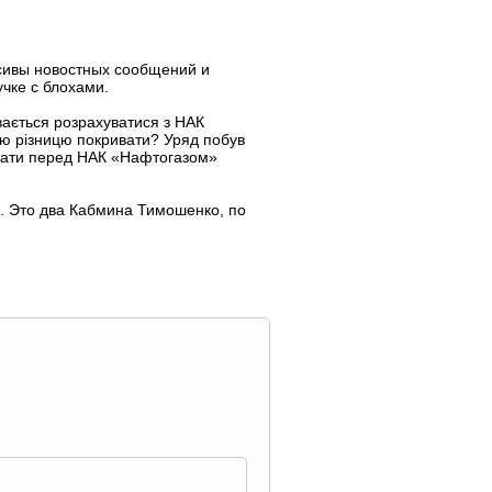
ссивы новостных сообщений и
чке с блохами.
ається розрахуватися з НАК
 цю різницю покривати? Уряд побув
огашати перед НАК «Нафтогазом»
л. Это два Кабмина Тимошенко, по