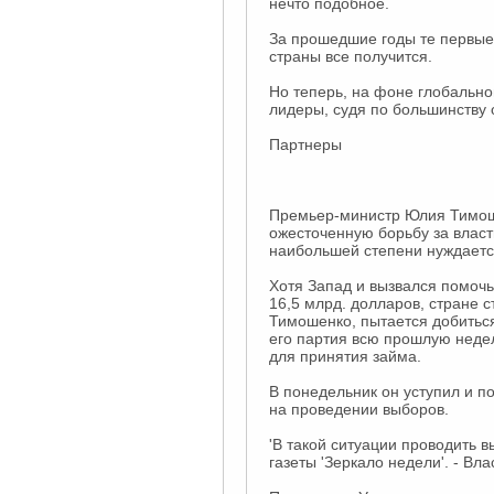
нечто подобное.
За прошедшие годы те первые 
страны все получится.
Но теперь, на фоне глобально
лидеры, судя по большинству 
Партнеры
Премьер-министр Юлия Тимоше
ожесточенную борьбу за власть
наибольшей степени нуждаетс
Хотя Запад и вызвался помоч
16,5 млрд. долларов, стране 
Тимошенко, пытается добитьс
его партия всю прошлую неде
для принятия займа.
В понедельник он уступил и п
на проведении выборов.
'В такой ситуации проводить 
газеты 'Зеркало недели'. - Вл