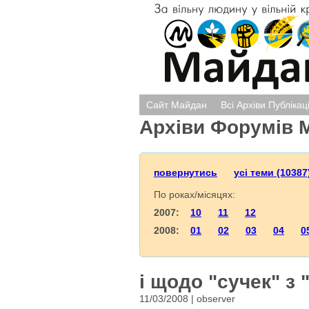
Сайт Майдан
Всі Архіви Публікац
Архіви Форумів 
повернутись
усі теми (10387
По роках/місяцях:
2007:
10
11
12
2008:
01
02
03
04
0
і щодо "сучек" з 
11/03/2008 | observеr