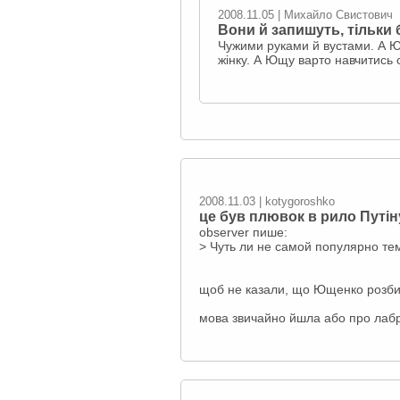
2008.11.05 | Михайло Свистович
Вони й запишуть, тільки
Чужими руками й вустами. А Юл
жінку. А Ющу варто навчитись
2008.11.03 | kotygoroshko
це був плювок в рило Путін
observеr пише:
> Чуть ли не самой популярно те
щоб не казали, що Ющенко розбир
мова звичайно йшла або про лабра