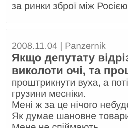
за ринки зброї між Росією
2008.11.04 | Panzernik
Якщо депутату відріз
виколоти очі, та пр
проштрикнути вуха, а пот
грузини месніки.
Мені ж за це нічого небуд
Як думае шановне товари
Мене не спіймають.