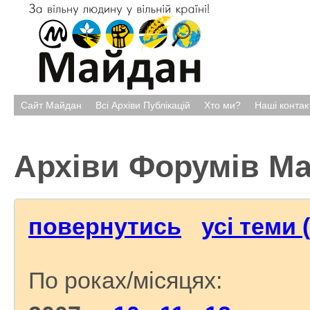
Сайт Майдан
Всі Архіви Публікацій
Хто ми?
Наші контак
Архіви Форумів М
повернутись
усі теми 
По роках/місяцях: