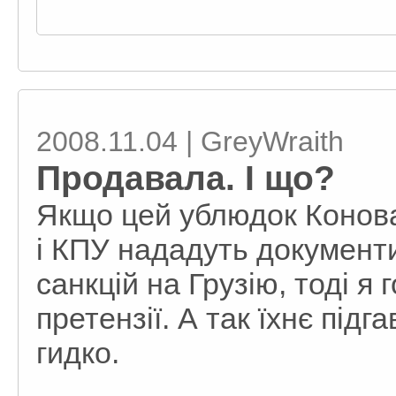
2008.11.04 | GreyWraith
Продавала. І що?
Якщо цей ублюдок Конова
і КПУ нададуть докумен
санкцій на Грузію, тоді я
претензії. А так їхнє підг
гидко.