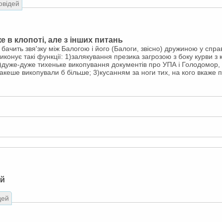
овідей
 в клопоті, але з інших питань
чить звя'зку між Балогою і його (Балоги, звісно) дружиною у справі
конує такі функції: 1)залякування презика загрозою з боку курви з 
дуже-дуже тихеньке викопування документів про УПА і Голодомор, 
інакеше викопували б більше; 3)кусанням за ноги тих, на кого вкаже 
ий
дей