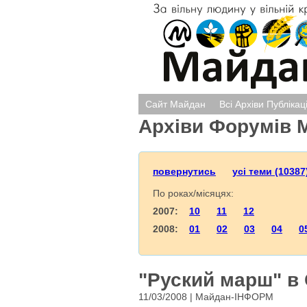
Сайт Майдан
Всі Архіви Публікац
Архіви Форумів 
повернутись
усі теми (10387
По роках/місяцях:
2007:
10
11
12
2008:
01
02
03
04
0
"Руский марш" в 
11/03/2008 | Майдан-ІНФОРМ