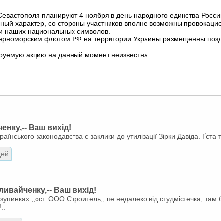
Севастополя планируют 4 ноября в день народного единства Росси
нный характер, со стороны участников вполне возможны провокаци
 и наших национальных символов.
ерноморским флотом РФ на территории Украины размещенны позд
ируемую акцию на данный момент неизвестна.
нку,-- Ваш вихід!
аїнського законодавства є заклики до утилізації Зірки Давіда. Ґєта т
дей
ивайченку,-- Ваш вихід!
упинках ,,ост. ООО Строитель,, це недалеко від студмістечка, там б
,,