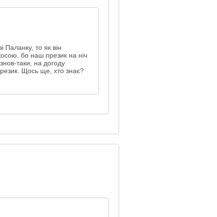
 Паланку, то як він
косою, бо наш презик на ніч
знов-таки, на догоду
презик. Щось ще, хто знає?