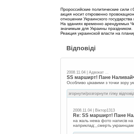
Пророссийские политические сили г.
акция носит откровенно провокацио
отношении Украинского государства
На зданиях временно арендуемых Ч
значимым для Украины праздником.
Реакция украинской власти на план
Відповіді
2008.11.04 | Адвокат ...
SS марширт! Пане Наливайче
Особливо цікавими з точки зору укр
згорнути/розгорнути гілку відпові
2008.11.04 | Віктор1313
Re: SS марширт! Пане Нал
на жаль нема фото написів на з
наприклад:,,смерть украинцам!