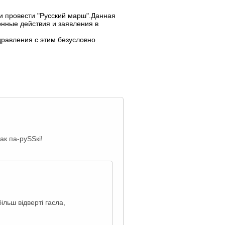
и провести "Русский марш".Данная
онные действия и заявления в
равления с этим безусловно
ак па-руSSкі!
ільш відверті гасла,