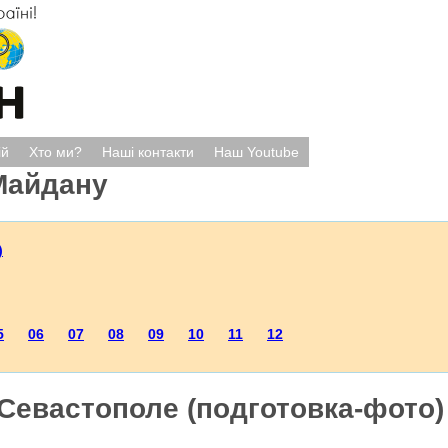
ій
Хто ми?
Наші контакти
Наш Youtube
Майдану
)
5
06
07
08
09
10
11
12
Севастополе (подготовка-фото)