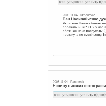
згорнути/розгорнути гілку відп
2008.11.04 | Almodovar
Пан Наливайченко дуже
Якщо пан Наливайченко не ба
побачить інше? СБУ у нас ви
обожнює жахи послухать; 2)
презику, а не суспільству, 
2008.11.04 | Panzernik
Невижу никаких фотограф
згорнути/розгорнути гілку відпові