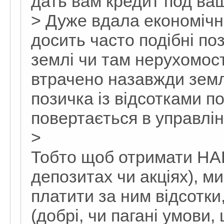
дать вам кредит под ваш
> Дуже вдала економічн
досить часто подібні по
землі чи там нерухомості
втрачено назавжди земл
позичка із відсотками п
повертається в управлінн
>
Тобто щоб отримати НАШ
депозитах чи акціях), ми
платити за ним відсотки
(добрі, чи пагані умови,