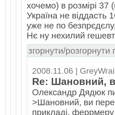
хочемо) в розмірі 37 
Україна не віддасть 16
уже не по безпрєдєлу,
Нє ну нехилий гешев
згорнути/розгорнути г
2008.11.06 | GreyWrai
Re: Шановний, 
Олександр Дядюк п
>Шановний, ви пере
прикладі, феррмеру 