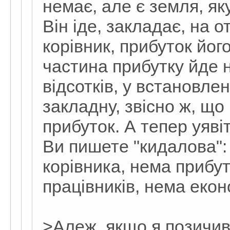
немає, але є земля, як
Він іде, закладає, на 
корівник, прибуток йог
частина прибутку йде 
відсотків, у встановле
закладну, звісно ж, що 
прибуток. А тепер уявіт
Ви пишете "кидалова":
корівника, нема прибу
працівників, нема екон
>Алеж, якщо я позичив 