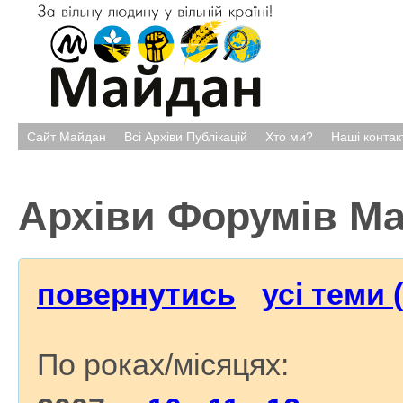
Сайт Майдан
Всі Архіви Публікацій
Хто ми?
Наші контак
Архіви Форумів М
повернутись
усі теми 
По роках/місяцях: