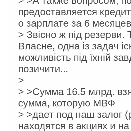
> >А также вопросом, по
предоставляется креди
о зарплате за 6 месяце
> Звісно ж під резерви.
Власне, одна із задач і
можливість під їхній за
позичити...
>
> >Сумма 16.5 млрд. взя
сумма, которую МВФ
> >дает под наш залог 
находятся в акциях и на