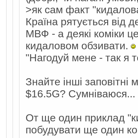
>як сам факт "кидалова
Країна рятується від 
МВФ - а деякі коміки 
кидаловом обзивати.
"Нагодуй мене - так я т
Знайте інші заповітні м
$16.5G? Сумніваюся...
От ще один приклад "к
побудувати ще один ко