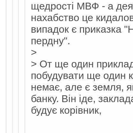
щедрості МВФ - а дея
нахабство це кидало
випадок є приказка "Н
пердну".
>
> От ще один прикла
побудувати ще один к
немає, але є земля, я
банку. Він іде, закла
будує корівник,