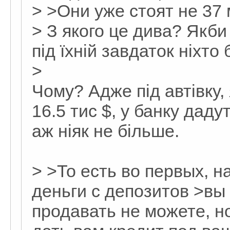
> >Они уже стоят не 37 
> З якого це дива? Якби
під їхній завдаток ніхто 
>
Чому? Адже під автівку,
16.5 тис $, у банку даду
аж ніяк не більше.
> >То есть во первых, н
деньги с депозитов >вы
продавать не можете, н