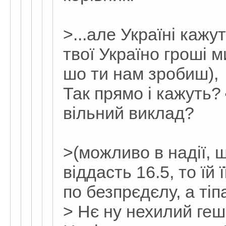
>...але Україні кажут
твої Україно гроші м
шо ти нам зробиш),
Так прямо і кажуть?
вільний виклад?
>(можливо в надії, 
віддасть 16.5, то їй
по безпрєдєлу, а тіп
> Нє ну нехилий ге