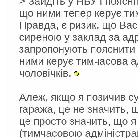
> Зайдіть у НБУ і поясні
що ними тепер керує ти
Правда, є ризик, що Вас 
сиреною у заклад за ад
запропонують пояснити 
ними керує тимчасова ад
чоловічків.
Алеж, якщо я позичив сус
гаража, це не значить,
це просто значить, що 
(тимчасовою адміністра