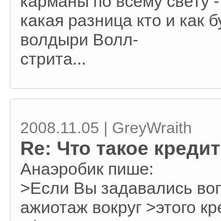
карманы по всему свету -
какая разница кто и как 
волдыри Волл-
стрита...
2008.11.05 | GreyWraith
Re: Что такое креди
Анаэробик пише:
>Если Вы задавались во
ажиотаж вокруг >этого к