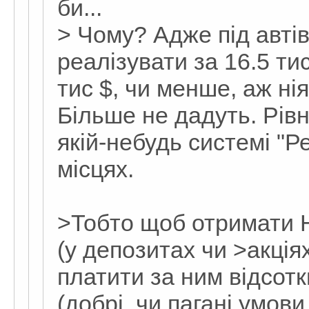
би...
> Чому? Адже під автів
реалізувати за 16.5 ти
тис $, чи менше, аж ні
Більше не дадуть. Рівн
якій-небудь системі "Р
місцях.
>Тобто щоб отримати Н
(у депозитах чи >акціях
платити за ним відсот
(добрі, чи пагані умови