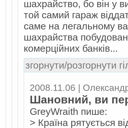
шахрайство, бо він у в
той самий гараж відда
саме на легальному вар
шахрайства побудована
комерційних банків...
згорнути/розгорнути гі
2008.11.06 | Олександ
Шановний, ви пе
GreyWraith пише:
> Країна рятується в