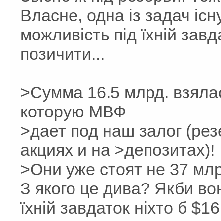
Власне, одна із задач існ
можливість під їхній зав
позичити...
>Сумма 16.5 млрд. взялас
которую МВФ
>дает под наш залог (рез
акциях и на >депозитах)!
>Они уже стоят не 37 млрд
З якого це дива? Якби во
їхній завдаток ніхто б $16