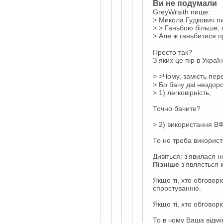
Ви не подумали
GreyWraith пише:
> Микола Гудкович п
> > Ганьбою більше
> Але ж ганьбитися п
Просто так?
З яких це пір в Украї
> >Чому, замість пер
> Бо бачу дві нездоро
> 1) легковірність;
Точно бачите?
> 2) використання ВФ
То не треба використ
Дивіться: з'явилася н
Пізніше
з'являється 
Якщо ті, хто обговорю
спростуванню.
Якщо ті, хто обговор
То в чому Ваша відмі