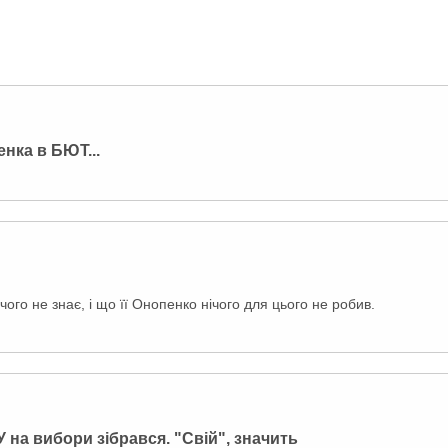
енка в БЮТ...
ого не знає, і що її Онопенко нічого для цього не робив.
У на вибори зібрався. "Свій", значить