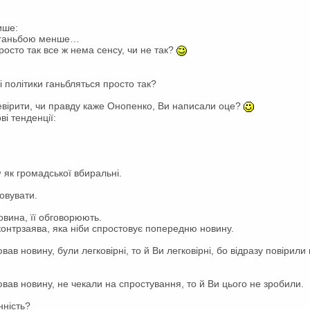
ише:
, ганьбою менше…
росто так все ж нема сенсу, чи не так?
ні політики ганьбляться просто так?
евірити, чи правду каже Онопенко, Ви написали оце?
ві тенденції:
 як громадської вбиральні.
овувати.
овина, її обговорюють.
контрзаява, яка ніби спростовує попередню новину.
вав новину, були легковірні, то й Ви легковірні, бо відразу повірили
ював новину, не чекали на спростування, то й Ви цього не зробили.
нність?