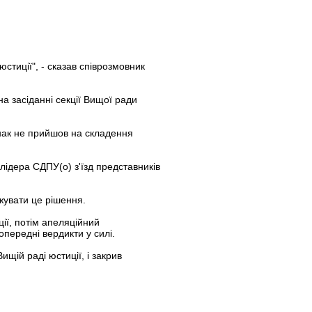
стиції", - сказав співрозмовник
 засіданні секції Вищої ради
нак не прийшов на складення
лідера СДПУ(о) з'їзд представників
жувати це рішення.
ії, потім апеляційний
опередні вердикти у силі.
щій раді юстиції, і закрив