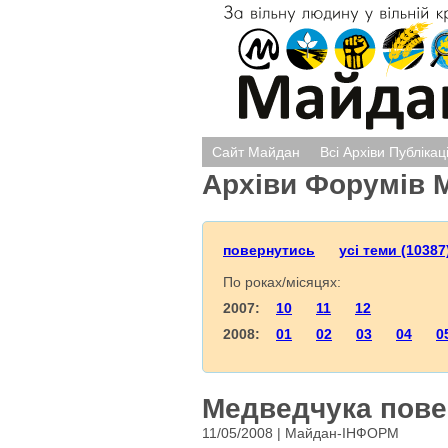
Сайт Майдан
Всі Архіви Публікац
Архіви Форумів 
повернутись
усі теми (10387
По роках/місяцях:
2007:
10
11
12
2008:
01
02
03
04
0
Медведчука пове
11/05/2008 | Майдан-ІНФОРМ