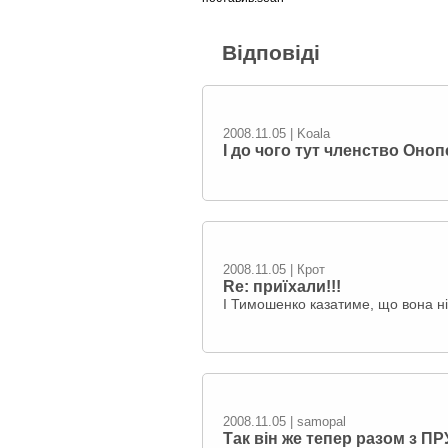
Відповіді
2008.11.05 | Koala
І до чого тут членство Оноп
2008.11.05 | Крот
Re: приїхали!!!
І Тимошенко казатиме, що вона ніч
2008.11.05 | samopal
Так він же тепер разом з ПР