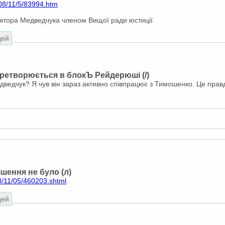
08/11/5/83994.htm
іктора Медведчука членом Вищої ради юстиції.
дей
ретворюється в блокЪ Рейдерюші (/)
дведчук? Я чув він зараз активно співпрацює з Тимошенко. Це прав
ішення не було (л)
8/11/05/460203.shtml
дей