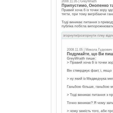
2008.11.05 | GreyWraith
Припустимо, Онопенко т
Правий хоча б із точки зору зд
тягти, при тому вигрібаючи га
Тоді виникає питання з приводу
публіка побігла випорожнюва
згорнути/розгорнути гілку відп
2008.11.05 | Микола Гудкович
Подумайте, що Ви пиш
GreyWraith пише:
> Правий хоча б із точки зо
Він стверджує факт, і, якщо
> ну який із Медведчука ме
Ганьбою більше, ганьбою
> Тоді виникає питання з пр
Точно виникає? Я чому запи
> чому замість того, аби п