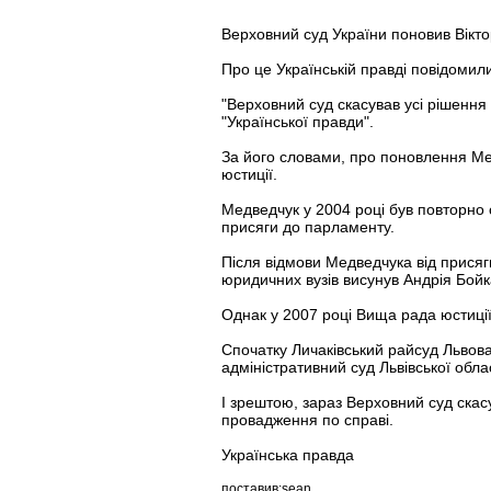
Верховний суд України поновив Вікт
Про це Українській правді повідомил
"Верховний суд скасував усі рішення 
"Української правди".
За його словами, про поновлення Ме
юстиції.
Медведчук у 2004 році був повторно
присяги до парламенту.
Після відмови Медведчука від присяг
юридичних вузів висунув Андрія Бойк
Однак у 2007 році Вища рада юстиці
Спочатку Личаківський райсуд Львова
адміністративний суд Львівської обла
І зрештою, зараз Верховний суд скасу
провадження по справі.
Українська правда
поставив:sean