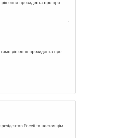
ме рішення президента про про
ватиме рішення президента про
рєзідєнтав Россіі та настаящім