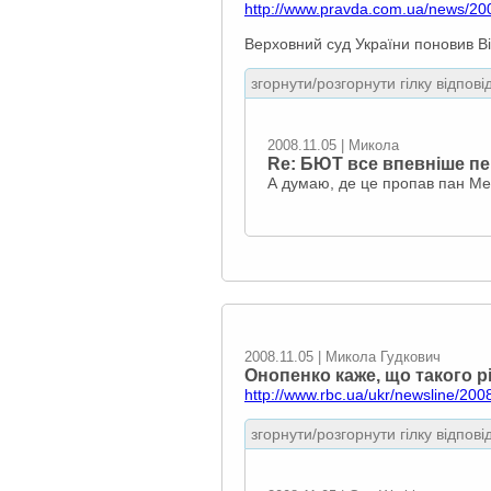
http://www.pravda.com.ua/news/20
Верховний суд України поновив В
згорнути/розгорнути гілку відпові
2008.11.05 | Микола
Re: БЮТ все впевніше пе
А думаю, де це пропав пан Ме
2008.11.05 | Микола Гудкович
Онопенко каже, що такого р
http://www.rbc.ua/ukr/newsline/200
згорнути/розгорнути гілку відпові