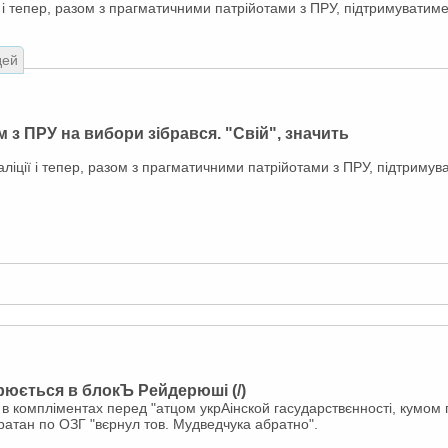
ї і тепер, разом з прагматичними патрійотами з ПРУ, підтримувати
дей
м з ПРУ на вибори зібрався. "Свій", значить
аліції і тепер, разом з прагматичними патрійотами з ПРУ, підтриму
юється в блокЪ Рейдерюші (/)
 компліментах перед "атцом укрАінской гасударствєнності, кумом п
ратан по ОЗГ "вєрнул тов. Мудведчука абратно".