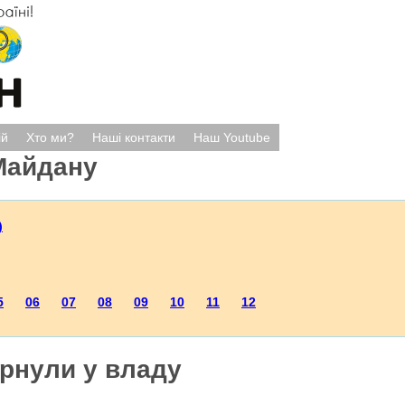
ій
Хто ми?
Наші контакти
Наш Youtube
Майдану
)
5
06
07
08
09
10
11
12
рнули у владу