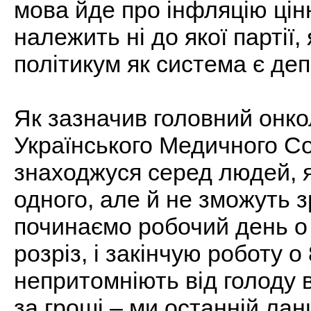
мова йде про інфляцію цін
належить ні до якої партії,
політикум як система є де
Як зазначив головний онко
Українського Медичного Со
знаходжуся серед людей, я
одного, але й не зможуть з
починаємо робочий день о 8
розріз, і закінчую роботу о 
непритомніють від голоду 
за гроші – ми останній ла