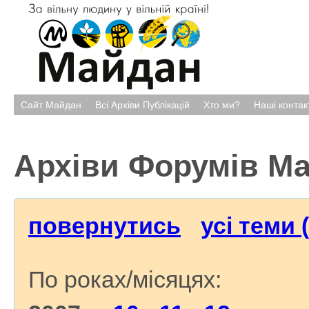
Сайт Майдан
Всі Архіви Публікацій
Хто ми?
Наші контак
Архіви Форумів М
повернутись
усі теми 
По роках/місяцях: