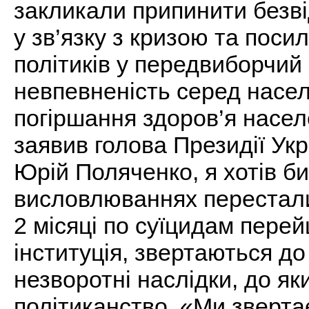
закликали припинити безвід
у зв’язку з кризою та пос
політиків у передвиборчий
невпевненість серед насе
погіршання здоров’я насел
заявив голова Президії Ук
Юрій Поляченко, я хотів би
висловлюваннях перестали
2 місяці по суїцидам перей
інституція, звертаються до
незворотні наслідки, до я
політиканство. «Ми зверта