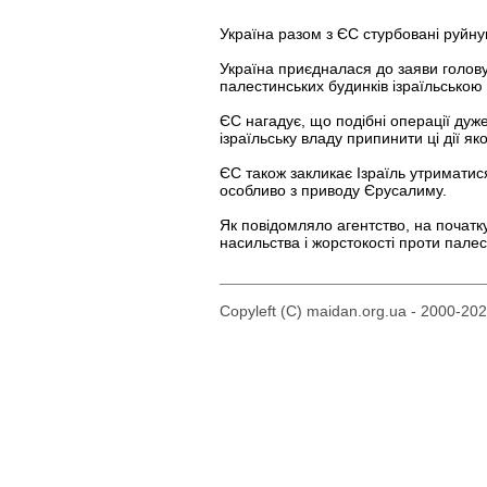
Україна разом з ЄС стурбовані руйн
Україна приєдналася до заяви голову
палестинських будинків ізраїльською
ЄС нагадує, що подібні операції дуж
ізраїльську владу припинити ці дії я
ЄС також закликає Ізраїль утриматися
особливо з приводу Єрусалиму.
Як повідомляло агентство, на початк
насильства і жорстокості проти палес
Copyleft (C) maidan.org.ua - 2000-20