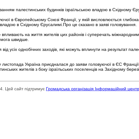
уванням палестинських будинків ізраїльською владою в Східному Єр
ючої в Європейському Союзі Франції, у якій висловлюється глибока
 владою в Східному Єрусалимі.Про це сказано в заяві головування.
е впливають на життя жителів цих районів і суперечать міжнародни
комога швидше.
 від усіх однобічних заходів, які можуть вплинути на результат пале
у листопада Україна приєдналася до заяви головуючої в ЄС Франції,
тинських жителів з боку ізраїльських поселенців на Західному берез
24. Цей сайт підтримує
Громадська організація Інформаційний цент