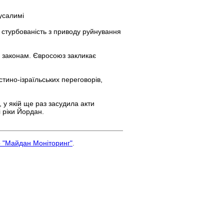
усалимі
 стурбованість з приводу руйнування
м законам. Євросоюз закликає
стино-ізраїльських переговорів,
 у якій ще раз засудила акти
і ріки Йордан.
р "Майдан Моніторинг"
.