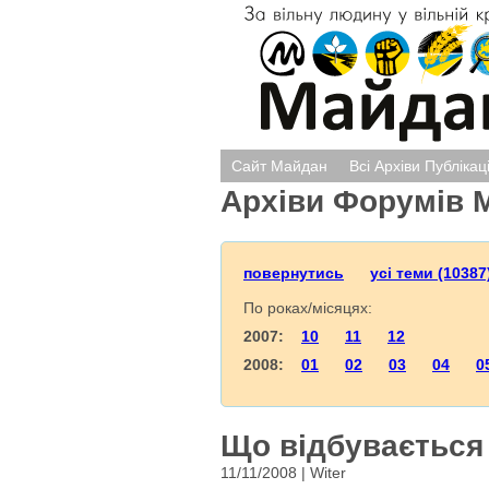
Сайт Майдан
Всі Архіви Публікац
Архіви Форумів 
повернутись
усі теми (10387
По роках/місяцях:
2007:
10
11
12
2008:
01
02
03
04
0
Що відбувається 
11/11/2008 | Witer