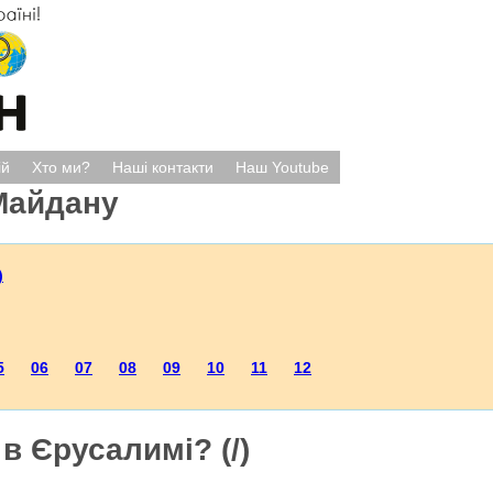
ій
Хто ми?
Наші контакти
Наш Youtube
Майдану
)
5
06
07
08
09
10
11
12
в Єрусалимі? (/)