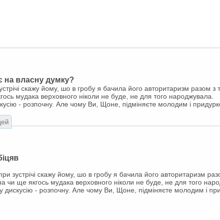
ає на власну думку?
устрічі скажу йому, шо в гробу я бачила його авторитаризм разом з 
кгось мудака верховного ніколи не буде, не для того народжувала.
кусію - розпочну. Але чому Ви, Щоне, підміняєте молодим і придур
дей
обіцяв
при зустрічі скажу йому, шо в гробу я бачила його авторитаризм раз
на чи ще якгось мудака верховного ніколи не буде, не для того нар
у дискусію - розпочну. Але чому Ви, Щоне, підміняєте молодим і п