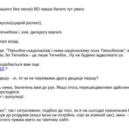
вашого без лапок) ВО завше багато тут уваги.
кусіях(щирий ріспект),
ягнибока і, кхм, дискурсу взагалі,
при владі,
так:
"Тягнибок=націоналізм і нема націоналізму поза Тягнибоком"
, 
, бо Тягнибок - це лише Тягнибок...Ну не будемо відволікати си.
 подобається вам оце:
810
?
ещо - ні, то чи не переважає друга дещиця першу?
нь нема, бюлетень вам до рук. Якщо хтось перешкоджатиме здійсне
протидіяти.
і гратуляції.
х", так і ситуативних, подібно до того, як я на сьогодні прихильник 
ія до роздумів (якщо вона не потрібна, сорі за згаяний час), мені -
истого чувака взято на тамтому сайті.