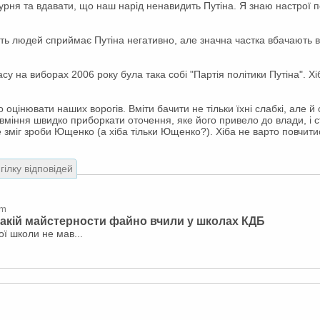
дурня та вдавати, що наш нарід ненавидить Путіна. Я знаю настрої 
ть людей сприймає Путіна негативно, але значна частка вбачають 
су на виборах 2006 року була така собі "Партія політики Путіна". Хі
 оцінювати наших ворогів. Вміти бачити не тільки їхні слабкі, але й
о вміння швидко приборкати оточення, яке його привело до влади, і 
е зміг зроби Ющенко (а хіба тільки Ющенко?). Хіба не варто повчити
гілку відповідей
hm
..Такій майстерности файно вчили у школах КДБ
ої школи не мав...