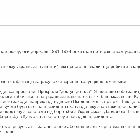
тап розбудови держави 1991-1994 роки став не торжеством українсь
в цьому українські "тілігенти", які просто не знали, що робити з вла
вна стабілізація за рахунок створення корупційної економіки.
вжди все просрали. Просрали "доступ до тіла". Я постійно себе запи
оги-табачніки, а не українські націоналісти? Я б не сказав, що Ку
його заходи, наприклад, відносно Вселенської Патріархії. І як це в
 Кучми була сильна президентська влада, яку знов таки просрали "ті
и боротьбу з ворогами від боротьби з Українською Державою. І як п
и боротьбу з Кучмою на боротьбу з посадою президента!
зюме: результат -- загальне послаблення влади через зменшення 
и, тощо.