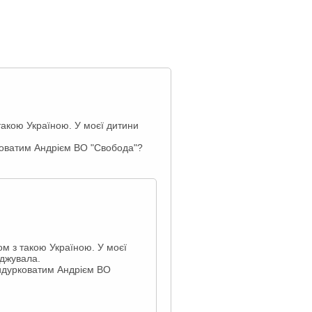
такою Україною. У моєї дитини
коватим Андрієм ВО "Свобода"?
ом з такою Україною. У моєї
оджувала.
ридурковатим Андрієм ВО