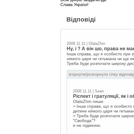
Слава Україні!
Відповіді
2008.11.11 | OlalaZhm
Ну, і ? А він шо, права не м
Інша справа, що я особисто при з
ніякого царя чи гетьмана чи ще я
Треба буде розпочати широку дис
згорнути/розгорнути гілку відпові
2008.11.11 | Sean
Ріспект і гратуляції, як і 
OlalaZhm пише:
> Інша справа, що я особисто 
дитини ніякого царя чи гетьма
> Треба буде розпочати широк
"Свобода"?
я не підміняю.