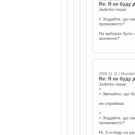
Re: Я не буду д
Jaderko пише:
> Згадайте, що сво
промовисто?
На виборах було ще
значення?
2008.11.11 | Михай
Re: Я не буду д
Jaderko пише:
>
> Звичайно, що б
не сприймає
>
> Згадайте, що сво
промовисто?
Ні. З огляду на рез