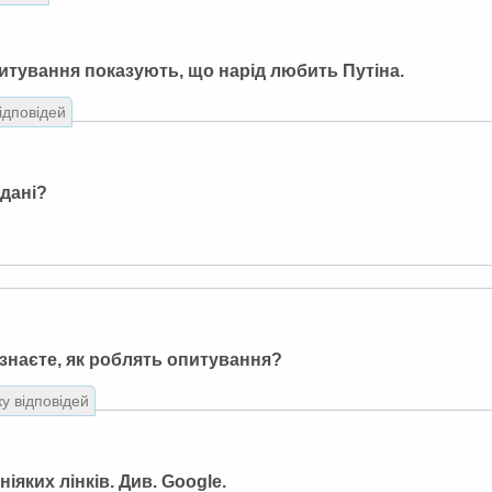
итування показують, що нарід любить Путіна.
відповідей
 дані?
 знаєте, як роблять опитування?
ку відповідей
ніяких лінків. Див. Google.