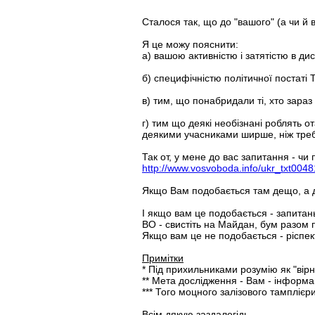
Сталося так, що до "вашого" (а чи й 
Я це можу пояснити:
а) вашою активністю і затятістю в дис
б) специфічністю політичної постаті Т
в) тим, що понабридали ті, хто зараз 
г) тим що деякі необізнані роблять о
деякими учасниками ширше, ніж треба
Так от, у мене до вас запитання - чи
http://www.vosvoboda.info/ukr_txt004
Якщо Вам подобається там дещо, а д
І якщо вам це подобається - запита
ВО - свистіть на Майдан, бум разом 
Якщо вам це не подобається - ріспект 
Примітки
* Під прихильниками розумію як "вірни
** Мета дослідження - Вам - інформац
*** Того моцного залізового тамплієр
Всім дякую заздалегідь.