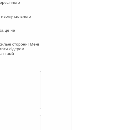
пересічного
в ньому сильного
ба це не
 сильні сторони! Мені
стати лідером
ся такій