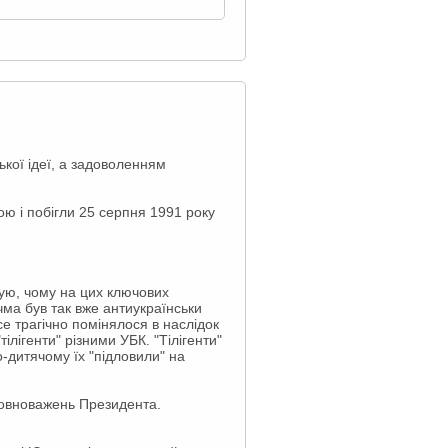
кої ідеї, а задоволенням
дою і побігли 25 серпня 1991 року
тую, чому на цих ключових
чма був так вже антиукраїнськи
се трагічно помінялося в наслідок
лігенти" різними УБК. "Тілігенти"
о-дитячому їх "підловили" на
повноважень Президента.