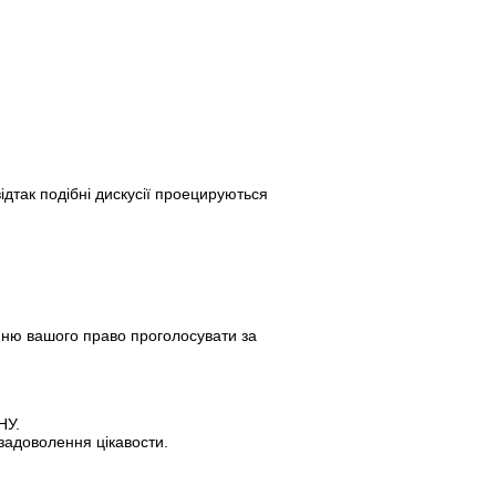
відтак подібні дискусії проецируються
нню вашого право проголосувати за
НУ.
 задоволення цікавости.