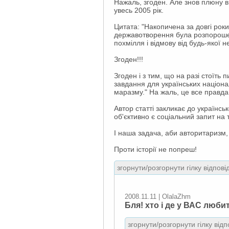
Нажаль, згоден. Але знов плюну в 
увесь 2005 рік.
Цитата: "Накопичена за довгі роки
державотворення була розпорошен
похмілля і відмову від будь-якої н
Згоден!!!
Згоден і з тим, що на разі стоїть
завдання для українських націонал
маразму." На жаль, це все правда.
Автор статті закликає до українсь
об'єктивно є соціальний запит на 
І наша задача, аби авторитаризм, 
Проти історії не попреш!
згорнути/розгорнути гілку відпові
2008.11.11 | OlalaZhm
Бля! хто і де у ВАС люби
згорнути/розгорнути гілку відп