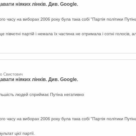
авати ніяких лінків. Див. Google.
го часу на виборах 2006 року була така собі "Партія політики Путіна
 півчотні партій і немала їх частина не отримала і сотні голосів, а
ло Свистович
авати ніяких лінків. Див. Google.
ільшість людей сприймає Путіна негативно
го часу на виборах 2006 року була така собі "Партія політики Путіна
ультат цієї партії.