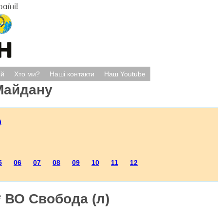
ій
Хто ми?
Наші контакти
Наш Youtube
Майдану
)
5
06
07
08
09
10
11
12
 ВО Свобода (л)