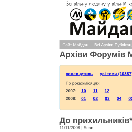
Сайт Майдан
Всі Архіви Публікац
Архіви Форумів 
повернутись
усі теми (10387
По роках/місяцях:
2007:
10
11
12
2008:
01
02
03
04
0
До прихильників*
11/11/2008 | Sean