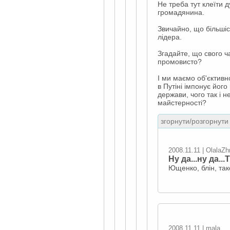
Не треба тут клеїти 
громадянина.
Звичайно, що більшіс
лідера.
Згадайте, що свого ча
промовисто?
І ми маємо об'єктивно
в Путіні імпонує йог
держави, чого так і н
майстерності?
згорнути/розгорнути 
2008.11.11 | OlalaZ
Ну да...ну да.
Ющенко, блін, так
2008.11.11 | mala