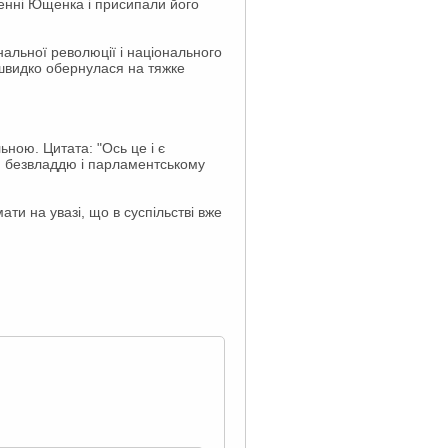
оченні Ющенка і присипали його
нальної революції і національного
швидко обернулася на тяжке
ьною. Цитата: "Ось це і є
лі, безвладдю і парламентському
ти на увазі, що в суспільстві вже