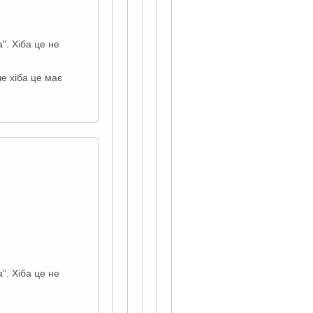
". Хіба це не
ле хіба це має
". Хіба це не