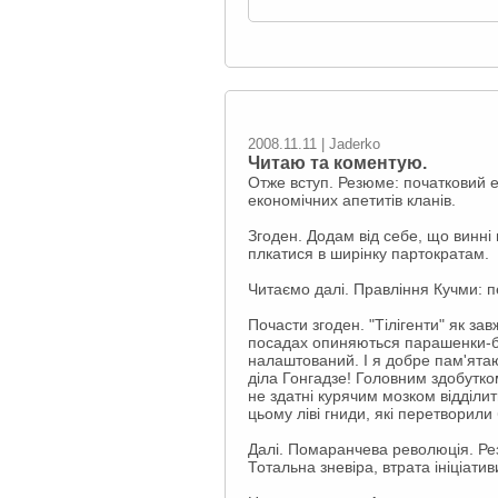
2008.11.11 | Jaderko
Читаю та коментую.
Отже вступ. Резюме: початковий е
економічних апетитів кланів.
Згоден. Додам від себе, що винні 
плкатися в ширінку партократам.
Читаємо далі. Правління Кучми: пе
Почасти згоден. "Тілігенти" як за
посадах опиняються парашенки-бал
налаштований. І я добре пам'ятаю 
діла Гонгадзе! Головним здобутком
не здатні курячим мозком відділит
цьому ліві гниди, які перетворил
Далі. Помаранчева революція. Ре
Тотальна зневіра, втрата ініціатив