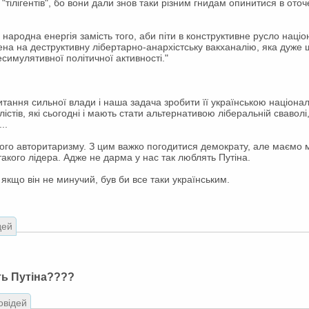
"тілігентів", бо вони дали знов таки різним гнидам опинитися в от
 народна енергія замість того, аби піти в конструктивне русло націо
а на деструктивну лібертарно-анархістську вакханалію, яка дуже 
есимулятивної політичної активності."
 питання сильної влади і наша задача зробити її українською націонал
істів, які сьогодні і мають стати альтернативою ліберальній сваво
..
кого авторитаризму. З цим важко погодитися демократу, але маємо ма
такого лідера. Адже не дарма у нас так люблять Путіна.
якщо він не минучий, був би все таки українським.
дей
ть Путіна????
овідей