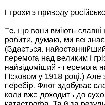
І трохи з приводу російсько
Те, що вони вміють славні 
робити, думаю, ми всі знає
(Здається, найостаннійший 
перемога над великим і грі
найвідоміший - перемога н
Псковом у 1918 році.) Але 
перебір. Флот здобуває сла
коли вже доходить до сухо
катастрофа. Та й за резул