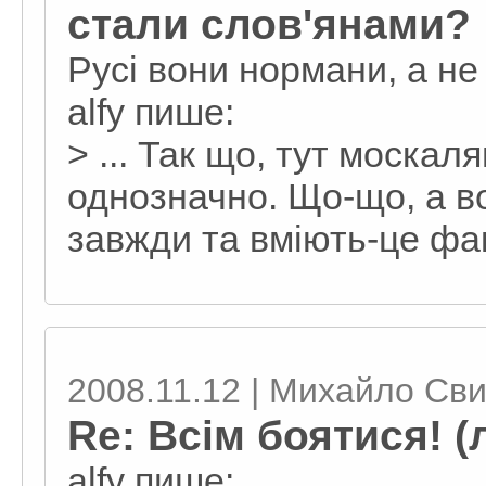
стали слов'янами?
Русі вони нормани, а не
alfy пише:
> ... Так що, тут москал
однозначно. Що-що, а в
завжди та вміють-це фак
2008.11.12 | Михайло Св
Re: Всім боятися! (
alfy пише: