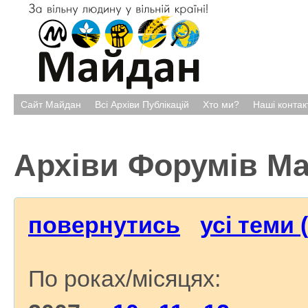
Сайт Майдан
Всі Архіви Публікацій
Хто ми?
Наші контак
Архіви Форумів М
повернутись
усі теми 
По роках/місяцях: