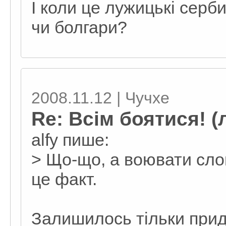
І коли це лужицькі серб
чи болгари?
2008.11.12 | Чучхе
Re: Всім боятися! (
alfy пише:
> Що-що, а воювати сло
це факт.
Залишилось тільки прид