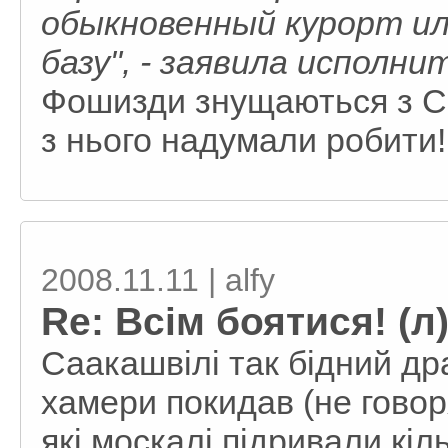
обыкновенный курорт ил
базу", - заявила исполни
Фошизди знущаються з Се
з нього надумали робити! 
2008.11.11 | alfy
Re: Всім боятися! (л
Саакашвілі так бідний дра
хамери покидав (не говор
які москалі підривали кіл