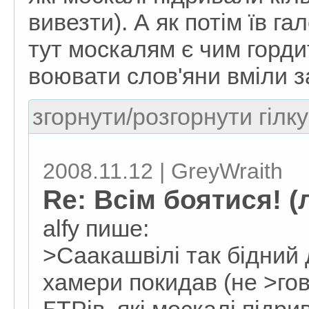
вивезти). А як потім їв г
тут москалям є чим горди
воювати слов'яни вміли з
згорнути/розгорнути гілку
2008.11.12 | GreyWraith
Re: Всім боятися! (
alfy пише:
>Саакашвілі так бідний 
хамери покидав (не >гов