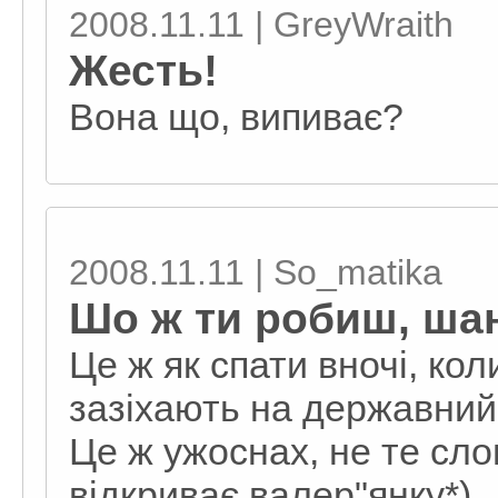
2008.11.11 | GreyWraith
Жесть!
Вона що, випиває?
2008.11.11 | So_matika
Шо ж ти робиш, ша
Це ж як спати вночі, кол
зазіхають на державний
Це ж ужоснах, не те сл
відкриває валер"янку*)