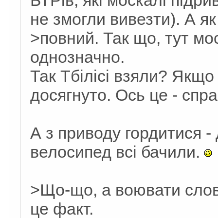
БТРів, які москалі підри
не змогли вивезти). А як
>повний. Так що, тут мо
однозначно.
Так Тбілісі взяли? Якщо 
досягнуто. Ось це - спр
А з приводу гордитися -
велосипед всі бачили.
>Що-що, а воювати слов
це факт.