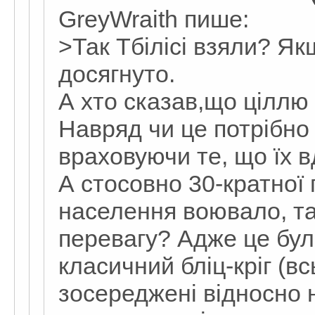
GreyWraith пише:
>Так Тбілісі взяли? Якщ
досягнуто.
А хто сказав,що ціллю 
Навряд чи це потрібно
враховуючи те, що їх 
А стосовно 30-кратної 
населення воювало, т
перевагу? Адже це бул
класичний бліц-кріг (вс
зосереджені відносно н