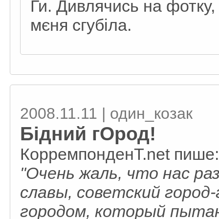
Ги. Дивлячись на фотку,
мєня сгубіла.
2008.11.11 | один_козак
Бідний гОрод!
КорремпонденТ.net пише:
"Очень жаль, что нас раз
славы, советский город
городом, который пыта