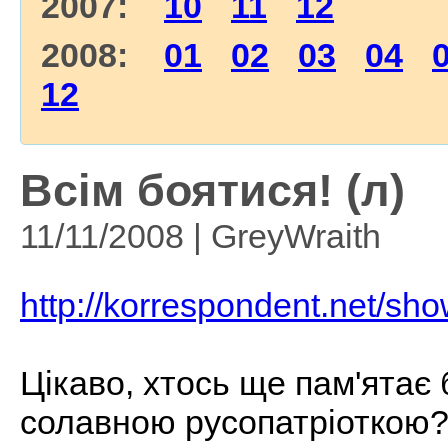
2007:
10
11
12
2008:
01
02
03
04
12
Всім боятися! (л)
11/11/2008 | GreyWraith
http://korrespondent.net/sh
Цікаво, хтось ще пам'ятає 
солавною русопатріоткою