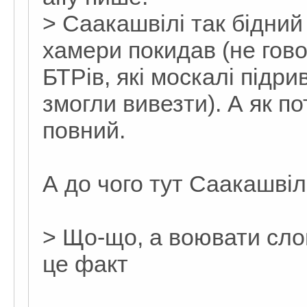
> Саакашвілі так бідний 
хамери покидав (не гово
БТРів, які москалі підри
змогли вивезти). А як по
повний.
А до чого тут Саакашвілі
> Що-що, а воювати сло
це факт