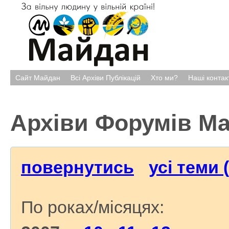
Сайт Майдан
Всі Архіви Публікацій
Хто ми?
Наші контак
Архіви Форумів М
повернутись
усі теми 
По роках/місяцях: