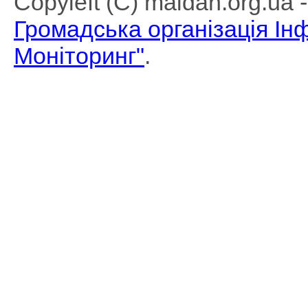
Copyleft (C) maidan.org.ua
Громадська організація І
Моніторинг"
.