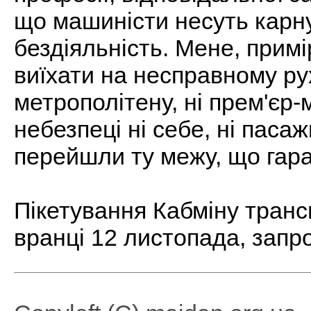
що машиністи несуть карну
бездіяльність. Мене, примі
виїхати на несправному ру
метрополітену, ні прем'єр-
небезпеці ні себе, ні паса
перейшли ту межу, що гара
Пікетування Кабміну тран
вранці 12 листопада, зап