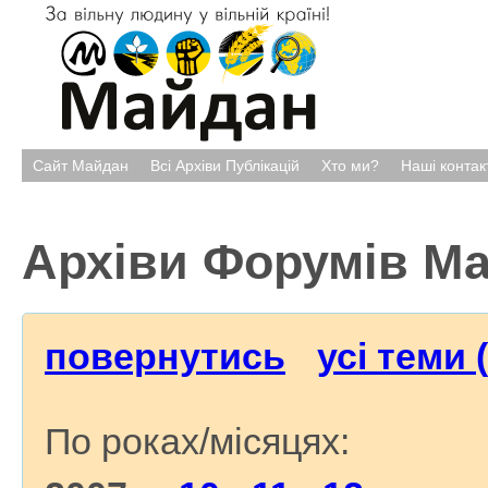
Сайт Майдан
Всі Архіви Публікацій
Хто ми?
Наші контак
Архіви Форумів М
повернутись
усі теми 
По роках/місяцях: