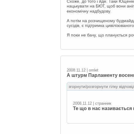
Схоже, до того і йде. Таки Ющенк
нацькувати на БЮТ, щоб вони ані
економічну надбудову.
А потім на розчищеному будмайдан
сусідів, є підтримка цивілізованого 
Я поки не бачу, що планується роб
2008.11.12 | omlet
А штурм Парламенту восени
згорнути/розгорнути гілку відпові
2008.11.12 | странник
Те що в нас називається