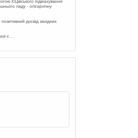
омогою ЄЦівського підмахування
шнього ладу - олігархічну
 позитивний досвід західних
зі є...