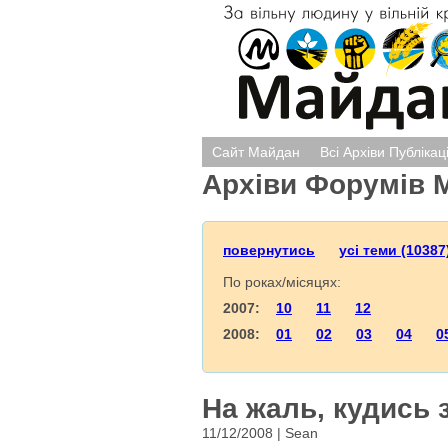
Сайт Майдан
Всі Архіви Публікац
Архіви Форумів 
повернутись
усі теми (10387
По роках/місяцях:
2007:
10
11
12
2008:
01
02
03
04
0
На жаль, кудись 
11/12/2008 | Sean