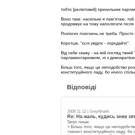
тобто [реліктовий] прихильник парла
Воно таке: наскільки я пам'ятаю, той
продовжує на тому наполягати після
Розлогих пояснень не треба. Просто т
Коротше, "єслі увідітє - пєрєдайтє".
Від себе скажу - на мій погляд такий
парламентаризмом, ні з демократією,
Більш того, якщо це неподобство розі
конституційного ладу, бо нічого спіль
Відповіді
2008.11.12 | GreyWraith
Re: На жаль, кудись зник з
Sean пише:
> Більш того, якщо це неподобство
>захист конституційного ладу, бо н