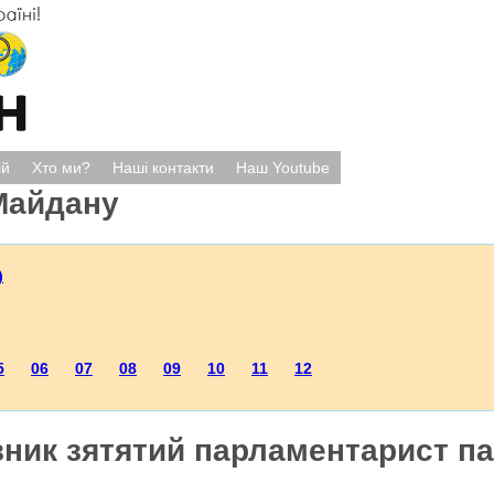
ій
Хто ми?
Наші контакти
Наш Youtube
Майдану
)
5
06
07
08
09
10
11
12
зник зятятий парламентарист па