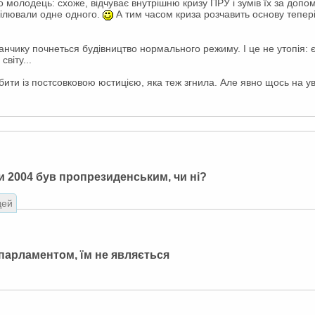
о молодець: схоже, відчуває внутрішню кризу ПРУ і зумів їх за доп
гілювали одне одного.
А тим часом криза розчавить основу тепері
чику почнеться будівництво нормального режиму. І це не утопія: є
світу...
ити із постсовковою юстицією, яка теж згнила. Але явно щось на ува
 2004 був пропрезиденським, чи ні?
дей
 парламентом, їм не являється