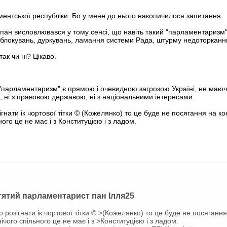
ментської республіки. Бо у мене до нього накопичилося запитання.
 пан висловлювався у тому сенсі, що навіть такий "парламентаризм", 
 блокувань, дуркувань, ламання системи Рада, штурму недоторканн
ак чи ні? Цікаво.
 "парламентаризм" є прямою і очевидною загрозою Україні, не маючи 
 ні з правовою державою, ні з національними інтересами.
гнати ік чортової тітки © (Кожелянко) то це буде не посягання на ко
ного це не має і з Конституцією і з ладом.
ятятий парламентарист пан Ілля25
 розігнати ік чортової тітки © >(Кожелянко) то це буде не посягання
ічого спільного це не має і з >Конституцією і з ладом.