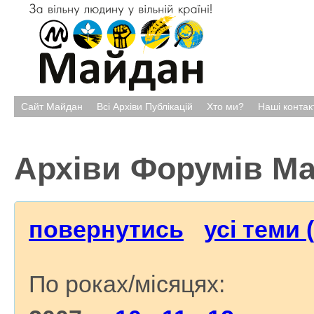
Сайт Майдан
Всі Архіви Публікацій
Хто ми?
Наші контак
Архіви Форумів М
повернутись
усі теми 
По роках/місяцях: