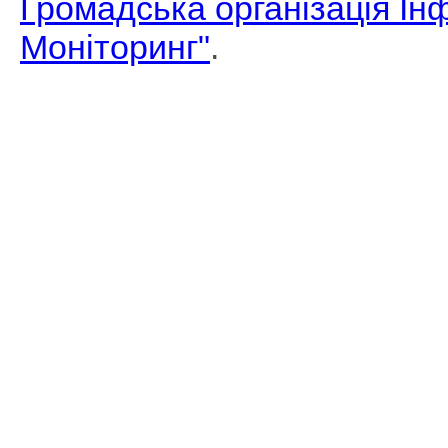
Громадська організація І
Моніторинг"
.