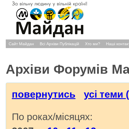
Сайт Майдан
Всі Архіви Публікацій
Хто ми?
Наші контак
Архіви Форумів М
повернутись
усі теми 
По роках/місяцях: