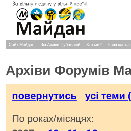
Сайт Майдан
Всі Архіви Публікацій
Хто ми?
Наші контак
Архіви Форумів М
повернутись
усі теми 
По роках/місяцях: