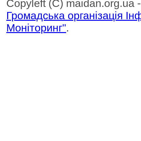
Copyleft (C) maidan.org.ua
Громадська організація І
Моніторинг"
.