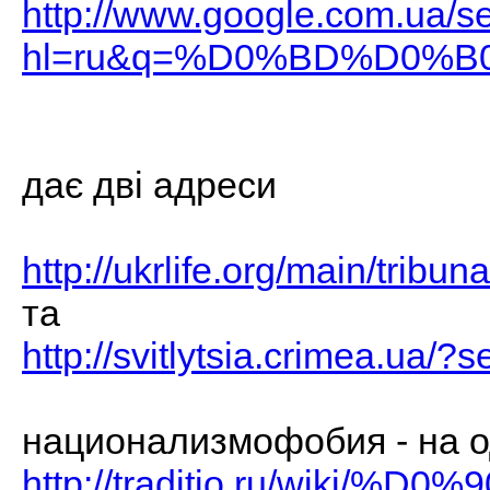
http://www.google.com.ua/s
hl=ru&q=%D0%BD%D0%
дає дві адреси
http://ukrlife.org/main/tribun
та
http://svitlytsia.crimea.ua/?
национализмофобия - на о
http://traditio.ru