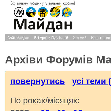
Сайт Майдан
Всі Архіви Публікацій
Хто ми?
Наші контак
Архіви Форумів М
повернутись
усі теми 
По роках/місяцях: