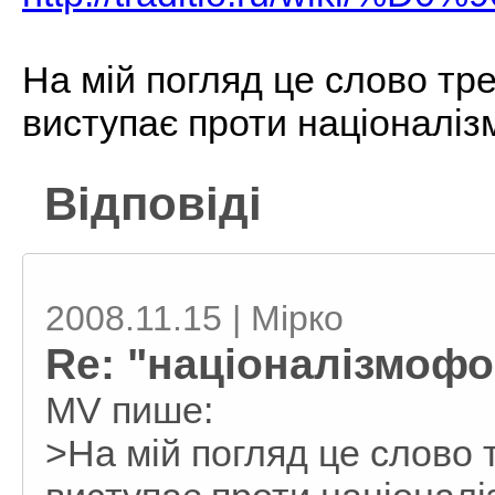
На мій погляд це слово тр
виступає проти націоналіз
Відповіді
2008.11.15 | Мірко
Re: "націоналізмофо
MV пише:
>На мій погляд це слово 