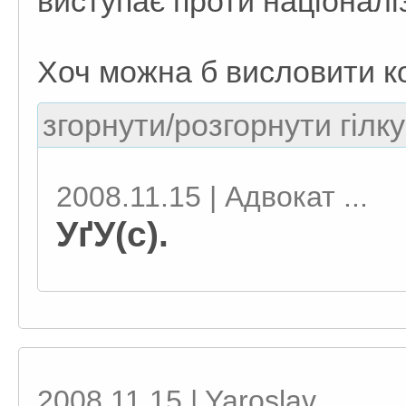
виступає проти націоналі
Хоч можна б висловити ко
згорнути/розгорнути гілку
2008.11.15 | Адвокат ...
УґУ(с).
2008.11.15 | Yaroslav