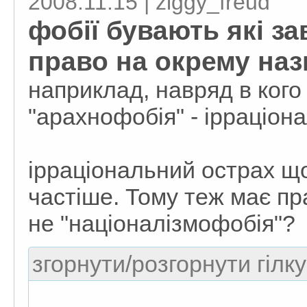
2008.11.15 | ziggy_freud
фобії бувають які з
право на окрему наз
наприклад, навряд в ког
"арахнофобія" - ірраціон
ірраціональний острах що
частіше. Тому теж має пр
не "націоналізмофобія"?
згорнути/розгорнути гілку