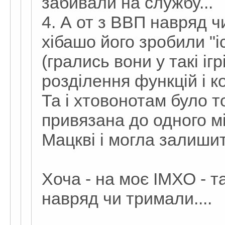
забивали на службу...
4. А от з ВВП навряд ч
хібашо його зробили "і
(грались вони у такі ігр
розділення функцій і к
Та і хтовонотам було то
привязана до одного міс
Мацкві і могла залиши
Хоча - на моє ІМХО - т
навряд чи тримали....