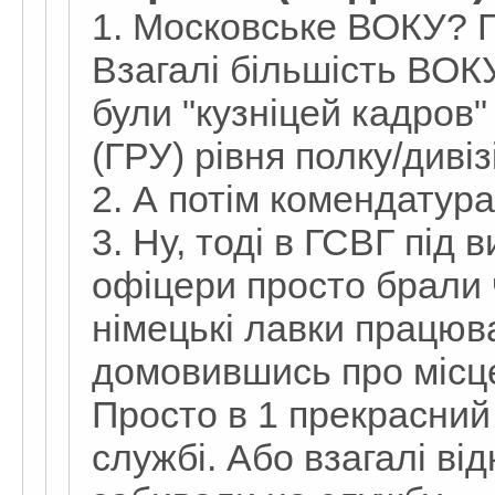
1. Московське ВОКУ? ГГ
Взагалі більшість ВОКУ
були "кузніцей кадров"
(ГРУ) рівня полку/дивізі
2. А потім комендатура Г
3. Ну, тоді в ГСВГ під в
офіцери просто брали 
німецькі лавки працюв
домовившись про місц
Просто в 1 прекрасний
службі. Або взагалі від