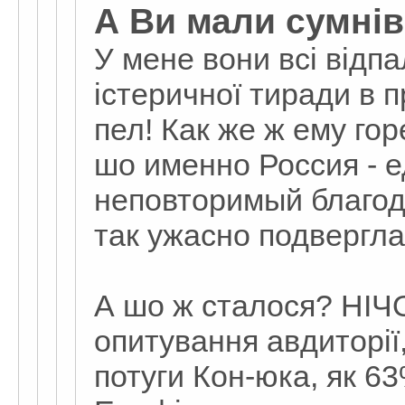
А Ви мали сумні
У мене вони всі відпа
істеричної тиради в 
пел! Как же ж ему го
шо именно Россия - 
неповторимый благоде
так ужасно подвергла
А шо ж сталося? НІЧО
опитування авдиторії,
потуги Кон-юка, як 6