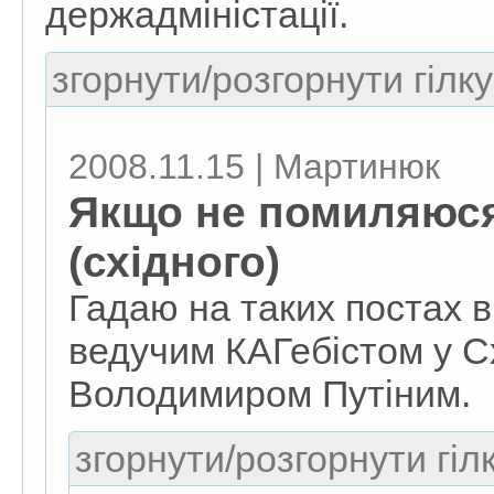
держадміністації.
згорнути/розгорнути гілку
2008.11.15 | Мартинюк
Якщо не помиляюся
(східного)
Гадаю на таких постах в
ведучим КАГебістом у Сх
Володимиром Путіним.
згорнути/розгорнути гіл