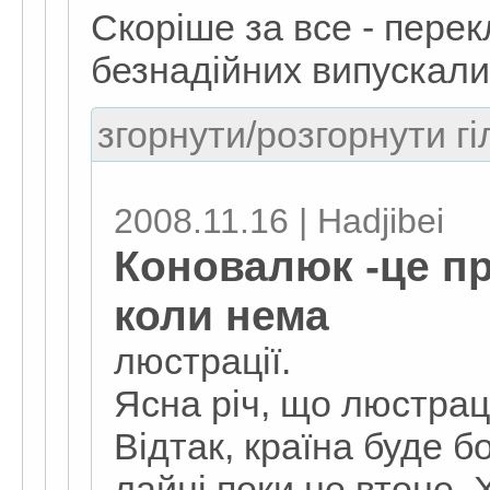
Скоріше за все - пере
безнадійних випускал
згорнути/розгорнути гі
2008.11.16 | Hadjibei
Коновалюк -це пр
коли нема
люстрації.
Ясна річ, що люстраці
Відтак, країна буде 
лайні поки не втоне.