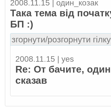
2008.11.15 | один_козак
Така тема від почат
БП :)
згорнути/розгорнути гілку
2008.11.15 | yes
Re: От бачите, оди
сказав