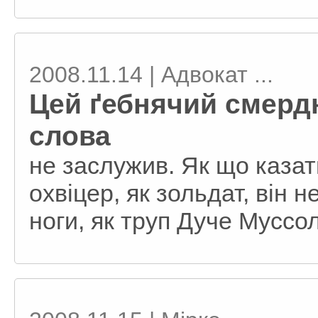
2008.11.14 | Адвокат ...
Цей ґебнячий смерд
слова
не заслужив. Як що казать
охвіцер, як зольдат, він 
ноги, як труп Дуче Муссол