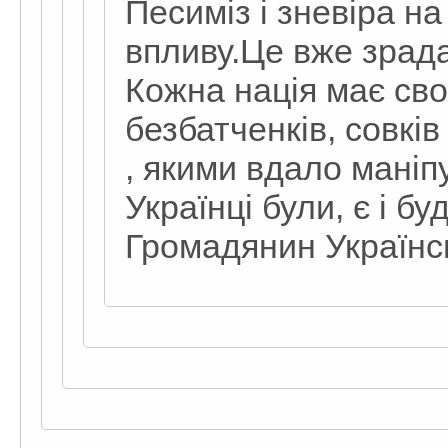
Песиміз і зневіра н
впливу.Це вже зрада
Кожна нація має св
безбатченків, совків
, якими вдало маніп
Українці були, є і б
Громадянин Українсь