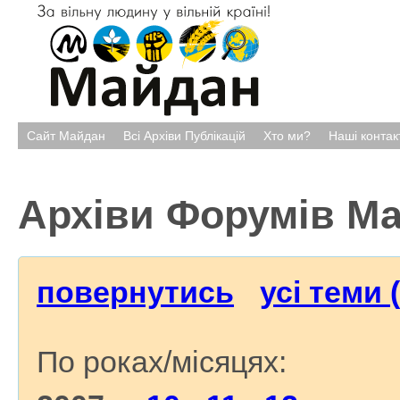
Сайт Майдан
Всі Архіви Публікацій
Хто ми?
Наші контак
Архіви Форумів М
повернутись
усі теми 
По роках/місяцях: