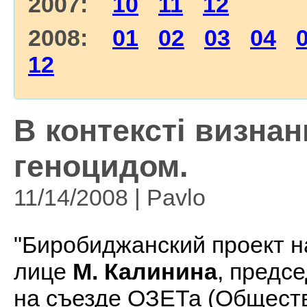
2007:
10
11
12
2008:
01
02
03
04
12
В контексті визна
геноцидом.
11/14/2008 | Pavlo
"Биробиджанский проект н
лице
М. Калинина
, предсе
на съезде ОЗЕТа (Обществ