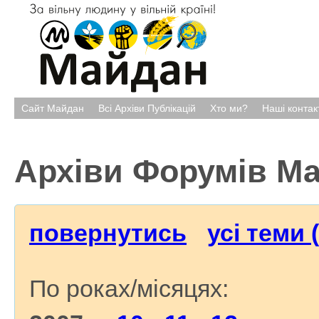
Сайт Майдан
Всі Архіви Публікацій
Хто ми?
Наші контак
Архіви Форумів М
повернутись
усі теми 
По роках/місяцях: