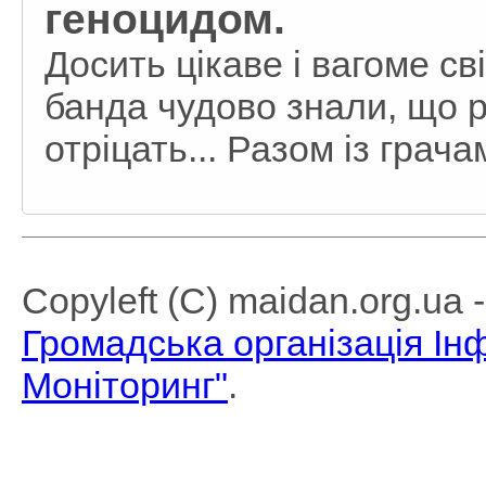
геноцидом.
Досить цікаве і вагоме св
банда чудово знали, що 
отріцать... Разом із грача
Copyleft (C) maidan.org.ua
Громадська організація І
Моніторинг"
.