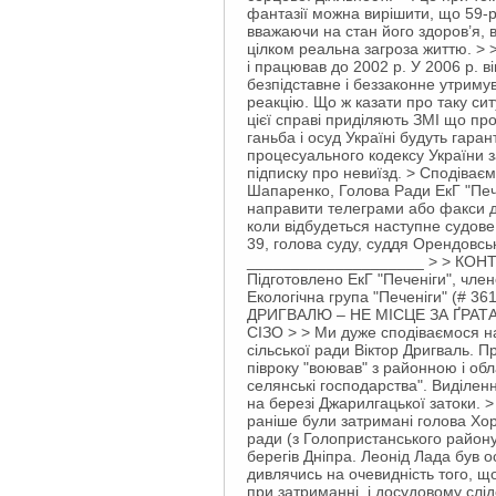
фантазії можна вирішити, що 59-р
вважаючи на стан його здоров’я, в
цілком реальна загроза життю. > 
і працював до 2002 р. У 2006 р. в
безпідставне і беззаконне утриму
реакцію. Що ж казати про таку си
цієї справі приділяють ЗМІ що пр
ганьба і осуд Україні будуть гаран
процесуального кодексу України з
підписку про невиїзд. > Сподіваєм
Шапаренко, Голова Ради ЕкГ "Печ
направити телеграми або факси до
коли відбудеться наступне судове
39, голова суду, суддя Орендовсь
____________________ > > КОНТАКТ
Підготовлено ЕкГ "Печеніги", чле
Екологічна група "Печеніги" (# 
ДРИГВАЛЮ – НЕ МІСЦЕ ЗА ҐРАТАМИ!
СІЗО > > Ми дуже сподіваємося на
сільської ради Віктор Дригваль. 
півроку "воював" з районною і об
селянські господарства". Виділен
на березі Джарилгацької затоки. >
раніше були затримані голова Хорл
ради (з Голопристанського району
берегів Дніпра. Леонід Лада був о
дивлячись на очевидність того, що
при затриманні, і досудовому слі