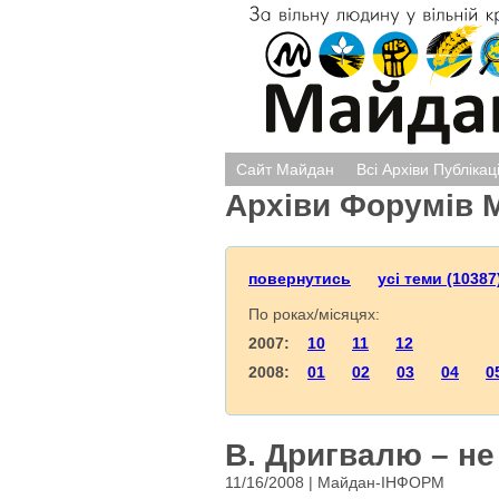
Сайт Майдан
Всі Архіви Публікац
Архіви Форумів 
повернутись
усі теми (10387
По роках/місяцях:
2007:
10
11
12
2008:
01
02
03
04
0
В. Дригвалю – не 
11/16/2008 | Майдан-ІНФОРМ