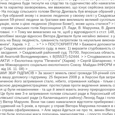
ічна людина буде тиснути на слідство та судочинство або намагатися
ік та характер захворювань, ми вважаємо, що існує серйозна загроза
> На посаду сільського голови Віктор Дригваль був вперше обраний 
ін був обраний знову і є знаною людиною у своєму селі і у Скадовсь
вання 59-річної людини за ґратами вже викликало великий суспільн
туацію, коли з цією людиною (борони Боже!), може щось статися? >
о справи сільських голів Херсонщини (Л. Лади, В. Маруняка, В. Дриг
товані. > > Тому ми вимагаємо на те, щоб у відповідності з ст.ст. 14
апобіжні заходи відносно Віктора Дригваля були негайно змінені: з
ось на Вашу людяність, гуманність патріотизм та неухильне виконанн
еніги", Харків. > 2. … > * > > ПОСТСКРИПТУМ > Бажаючі допомогти
 Скадовського районного суду, в яких: 1) виразити стурбованість ст
 засідання. > Скадовській районний суд: 75700, Херсонська область,
кій Анатолій Володимирович, т. 8(05537)-52444. > > Сподіваємося на
И: > Екологічна група "Печеніги" (Харків): > Сергій Шапаренко; т
ном Міжнародного соціально-екологічного Союзу. Майдан-ІНФОРМ пише:
361 від 16. 11. 08) > _________________________________________
 ЗБІР ПІДПИСІВ > За захист земель своєї громади 59-річний сільс
 вашу допомогу і підтримку. 25 березня 2008 р. в Херсоні був затр
Причиною його затримання стало, нібито, отримання хабара - тільки 
ласною держадміністраціями: протестував проти виділення земель сіл
ня ці були незаконними - та ще й землі мають значну природоохорон
 Це було вже 3-е затримання голови сільської ради в Херсонській о
івської сільської ради (з Каланчацького району) Леонід Лада і голов
) Віктор Маруняк. Вони так само намагалися відстояти прибережні з
суджений на 5 років, а процес у справі Віктора Маруняка почався в с
 справа сфабрикована. > Але зараз йдеться не про те, винен Віктор 
дстві були допущені маса порушень законодавства - і просто грубих 