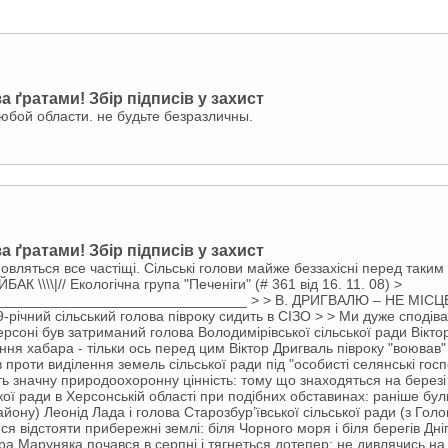
а ґратами! Збір підписів у захист
юбой области. не будьте безразличны.
а ґратами! Збір підписів у захист
новляться все частіщі. Сільські голови майже беззахісні перед так
АК \\\\|// Екологічна група "Печеніги" (# 361 від 16. 11. 08) >
_______________________________ > > В. ДРИГВАЛЮ – НЕ МІСЦЕ
9-річний сільський голова півроку сидить в СІЗО > > Ми дуже сподів
Херсоні був затриманий голова Володимірівської сільської ради Вікт
ння хабара - тільки ось перед цим Віктор Дригваль півроку "воював
проти виділення земель сільської ради під "особисті селянські госп
ь значну природоохоронну цінність: тому що знаходяться на березі
кої ради в Херсонській області при подібних обставинах: раніше бул
айону) Леонід Лада і голова Старозбур’ївської сільської ради (з Гол
я відстояти прибережні землі: біля Чорного моря і біля берегів Дн
тора Маруняка почався в серпні і тягнеться дотепер: не дивлячись на