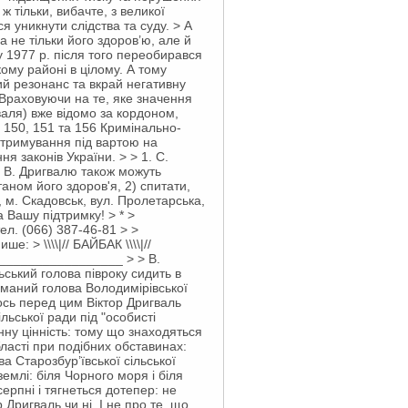
 тільки, вибачте, з великої
 уникнути слідства та суду. > А
 не тільки його здоров’ю, але й
у 1977 р. після того переобирався
кому районі в цілому. А тому
ий резонанс та вкрай негативну
 Враховуючи на те, яке значення
валя) вже відомо за кордоном,
8, 150, 151 та 156 Кримінально-
 утримування під вартою на
я законів України. > > 1. С.
 В. Дригвалю також можуть
аном його здоров'я, 2) спитати,
 м. Скадовськ, вул. Пролетарська,
 Вашу підтримку! > * >
ел. (066) 387-46-81
> >
 > \\\\|// БАЙБАК \\\\|//
__________________ > > В.
ький голова півроку сидить в
иманий голова Володимірівської
ось перед цим Віктор Дригваль
ьської ради під "особисті
ну цінність: тому що знаходяться
бласті при подібних обставинах:
а Старозбур’ївської сільської
емлі: біля Чорного моря і біля
ерпні і тягнеться дотепер: не
Дригваль чи ні. І не про те, що