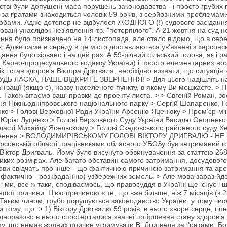
дстві були допущені маса порушень законодавства - і просто грубих 
 за ґратами знаходиться чоловік 59 років, з серйозними проблемами із
обами. Адже дотепер не відбулося ЖОДНОГО (!) судового засідання.
вані унаслідок нез'явлення т.з. "потерпілого". А 21 жовтня на суд не 
ання було призначено на 14 листопада, але стало відомо, що в сере
к. Адже саме в середу в це місто доставляються ув'язнені з херсонс
ання було зірвано і на цей раз. А 59-річний сільський голова, як і р
 Карно-процесуального кодексу України) і просто елементарних норм
ік і стан здоров'я Віктора Дригваля, необхідно визнати, що ситуац
УДЬ ЛАСКА, НАШЕ ВІДКРИТЕ ЗВЕРНЕННЯ! > Для цього надішліть н
рганізації (якщо є), назву населеного пункту, в якому Ви мешкає
кож вітаємо ваші правки до проекту листа. > > Євгеній Роман, зоол
я Ніжньодніпровського національного парку > Сергій Шапаренко, Го
ко > Голові Верховної Ради України Арсенію Яценюку > Прем’єр-мін
ни Юрію Луценко > Голові Верховного Суду України Василю Онопенко
бласті Михайлу Ясельскому > Голові Скадовського районного суду Х
ернення > ВОЛОДИМИРІВСЬКОМУ ГОЛОВІ ВІКТОРУ ДРИГВАЛЮ - НЕ М
ерсонській області працівниками обласного УБОЗу був затриманий г
Віктор Дригваль. Йому було висунуто обвинувачення за статтею 268,
иких розмірах. Але багато обставин самого затримання, досудового с
лови свідчать про інше - що фактичною причиною затримання та аре
а фактично - розкраданню) узбережних земель. > Але мова зараз йде 
 і ми, все ж таки, сподіваємось, що правосуддя в Україні ще існує і 
ншої причини. Цією причиною є те, що вже більше, ніж 7 місяців (з 
 Таким чином, грубо порушується законодавство України: у тому числ
 тому, що: > 1) Віктору Дригвалю 59 років, в нього хворе серце, гіпе
дноразово в нього спостерігалися значні погіршення стану здоров’я
ому, що немає жодних причин утримувати В. Дригваля за ґратами. Бо ж