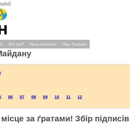
ій
Хто ми?
Наші контакти
Наш Youtube
Майдану
)
5
06
07
08
09
10
11
12
місце за ґратами! Збір підписів