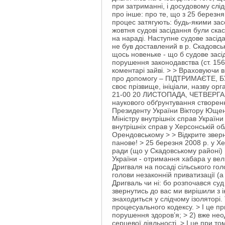
при затриманні, і досудовому слі
про інше: про те, що з 25 березня
процес затягують: будь-якими зас
жовтня судові засідання були скасо
на нараді. Наступне судове засід
не був доставлений в р. Скадовсь
щось новеньке - що б судове засід
порушення законодавства (ст. 156
коментарі зайві. > > Враховуючи в
про допомогу – ПІДТРИМАЄТЕ, Б
своє прізвище, ініціали, назву о
21-00 20 ЛИСТОПАДА, ЧЕТВЕРГА. Та
наукового обґрунтування створенн
Президенту України Віктору Ющен
Міністру внутрішніх справ Украї
внутрішніх справ у Херсонській о
Орендовському > > Відкрите зв
панове! > 25 березня 2008 р. у Х
ради (що у Скадовському районі) 
України - отримання хабара у вел
Дригваля на посаді сільського го
голови незаконній приватизації (
Дригваль чи ні: бо розпочався суд
звернутись до вас ми вирішили з і
знаходиться у слідчому ізоляторі.
процесуального кодексу. > І це при
порушення здоров’я; > 2) вже нео
серцевої діяльності. > І це при т