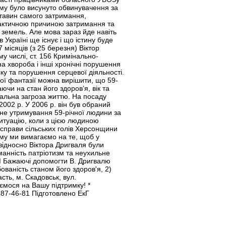
ому було висунуто обвинувачення за
ставин самого затримання,
о фактичною причиною затримання та
 земель. Але мова зараз йде навіть
 Україні ще існує і що істину буде
 місяців (з 25 березня) Віктор
у числі, ст. 156 Кримінально-
на хвороба і інші хронічні порушення
ску та порушення серцевої діяльності.
кої фантазії можна вирішити, що 59-
ючи на стан його здоров’я, вік та
еальна загроза життю. На посаду
2002 р. У 2006 р. він був обраний
онне утримування 59-річної людини за
ситуацію, коли з цією людиною
 справи сільських голів Херсонщини
Тому ми вимагаємо на те, щоб у
 відносно Віктора Дригваля були
манність патріотизм та неухильне
М Бажаючі допомогти В. Дригвалю
ованість станом його здоров'я, 2)
сть, м. Скадовськ, вул.
ємося на Вашу підтримку! *
387-46-81
Підготовлено ЕкГ