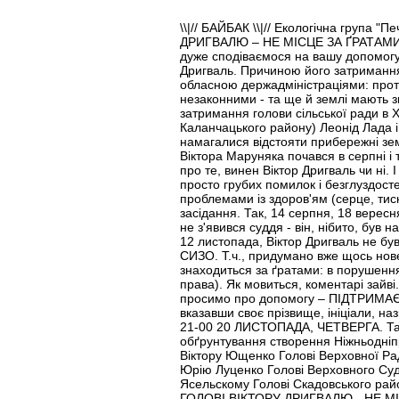
\\|// БАЙБАК \\|// Екологічна група
ДРИГВАЛЮ – НЕ МІСЦЕ ЗА ҐРАТАМИ! ЗБ
дуже сподіваємося на вашу допомогу і
Дригваль. Причиною його затримання 
обласною держадміністраціями: проте
незаконними - та ще й землі мають з
затримання голови сільської ради в Х
Каланчацького району) Леонід Лада і
намагалися відстояти прибережні земл
Віктора Маруняка почався в серпні і
про те, винен Віктор Дригваль чи ні.
просто грубих помилок і безглуздосте
проблемами із здоров'ям (серце, тис
засідання. Так, 14 серпня, 18 вересня
не з'явився суддя - він, нібито, був
12 листопада, Віктор Дригваль не був
СИЗО. Т.ч., придумано вже щось новен
знаходиться за ґратами: в порушення
права). Як мовиться, коментарі зайві
просимо про допомогу – ПІДТРИМАЄ
вказавши своє прізвище, ініціали, 
21-00 20 ЛИСТОПАДА, ЧЕТВЕРГА. Також
обґрунтування створення Ніжньодніп
Віктору Ющенко Голові Верховної Рад
Юрію Луценко Голові Верховного Суд
Ясельскому Голові Скадовського ра
ГОЛОВІ ВІКТОРУ ДРИГВАЛЮ - НЕ МІСЦ