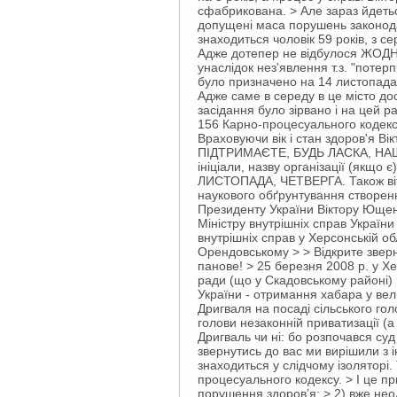
сфабрикована. > Але зараз йдеться
допущені маса порушень законодав
знаходиться чоловік 59 років, з с
Адже дотепер не відбулося ЖОДНОГ
унаслідок нез'явлення т.з. "потерп
було призначено на 14 листопада,
Адже саме в середу в це місто до
засідання було зірвано і на цей р
156 Карно-процесуального кодексу
Враховуючи вік і стан здоров'я В
ПІДТРИМАЄТЕ, БУДЬ ЛАСКА, НАШЕ
ініціали, назву організації (як
ЛИСТОПАДА, ЧЕТВЕРГА. Також вітає
наукового обґрунтування створенн
Президенту України Віктору Ющен
Міністру внутрішніх справ Украї
внутрішніх справ у Херсонській о
Орендовському > > Відкрите зв
панове! > 25 березня 2008 р. у Х
ради (що у Скадовському районі) 
України - отримання хабара у вел
Дригваля на посаді сільського го
голови незаконній приватизації (
Дригваль чи ні: бо розпочався суд
звернутись до вас ми вирішили з і
знаходиться у слідчому ізоляторі.
процесуального кодексу. > І це при
порушення здоров’я; > 2) вже нео