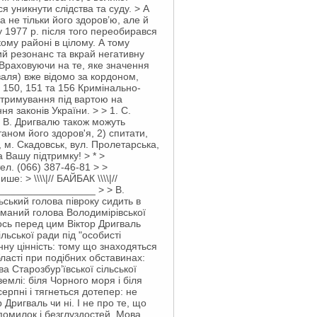
 уникнути слідства та суду. > А
 не тільки його здоров’ю, але й
у 1977 р. після того переобирався
кому районі в цілому. А тому
ий резонанс та вкрай негативну
 Враховуючи на те, яке значення
валя) вже відомо за кордоном,
8, 150, 151 та 156 Кримінально-
 утримування під вартою на
я законів України. > > 1. С.
 В. Дригвалю також можуть
аном його здоров'я, 2) спитати,
 м. Скадовськ, вул. Пролетарська,
 Вашу підтримку! > * >
ел. (066) 387-46-81
> >
 > \\\\|// БАЙБАК \\\\|//
__________________ > > В.
ький голова півроку сидить в
иманий голова Володимірівської
ось перед цим Віктор Дригваль
ьської ради під "особисті
ну цінність: тому що знаходяться
бласті при подібних обставинах:
а Старозбур’ївської сільської
емлі: біля Чорного моря і біля
ерпні і тягнеться дотепер: не
Дригваль чи ні. І не про те, що
помилок і безглуздостей. Мова