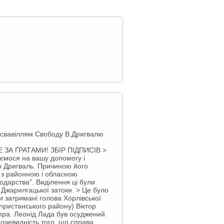
им свавіллям.Свободу В.Дригвалю
 ЗА ҐРАТАМИ! ЗБІР ПІДПИСІВ >
аємося на вашу допомогу і
ор Дригваль. Причиною його
" з районною і обласною
одарства". Виділення ці були
 Джарилгацької затоки. > Це було
и затримані голова Хорлівської
опристанського району) Віктор
іпра. Леонід Лада був осуджений
 очевидність того, що справа