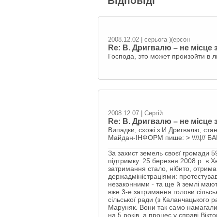
Відповіді
2008.12.02 | серьога )(ерсон
Re: В. Дригвалю – не місце з
Господа, это может произойти в л
2008.12.07 | Сергій
Re: В. Дригвалю – не місце з
Випадки, схожі з И.Дригвалю, ста
Майдан-ІНФОРМ пише: > \\\\|// БАЙБ
____________________________
За захист земель своєї громади 5
підтримку. 25 березня 2008 р. в 
затримання стало, нібито, отрима
держадміністраціями: протестував 
незаконними - та ще й землі мают
вже 3-е затримання голови сільсь
сільської ради (з Каланчацького р
Маруняк. Вони так само намагалис
на 5 років, а процес у справі Вік