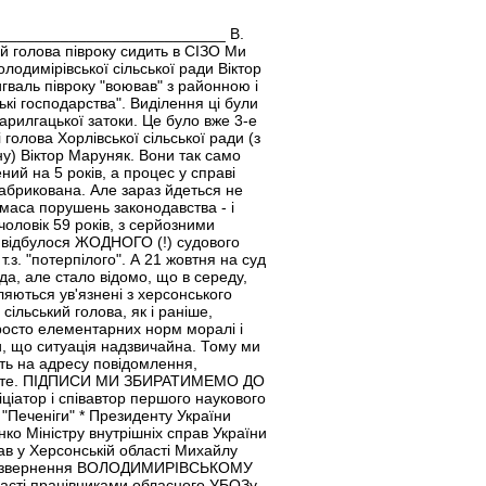
______________________________ В.
 голова півроку сидить в СІЗО Ми
лодимірівської сільської ради Віктор
гваль півроку "воював" з районною і
кі господарства". Виділення ці були
арилгацької затоки. Це було вже 3-е
голова Хорлівської сільської ради (з
ну) Віктор Маруняк. Вони так само
ний на 5 років, а процес у справі
фабрикована. Але зараз йдеться не
і маса порушень законодавства - і
чоловік 59 років, з серйозними
не відбулося ЖОДНОГО (!) судового
т.з. "потерпілого". А 21 жовтня на суд
да, але стало відомо, що в середу,
ляються ув'язнені з херсонського
сільський голова, як і раніше,
просто елементарних норм моралі і
ти, що ситуація надзвичайна. Тому ми
ть на адресу
повідомлення,
мешкаєте. ПІДПИСИ МИ ЗБИРАТИМЕМО ДО
ціатор і співавтор першого наукового
"Печеніги" * Президенту України
ко Міністру внутрішніх справ України
в у Херсонській області Михайлу
рите звернення ВОЛОДИМИРІВСЬКОМУ
асті працівниками обласного УБОЗу