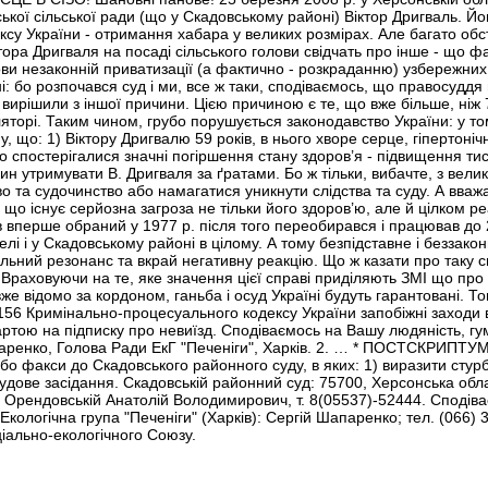
кої сільської ради (що у Скадовському районі) Віктор Дригваль. Й
ексу України - отримання хабара у великих розмірах. Але багато об
іктора Дригваля на посаді сільського голови свідчать про інше - щ
ови незаконній приватизації (а фактично - розкраданню) узбережних
і: бо розпочався суд і ми, все ж таки, сподіваємось, що правосуддя в
вирішили з іншої причини. Цією причиною є те, що вже більше, ніж 7
яторі. Таким чином, грубо порушується законодавство України: у том
у, що: 1) Віктору Дригвалю 59 років, в нього хворе серце, гіпертоніч
о спостерігалися значні погіршення стану здоров’я - підвищення ти
н утримувати В. Дригваля за ґратами. Бо ж тільки, вибачте, з вели
о та судочинство або намагатися уникнути слідства та суду. А вважа
що існує серйозна загроза не тільки його здоров’ю, але й цілком р
в вперше обраний у 1977 р. після того переобирався і працював до 
лі і у Скадовському районі в цілому. А тому безпідставне і беззак
льний резонанс та вкрай негативну реакцію. Що ж казати про таку 
Враховуючи на те, яке значення цієї справі приділяють ЗМІ що про
вже відомо за кордоном, ганьба і осуд Україні будуть гарантовані. 
 та 156 Кримінально-процесуального кодексу України запобіжні заходи
вартою на підписку про невиїзд. Сподіваємось на Вашу людяність, гу
апаренко, Голова Ради ЕкГ "Печеніги", Харків. 2. … * ПОСТСКРИПТУ
о факси до Скадовського районного суду, в яких: 1) виразити стурб
удове засідання. Скадовській районний суд: 75700, Херсонська обла
я Орендовській Анатолій Володимирович, т. 8(05537)-52444. Сподіва
логічна група "Печеніги" (Харків): Сергій Шапаренко; тел. (066) 
іально-екологічного Союзу.