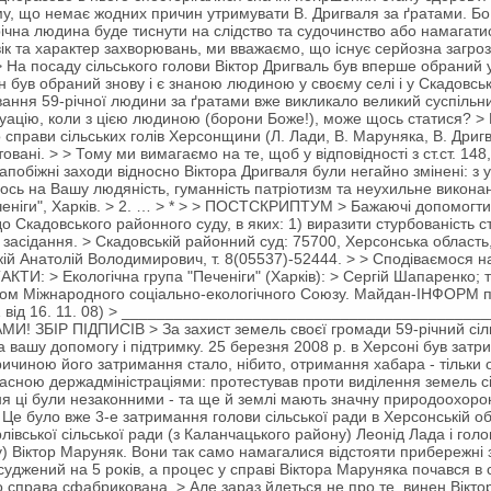
ому, що немає жодних причин утримувати В. Дригваля за ґратами. Бо ж
ічна людина буде тиснути на слідство та судочинство або намагатися
ік та характер захворювань, ми вважаємо, що існує серйозна загроза
> На посаду сільського голови Віктор Дригваль був вперше обраний 
ін був обраний знову і є знаною людиною у своєму селі і у Скадовсь
вання 59-річної людини за ґратами вже викликало великий суспільн
туацію, коли з цією людиною (борони Боже!), може щось статися? >
о справи сільських голів Херсонщини (Л. Лади, В. Маруняка, В. Дриг
товані. > > Тому ми вимагаємо на те, щоб у відповідності з ст.ст. 14
апобіжні заходи відносно Віктора Дригваля були негайно змінені: з
ось на Вашу людяність, гуманність патріотизм та неухильне виконанн
еніги", Харків. > 2. … > * > > ПОСТСКРИПТУМ > Бажаючі допомогти
 Скадовського районного суду, в яких: 1) виразити стурбованість ст
 засідання. > Скадовській районний суд: 75700, Херсонська область,
кій Анатолій Володимирович, т. 8(05537)-52444. > > Сподіваємося на
И: > Екологічна група "Печеніги" (Харків): > Сергій Шапаренко; т
ном Міжнародного соціально-екологічного Союзу. Майдан-ІНФОРМ пише:
361 від 16. 11. 08) > _________________________________________
 ЗБІР ПІДПИСІВ > За захист земель своєї громади 59-річний сільс
 вашу допомогу і підтримку. 25 березня 2008 р. в Херсоні був затр
Причиною його затримання стало, нібито, отримання хабара - тільки 
ласною держадміністраціями: протестував проти виділення земель сіл
ня ці були незаконними - та ще й землі мають значну природоохорон
 Це було вже 3-е затримання голови сільської ради в Херсонській о
івської сільської ради (з Каланчацького району) Леонід Лада і голов
) Віктор Маруняк. Вони так само намагалися відстояти прибережні з
суджений на 5 років, а процес у справі Віктора Маруняка почався в с
 справа сфабрикована. > Але зараз йдеться не про те, винен Віктор 