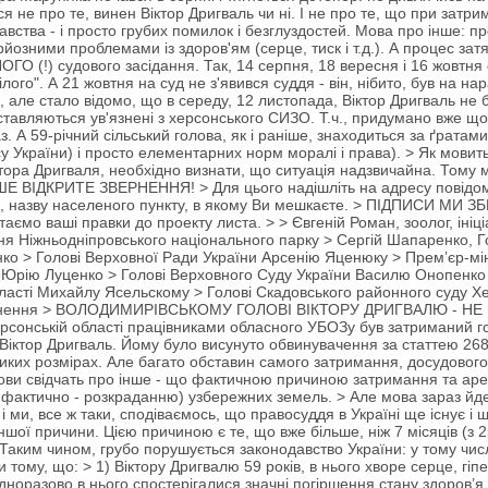
 не про те, винен Віктор Дригваль чи ні. І не про те, що при затрим
ства - і просто грубих помилок і безглуздостей. Мова про інше: пр
ерйозними проблемами із здоров'ям (серце, тиск і т.д.). А процес за
О (!) судового засідання. Так, 14 серпня, 18 вересня і 16 жовтня 
ілого". А 21 жовтня на суд не з'явився суддя - він, нібито, був на н
 але стало відомо, що в середу, 12 листопада, Віктор Дригваль не б
ставляються ув'язнені з херсонського СИЗО. Т.ч., придумано вже що
аз. А 59-річний сільський голова, як і раніше, знаходиться за ґратам
 України) і просто елементарних норм моралі і права). > Як мовитьс
іктора Дригваля, необхідно визнати, що ситуація надзвичайна. Тому
 ВІДКРИТЕ ЗВЕРНЕННЯ! > Для цього надішліть на адресу
повідо
що є), назву населеного пункту, в якому Ви мешкаєте. > ПІДПИСИ М
мо ваші правки до проекту листа. > > Євгеній Роман, зоолог, ініці
я Ніжньодніпровського національного парку > Сергій Шапаренко, Го
ко > Голові Верховної Ради України Арсенію Яценюку > Прем’єр-мін
ни Юрію Луценко > Голові Верховного Суду України Василю Онопенко
бласті Михайлу Ясельскому > Голові Скадовського районного суду Х
ернення > ВОЛОДИМИРІВСЬКОМУ ГОЛОВІ ВІКТОРУ ДРИГВАЛЮ - НЕ М
ерсонській області працівниками обласного УБОЗу був затриманий г
Віктор Дригваль. Йому було висунуто обвинувачення за статтею 268,
иких розмірах. Але багато обставин самого затримання, досудового с
лови свідчать про інше - що фактичною причиною затримання та аре
а фактично - розкраданню) узбережних земель. > Але мова зараз йде 
 і ми, все ж таки, сподіваємось, що правосуддя в Україні ще існує і 
ншої причини. Цією причиною є те, що вже більше, ніж 7 місяців (з 
 Таким чином, грубо порушується законодавство України: у тому числ
 тому, що: > 1) Віктору Дригвалю 59 років, в нього хворе серце, гіпе
дноразово в нього спостерігалися значні погіршення стану здоров’я