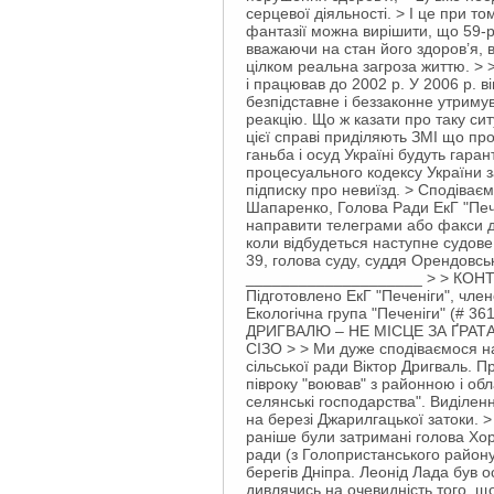
серцевої діяльності. > І це при т
фантазії можна вирішити, що 59-р
вважаючи на стан його здоров’я, в
цілком реальна загроза життю. > 
і працював до 2002 р. У 2006 р. в
безпідставне і беззаконне утриму
реакцію. Що ж казати про таку си
цієї справі приділяють ЗМІ що пр
ганьба і осуд Україні будуть гаран
процесуального кодексу України з
підписку про невиїзд. > Сподіваєм
Шапаренко, Голова Ради ЕкГ "Печ
направити телеграми або факси до
коли відбудеться наступне судове
39, голова суду, суддя Орендовсь
____________________ > > КОНТАКТ
Підготовлено ЕкГ "Печеніги", чле
Екологічна група "Печеніги" (# 
ДРИГВАЛЮ – НЕ МІСЦЕ ЗА ҐРАТАМИ!
СІЗО > > Ми дуже сподіваємося на
сільської ради Віктор Дригваль. 
півроку "воював" з районною і об
селянські господарства". Виділен
на березі Джарилгацької затоки. >
раніше були затримані голова Хорл
ради (з Голопристанського району
берегів Дніпра. Леонід Лада був о
дивлячись на очевидність того, що