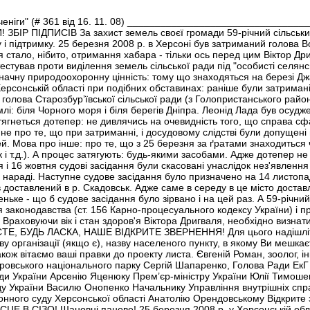
 "Печеніги" (# 361 від 16. 11. 08) _____________________________
ІР ПІДПИСІВ За захист земель своєї громади 59-річний сільський
 підтримку. 25 березня 2008 р. в Херсоні був затриманий голова Во
стало, нібито, отримання хабара - тільки ось перед цим Віктор Дри
стував проти виділення земель сільської ради під "особисті селянсь
начну природоохоронну цінність: тому що знаходяться на березі Дж
ерсонській області при подібних обставинах: раніше були затримані 
 голова Старозбур’ївської сільської ради (з Голопристанського райо
і: біля Чорного моря і біля берегів Дніпра. Леонід Лада був осудже
 тягнеться дотепер: не дивлячись на очевидність того, що справа с
 І не про те, що при затриманні, і досудовому слідстві були допущен
й. Мова про інше: про те, що з 25 березня за ґратами знаходиться 
к і т.д.). А процес затягують: будь-якими засобами. Адже дотепер 
 і 16 жовтня судові засідання були скасовані унаслідок нез'явлення 
 на нараді. Наступне судове засідання було призначено на 14 листопа
 доставлений в р. Скадовськ. Адже саме в середу в це місто достав
ьке - що б судове засідання було зірвано і на цей раз. А 59-річний 
 законодавства (ст. 156 Карно-процесуального кодексу України) і 
. Враховуючи вік і стан здоров'я Віктора Дригваля, необхідно визна
ТЕ, БУДЬ ЛАСКА, НАШЕ ВІДКРИТЕ ЗВЕРНЕННЯ! Для цього надішлі
назву організації (якщо є), назву населеного пункту, в якому Ви 
 вітаємо ваші правки до проекту листа. Євгеній Роман, зоолог, іні
ровського національного парку Сергій Шапаренко, Голова Ради ЕкГ 
и України Арсенію Яценюку Прем’єр-міністру України Юлії Тимошен
у України Василю Онопенко Начальнику Управління внутрішніх спра
йонного суду Херсонської області Анатолію Орендовському Відк
Е В СІЗО! Шановні панове! 25 березня 2008 р. у Херсонській обл