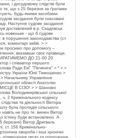
анні, і досудовому слідстві були
о те, що з 25 березня за ґратами
тягують: будь-якими засобами.
судові засідання були скасовані
араді. Наступне судове засідання
ув доставлений в р. Скадовськ.
сь новеньке - що б судове
и: в порушення законодавства (ст.
я, коментарі зайві. > >
 ми просимо про допомогу –
млення, вказавши своє прізвище,
И ЗБИРАТИМЕМО ДО 21-00 20
атор і співавтор першого
лова Ради ЕкГ "Печеніги" > * > >
істру України Юлії Тимошенко >
 > Начальнику Управління
ерсонської області Анатолію
ІСЦЕ В СІЗО! > > Шановні
олова Володимирівської сільської
 ч. 2 Кримінального кодексу
лідства та діяльності Віктора
шту була протидія сільського
навіть не про те, винен Віктор
що істину буде встановлено. А
25 березня) Віктор Дригваль
і, ст. 156 Кримінально-
ртонічна хвороба і інші хронічні
 - підвищення тиску та порушення