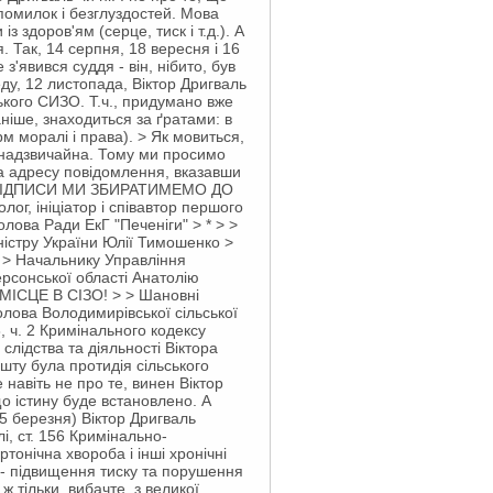
помилок і безглуздостей. Мова
 здоров'ям (серце, тиск і т.д.). А
 Так, 14 серпня, 18 вересня і 16
з'явився суддя - він, нібито, був
ду, 12 листопада, Віктор Дригваль
ького СИЗО. Т.ч., придумано вже
аніше, знаходиться за ґратами: в
 моралі і права). > Як мовиться,
ія надзвичайна. Тому ми просимо
а адресу
повідомлення, вказавши
те. > ПІДПИСИ МИ ЗБИРАТИМЕМО ДО
ог, ініціатор і співавтор першого
лова Ради ЕкГ "Печеніги" > * > >
істру України Юлії Тимошенко >
 > Начальнику Управління
ерсонської області Анатолію
ІСЦЕ В СІЗО! > > Шановні
олова Володимирівської сільської
 ч. 2 Кримінального кодексу
лідства та діяльності Віктора
шту була протидія сільського
навіть не про те, винен Віктор
що істину буде встановлено. А
25 березня) Віктор Дригваль
і, ст. 156 Кримінально-
ртонічна хвороба і інші хронічні
 - підвищення тиску та порушення
 тільки, вибачте, з великої