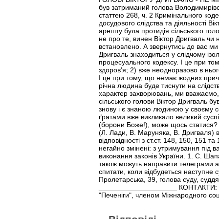
був затриманий голова Володимирівсь
статтею 268, ч. 2 Кримінального код
досудового слідства та діяльності В
арешту була протидія сільського гол
не про те, винен Віктор Дригваль чи н
встановлено. А звернутись до вас ми 
Дригваль знаходиться у слідчому ізол
процесуального кодексу. І це при том
здоров’я; 2) вже неодноразово в ньог
І це при тому, що немає жодних причи
річна людина буде тиснути на слідств
характер захворювань, ми вважаємо, 
сільського голови Віктор Дригваль бу
знову і є знаною людиною у своєму се
ґратами вже викликало великий суспі
(борони Боже!), може щось статися? 
(Л. Лади, В. Маруняка, В. Дригваля) 
відповідності з ст.ст. 148, 150, 151
негайно змінені: з утримування під 
виконання законів України. 1. С. Ш
також можуть направити телеграми аб
спитати, коли відбудеться наступне с
Пролетарська, 39, голова суду, судд
____________________ КОНТАКТИ: Еко
"Печеніги", членом Міжнародного соц