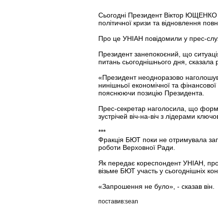
Сьогодні Президент Віктор ЮЩЕНКО з
політичної кризи та відновлення пов
Про це УНІАН повідомили у прес-сл
Президент занепокоєний, що ситуація
питань сьогоднішнього дня, сказала 
«Президент неодноразово наголошува
нинішньої економічної та фінансово
пояснюючи позицію Президента.
Прес-секретар наголосила, що форма
зустрічей віч-на-віч з лідерами ключо
***
Фракція БЮТ поки не отримувала за
роботи Верховної Ради.
Як передає кореспондент УНІАН, про
візьме БЮТ участь у сьогоднішніх кон
«Запрошення не було», - сказав він.
поставив:sean