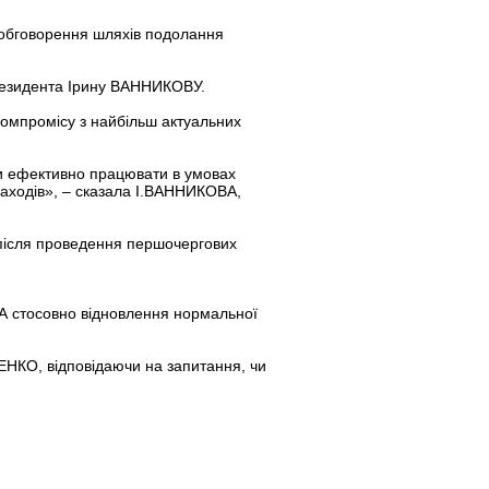
 обговорення шляхів подолання
резидента Ірину ВАННИКОВУ.
 компромісу з найбільш актуальних
би ефективно працювати в умовах
заходів», – сказала І.ВАННИКОВА,
 після проведення першочергових
А стосовно відновлення нормальної
ЕНКО, відповідаючи на запитання, чи