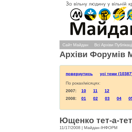
Сайт Майдан
Всі Архіви Публікац
Архіви Форумів 
повернутись
усі теми (10387
По роках/місяцях:
2007:
10
11
12
2008:
01
02
03
04
0
Ющенко тет-а-тет
11/17/2008 | Майдан-ІНФОРМ