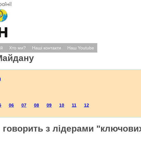
ій
Хто ми?
Наші контакти
Наш Youtube
Майдану
)
5
06
07
08
09
10
11
12
 говорить з лідерами "ключови