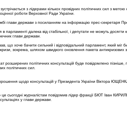
устрічається з лідерами кількох провідних політичних сил з метою
ноцінної роботи Верховної Ради України.
ужбі глави держави з посиланням на інформацію прес-секретаря П
 в парламенті далека від стабільної, і депутати не можуть досягти
речник глави держави.
в, що хоче бачити сильний і відповідальний парламент, який міг 
ї кризи, зокрема, шляхом швидкого оновлення пакета антикризових 
т розширених політичних консультацій буде повідомлено пізніше,
вих політичних сил.
прошення щодо консультацій у Президента України Віктора ЮЩЕНК
 це сьогодні журналістам повідомив лідер фракції БЮТ Іван КИРИЛ
сультаціях у глави держави.