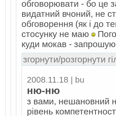
обговорювати - бо це 
видатний вчоний, не ст
обговорення (як і до т
стосунку не маю
Погов
куди мокав - запрошую
згорнути/розгорнути гі
2008.11.18 | bu
ню-ню
з вами, нешановний н
рівень компетентності