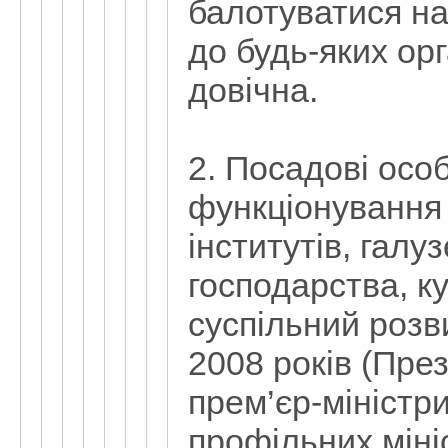
балотуватися на
до будь-яких ор
довічна.
2. Посадові особ
функціонування 
інститутів, галу
господарства, к
суспільний розв
2008 років (Пре
прем’єр-міністри
профільних міні