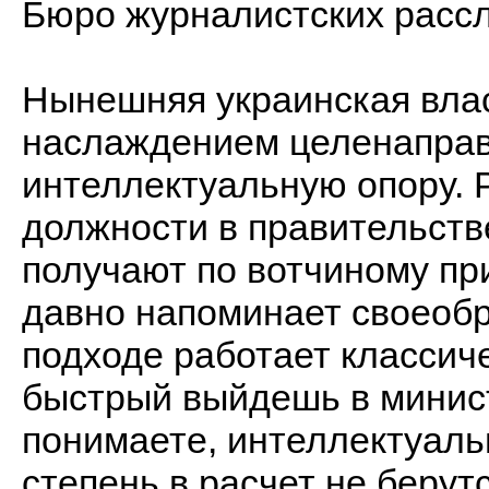
Бюро журналистских расс
Нынешняя украинская влас
наслаждением целенаправ
интеллектуальную опору. Р
должности в правительств
получают по вотчиному пр
давно напоминает своеобр
подходе работает классич
быстрый выйдешь в минист
понимаете, интеллектуаль
степень в расчет не берут