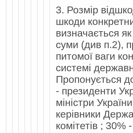
3. Розмір відшк
шкоди конкретн
визначається як 
суми (див п.2), 
питомої ваги ко
системі державн
Пропонується д
- президенти Укр
міністри України
керівники Держа
комітетів ; 30% 