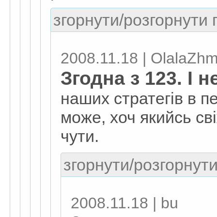
згорнути/розгорнути г
2008.11.18 | OlalaZh
Згодна з 123. І н
наших стратегів в п
може, хоч якийсь св
чути.
згорнути/розгорнути
2008.11.18 | bu