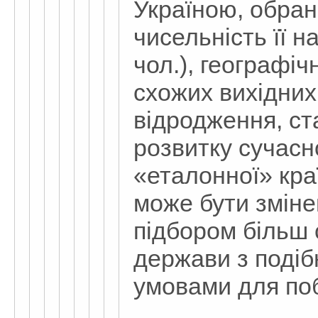
Україною, обран
чисельність її н
чол.), географі
схожих вихідних
відродження, ст
розвитку сучасн
«еталонної» краї
може бути змінен
підбором більш 
держави з поді
умовами для по