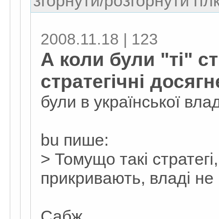
згорнути/розгорнути гіл
2008.11.18 | 123
А коли були "ті" с
стратегічні досяг
були в української вла
bu пише:
> Томущо такі стратегі,
прикривають, владі не 
Сабж.