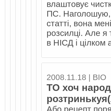
влаштовує чистки
ПС. Наголошую,
статті, вона ме
розсилці. Але я
в НІСД і цілком
2008.11.18 | BIO
ТО хоч народ
розтринькуя(
Або рецепт поря