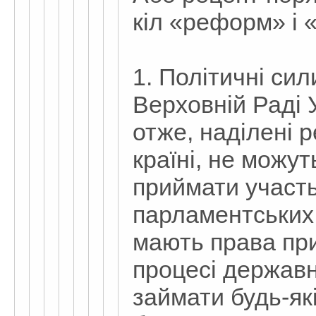
кіл «реформ» і 
1. Політичні сил
Верховній Раді 
отже, наділені 
країні, не можу
приймати участь
парламентських п
мають права пр
процесі державн
займати будь-як