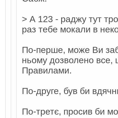
> А 123 - раджу тут тр
раз тебе мокали в нек
По-перше, може Ви заб
ньому дозволено все,
Правилами.
По-друге, був би вдячн
По-третє, просив би м