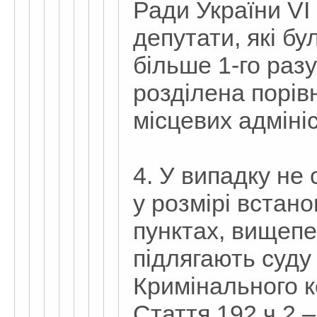
Ради України VI
депутати, які бу
більше 1-го разу
розділена порів
місцевих адмініс
4. У випадку не
у розмірі встан
пунктах, вищепе
підлягають суду
Кримінального к
Стаття 192 ч.2 