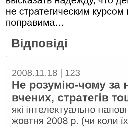
высказать надежду, что д
не стратегическим курсом 
поправима…
Відповіді
2008.11.18 | 123
Не розумію-чому за 
вчених, стратегів т
які інтелектуально напов
жовтня 2008 р. (чи коли ї