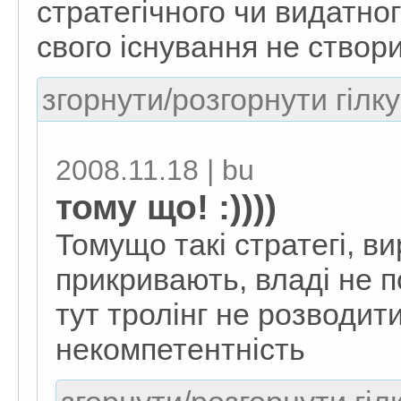
стратегічного чи видатног
свого існування не створ
згорнути/розгорнути гілку
2008.11.18 | bu
тому що! :))))
Томущо такі стратегі, ви
прикривають, владі не п
тут тролінг не розводит
некомпетентність