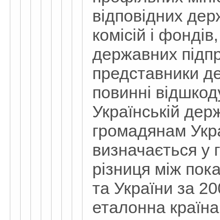
відповідних дер
комісій і фондів
державних підпр
представники д
повинні відшкод
Українській держ
громадянам Укра
визначається у 
різниця між по
та України за 20
еталонна країна