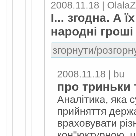
2008.11.18 | Olala
І... згодна. А ї
народні гроші
згорнути/розгорну
2008.11.18 | bu
про триньки 
Аналітика, яка 
прийняття держ
враховувати різн
кон"юктурною, ц