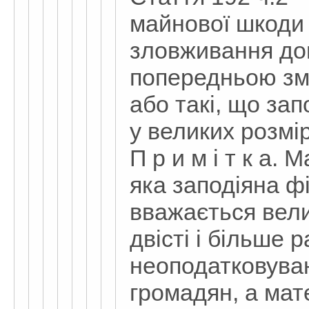
майнової шкоди
зловживання дов
попередньою зм
або такі, що за
у великих розмі
П р и м і т к а.
яка заподіяна ф
вважається вели
двісті і більше 
неоподатковуван
громадян, а мат