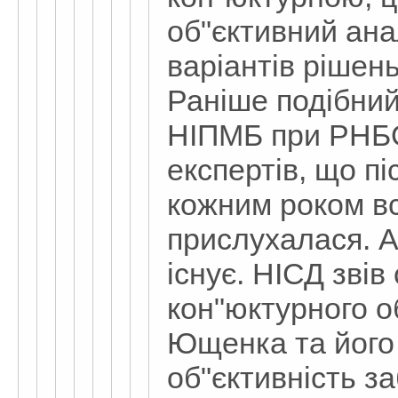
об"єктивний ана
варіантів рішень
Раніше подібний
НІПМБ при РНБО
експертів, що пі
кожним роком в
прислухалася. 
існує. НІСД звів
кон"юктурного о
Ющенка та його 
об"єктивність за