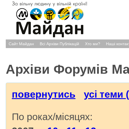
Сайт Майдан
Всі Архіви Публікацій
Хто ми?
Наші контак
Архіви Форумів М
повернутись
усі теми 
По роках/місяцях: