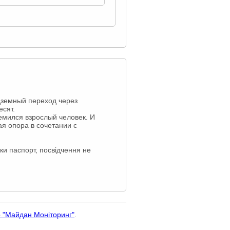
одземный переход через
есят.
емился взрослый человек. И
я опора в сочетании с
ки паспорт, посвідчення не
р "Майдан Моніторинг"
.