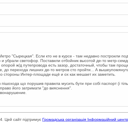
Метро "Сырецкая". Если кто не в курсе - там недавно построили п
 и убрали светофор. Поставили отбойник высотой де-то метр-семд
 опорой ж/д путепровода есть зазор, достаточный, чтобы там прощ
, до перехода лишних де-то метров сто пройти... А вышеупомянута
о стороны Интер-площади ещё и ох как мешает их заметить.
в пішохода що порушив правила мусить бути при собі паспорт (і тіль
 право його затримати "до вияснення".
авонарушение.
24. Цей сайт підтримує
Громадська організація Інформаційний цент