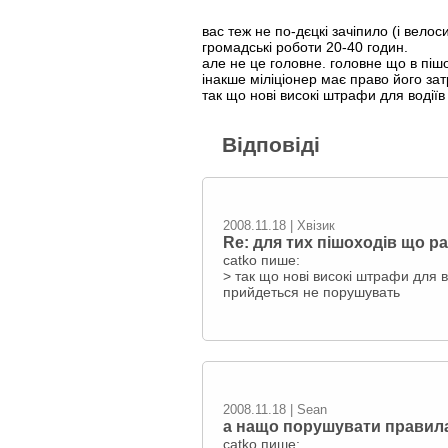
вас теж не по-дєцкі зачіпило (і вел
громадські роботи 20-40 годин.
але не це головне. головне що в піш
інакше міліціонер має право його за
так що нові високі штрафи для водіїв 
Відповіді
2008.11.18 | Хвізик
Re: для тих пішоходів що 
catko пише:
> так що нові високі штрафи для в
прийдеться не порушувать
2008.11.18 | Sean
а нащо порушувати правил
catko пише: