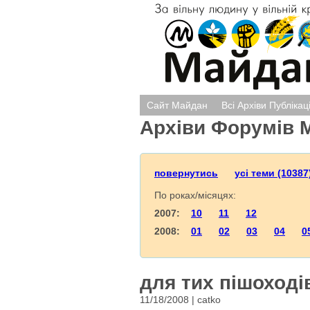
Сайт Майдан
Всі Архіви Публікац
Архіви Форумів 
повернутись
усі теми (10387
По роках/місяцях:
2007:
10
11
12
2008:
01
02
03
04
0
для тих пішоход
11/18/2008 | catko