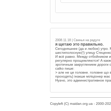
2008.11.18 | Свинья на радуге
я щетаю это правильно.
Сегодняшнее (да и любое) утро. 
шестиполосную(!) улицу Стеценко
И всё равно. Между отбойником и
регулярно прощемляются! А какже
эротичным закруглением дороги с
catko пише:
> але не це головне. головне що 
проходять) інакше міліціонер має
Нуачо, это административное пр
Copyleft (C) maidan.org.ua - 2000-20