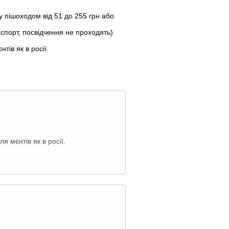
у пішоходом від 51 до 255 грн або
аспорт, посвідчення не проходять)
тів як в росії.
я мєнтів як в росії.