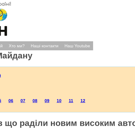
ій
Хто ми?
Наші контакти
Наш Youtube
Майдану
)
5
06
07
08
09
10
11
12
ів що раділи новим високим ав