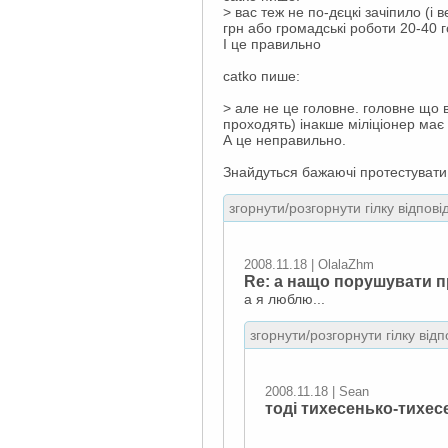
> вас теж не по-дєцкі зачіпило (
грн або громадські роботи 20-40 г
І це правильно
catko пише:
> але не це головне. головне що 
проходять) інакше міліціонер має
А це неправильно.
Знайдуться бажаючі протестувати 
згорнути/розгорнути гілку відпові
2008.11.18 | OlalaZhm
Re: а нащо порушувати 
а я люблю...
згорнути/розгорнути гілку відп
2008.11.18 | Sean
тоді тихесенько-тихесе