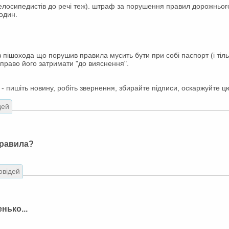
і велосипедистів до речі теж). штраф за порушення правил дорожньог
один.
в пішохода що порушив правила мусить бути при собі паспорт (і тіль
 право його затримати "до вияснення".
- пишіть новину, робіть звернення, збирайте підписи, оскаржуйте цю
дей
правила?
овідей
нько...