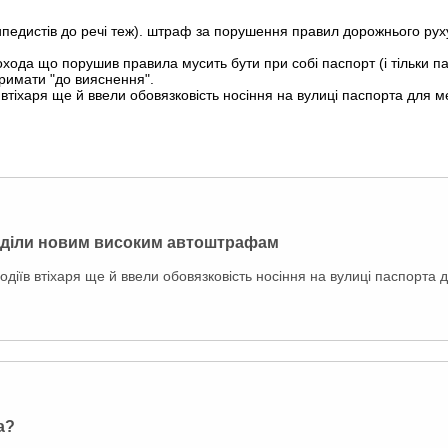
осипедистів до речі теж). штраф за порушення правил дорожнього рух
охода що порушив правила мусить бути при собі паспорт (і тільки п
тримати "до вияснення".
втіхаря ще й ввели обовязковість носіння на вулиці паспорта для мєн
раділи новим високим автоштрафам
одіїв втіхаря ще й ввели обовязковість носіння на вулиці паспорта дл
а?