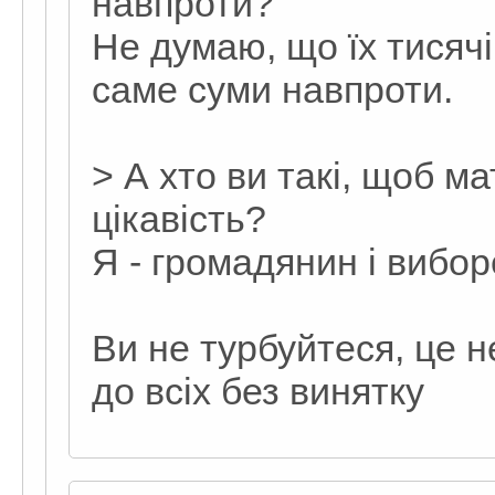
навпроти?
Не думаю, що їх тисячі
саме суми навпроти.
> А хто ви такі, щоб м
цікавість?
Я - громадянин і вибор
Ви не турбуйтеся, це н
до всіх без винятку