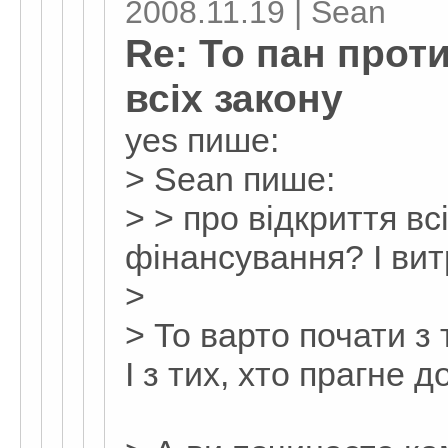
2008.11.19 | Sean
Re: То пан прот
всіх закону
yes пише:
> Sean пише:
> > про відкриття в
фінансування? І вит
>
> То варто почати з т
І з тих, хто прагне д