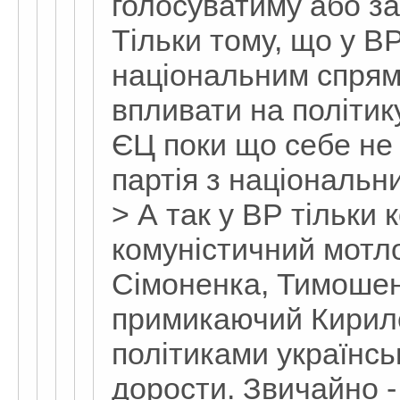
голосуватиму або за
Тільки тому, що у ВР 
національним спрям
впливати на політик
ЄЦ поки що себе не
партія з національ
> А так у ВР тільки
комуністичний мотло
Сімоненка, Тимошен
примикаючий Кирил
політиками українсь
дорости. Звичайно - 