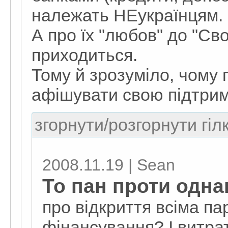
належать НЕукраїнцям.
А про їх "любов" до "Св
приходиться.
Тому й зрозуміло, чому 
афішувати свою підтрим
згорнути/розгорнути гіл
2008.11.19 | Sean
То пан проти одна
про відкриття всіма па
фінансування? І витрат