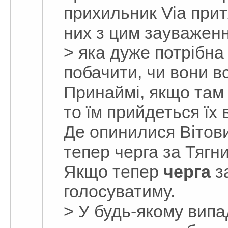
прихильник Via прит
них з цим зауваження
> яка дуже потрібна
побачити, чи вони вс
Принаймі, якщо там с
то їм прийдеться їх 
Де опинилися Вітови
тепер черга за Тягн
Якщо тепер
черга
за
голосуватиму.
> У будь-якому випа