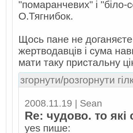
"помаранчевих" і "біло-с
О.Тягнибок.
Щось пане не доганяєте.
жертводавців і сума нав
мати таку пристальну ці
згорнути/розгорнути гіл
2008.11.19 | Sean
Re: чудово. то які
yes пише: