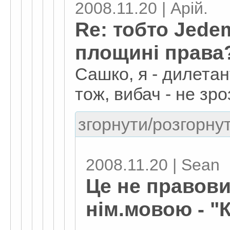
2008.11.20 | Арій.
Re: тобто Jede
площині права
Сашко, я - дилетан
тож, вибач - не зро
згорнути/розгорнут
2008.11.20 | Sean
Це не правови
нім.мовою - "