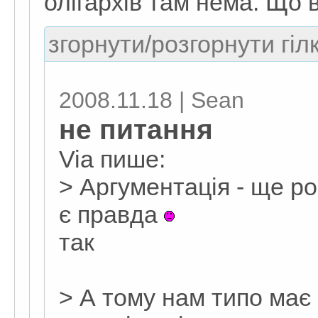
олігархів там нема. Що 
згорнути/розгорнути гіл
2008.11.18 | Sean
не питання
Via пише:
> Аргументація - ще р
є правда
так
> А тому нам типо має