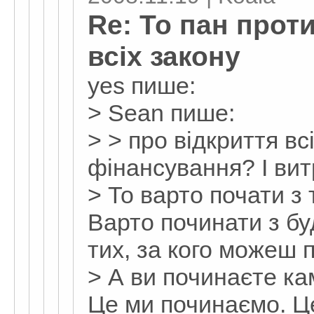
Re: То пан прот
всіх закону
yes пише:
> Sean пише:
> > про відкриття в
фінансування? І вит
> То варто почати з т
Варто починати з бу
тих, за кого можеш 
> А ви починаєте к
Це ми починаємо. Це