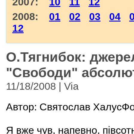
2007:
10
11
12
2008:
01
02
03
04
12
О.Тягнибок: джере
"Свободи" абсолют
11/18/2008 | Via
Автор: Святослав ХалусФо
Я вже чув, напевно, півсотн