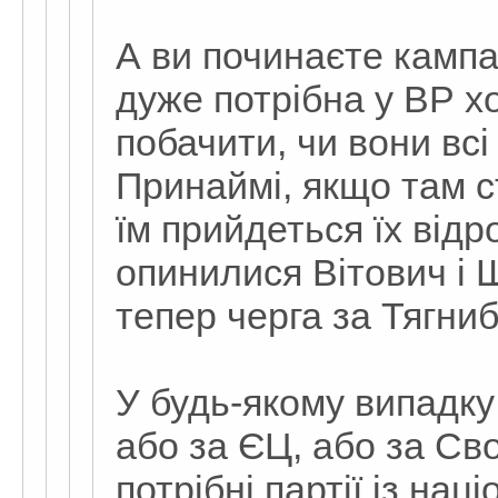
А ви починаєте кампа
дуже потрібна у ВР х
побачити, чи вони всі 
Принаймі, якщо там ст
їм прийдеться їх відр
опинилися Вітович і 
тепер черга за Тягни
У будь-якому випадку
або за ЄЦ, або за Сво
потрібні партії із на