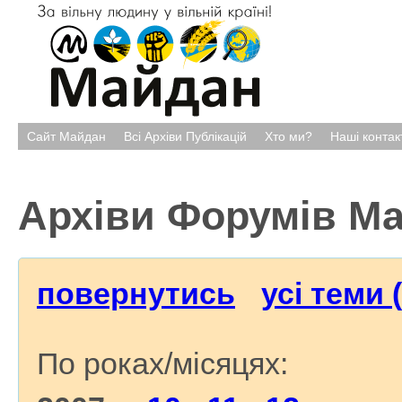
Сайт Майдан
Всі Архіви Публікацій
Хто ми?
Наші контак
Архіви Форумів М
повернутись
усі теми 
По роках/місяцях: