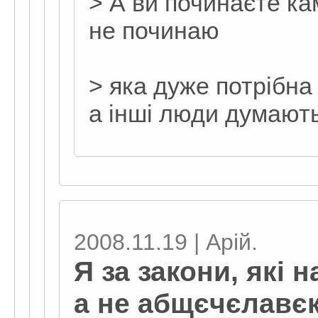
> А ви починаєте к
не починаю
> яка дуже потрібна
а інші люди думають,
2008.11.19 | Арій.
Я за закони, які 
а не абщєчєлавє