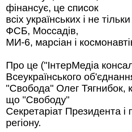
фінансує, це список
всіх українських і не тільк
ФСБ, Моссадів,
МИ-6, марсіан і космонавті
Про це ("ІнтерМедіа консал
Всеукраїнського об'єднанн
"Свобода" Олег Тягнибок, 
що "Свободу"
Секретаріат Президента і 
регіону.