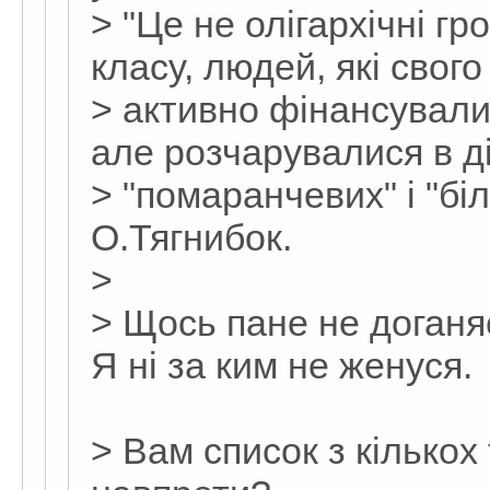
> "Це не олігархічні гр
класу, людей, які свого
> активно фінансувал
але розчарувалися в д
> "помаранчевих" і "бі
О.Тягнибок.
>
> Щось пане не доганя
Я ні за ким не женуся.
> Вам список з кількох