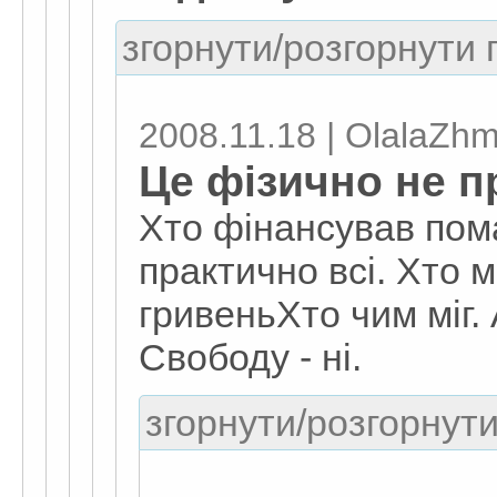
згорнути/розгорнути г
2008.11.18 | OlalaZh
Це фізично не п
Хто фінансував пом
практично всі. Хто мі
гривеньХто чим міг. 
Свободу - ні.
згорнути/розгорнути