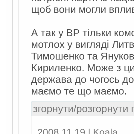
щоб вони могли вплив
А так у ВР тільки ко
мотлох у вигляді Лит
Тимошенко та Януков
Кириленко. Може з ци
держава до чогось дор
маємо те що маємо.
згорнути/розгорнути г
2008.11.19 | Koala