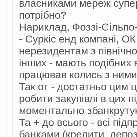
власниками мереж супер
потрібно?
Нариклад, Фоззі-Сільпо
- Суркіс енд компані, О
нерезидентам з північно-
інших - мають подібних 
працював колись з ними
Так от - достатньо цим
робити закупівлі в цих п
моментально збанкруту
Та + до всього - всі під
банками (кредити, депози