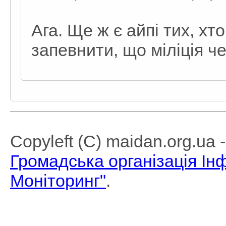
Ага. Ще ж є айпі тих, х
запевнити, що міліція ч
Copyleft (C) maidan.org.ua
Громадська організація І
Моніторинг"
.