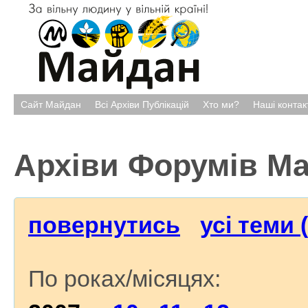
Сайт Майдан
Всі Архіви Публікацій
Хто ми?
Наші контак
Архіви Форумів М
повернутись
усі теми 
По роках/місяцях: