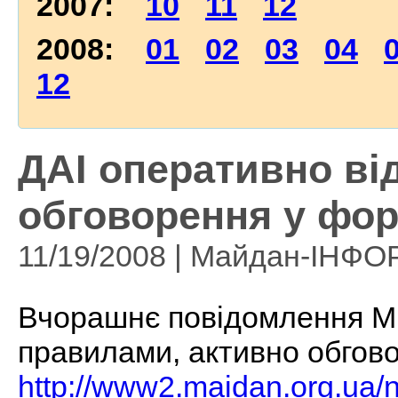
2007:
10
11
12
2008:
01
02
03
04
12
ДАІ оперативно ві
обговорення у фо
11/19/2008 | Майдан-ІНФ
Вчорашнє повідомлення МВ
правилами, активно обгов
http://www2.maidan.org.ua/