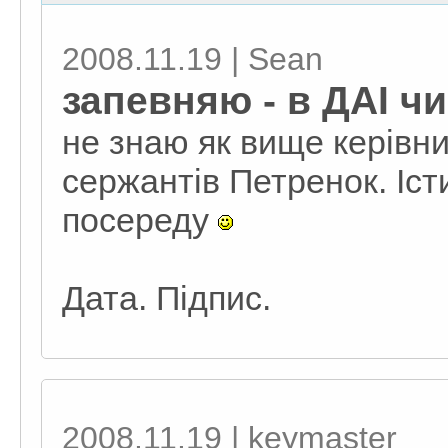
2008.11.19 | Sean
запевняю - в ДАІ ч
не знаю як вище керівн
сержантів Петренок. Іст
посереду
Дата. Підпис.
2008.11.19 | keymaster