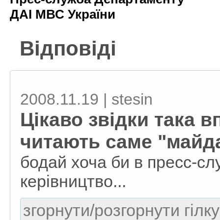
ДАІ МВС України
Відповіді
2008.11.19 | stesin
Цікаво звідки така в
читають саме "майд
бодай хоча би в пресс-слу
керівництво...
згорнути/розгорнути гілку