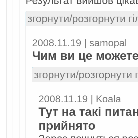
Результат вийшов цік
згорнути/розгорнути гі
2008.11.19 | samopal
Чим ви це можете
згорнути/розгорнути г
2008.11.19 | Koala
Тут на такі пита
прийнято