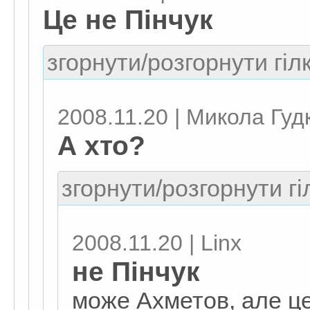
Це не Пінчук
згорнути/розгорнути гіл
2008.11.20 | Микола Гуд
А хто?
згорнути/розгорнути гі
2008.11.20 | Linx
не Пінчук
може Ахметов, але це