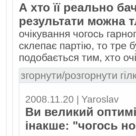
А хто її реально б
результати можна т
очікування чогось гарног
склепає партію, то тре б
подобається тим, хто оч
згорнути/розгорнути гіл
2008.11.20 | Yaroslav
Ви великий оптимі
інакше: "чогось н