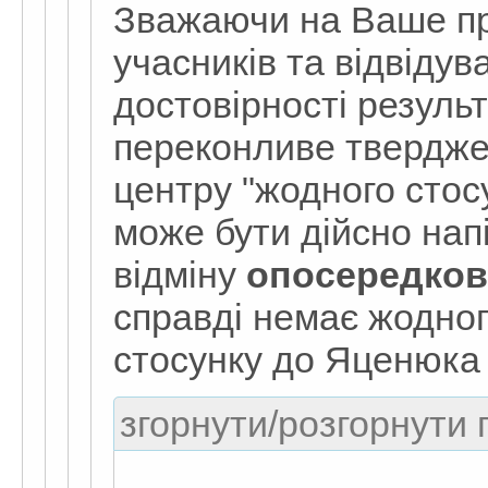
Зважаючи на Ваше пр
учасників та відвідув
достовірності резуль
переконливе твердже
центру "жодного стос
може бути дійсно нап
відміну
опосередко
справді немає жодно
стосунку до Яценюк
згорнути/розгорнути г