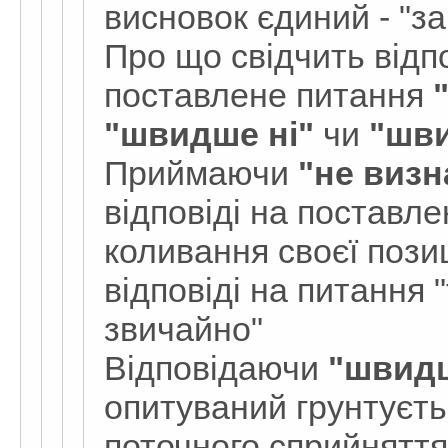
висновок єдиний - "за
Про що свідчить відп
поставлене питання
"швидше ні"
чи
"шви
Приймаючи
"не визн
відповіді на поставл
коливання своєї позиц
відповіді на питання "т
звичайно"
Відповідаючи
"швидш
опитуваний грунтуєтьс
поточного сприйняття 