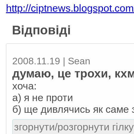
http://ciptnews.blogspot.co
Відповіді
2008.11.19 | Sean
думаю, це трохи, кх
хоча:
а) я не проти
б) ще дивлячись як саме 
згорнути/розгорнути гілку