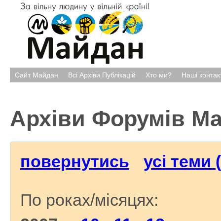
Сайт Майдан
Всі Архіви Публікацій
Хто ми?
Наші контак
Архіви Форумів М
повернутись
усі теми 
По роках/місяцях: