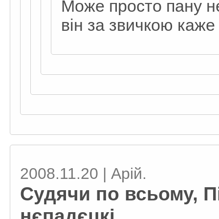
Може просто пану не
він за звичкою каже 
2008.11.20 | Арій.
Судячи по всьому, П
нєпадєцкі