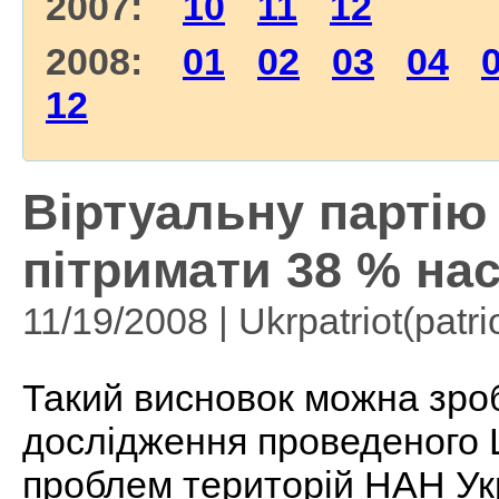
2007:
10
11
12
2008:
01
02
03
04
12
Віртуальну партію
пітримати 38 % на
11/19/2008 | Ukrpatriot(patri
Такий висновок можна зроб
дослідження проведеного 
проблем територій НАН Ук