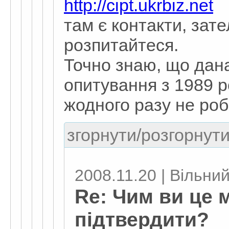
http://cipt.ukrbiz.net
там є контакти, зат
розпитайтеся.
Точно знаю, що дана
опитування з 1989 ро
жодного разу не роб
згорнути/розгорнути
2008.11.20 | Вільни
Re: Чим ви це 
підтвердити?