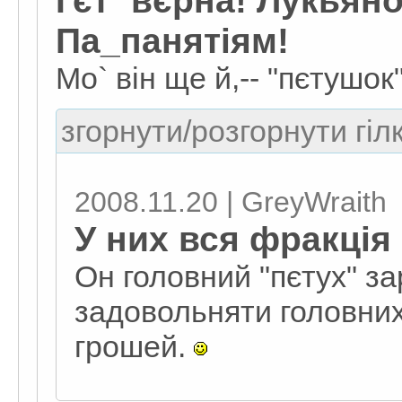
Ґєт` вєрна! Лукьяно
Па_панятіям!
Мо` він ще й,-- "пєтушок
згорнути/розгорнути гіл
2008.11.20 | GreyWraith
У них вся фракція 
Он головний "пєтух" за
задовольняти головних
грошей.