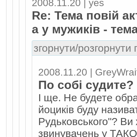
2008.11.20 | yes
Re: Тема повій ак
а у мужиків - тем
згорнути/розгорнути г
2008.11.20 | GreyWrai
По собі судите?
І ще. Не будете обр
йоциків буду назива
Рудьковського"? Ви 
звинувачень у ТАКО