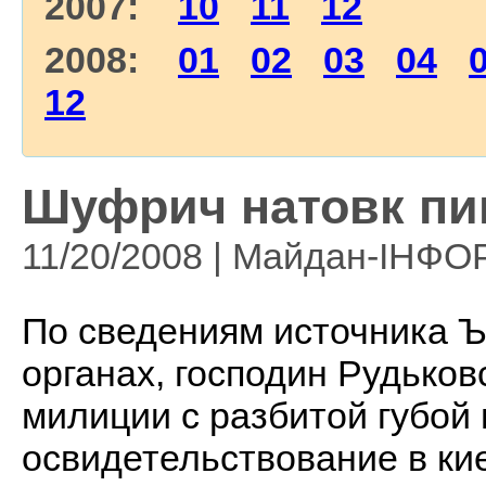
2007:
10
11
12
2008:
01
02
03
04
12
Шуфрич натовк пи
11/20/2008 | Майдан-ІНФ
По сведениям источника Ъ
органах, господин Рудьков
милиции с разбитой губой 
освидетельствование в ки