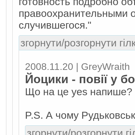
готовность подробно об
правоохранительными о
случившегося."
згорнути/розгорнути гіл
2008.11.20 | GreyWraith
Йоцики - повії у б
Що на це yes напише?
P.S. А чому Рудьковськ
згорнути/розгорнути гі