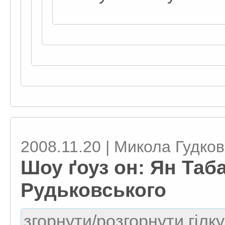
2008.11.20 | Микола Гудко
Шоу ґоуз он: Ян Таб
Рудьковського
згорнути/розгорнути гілку