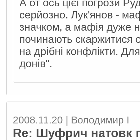
А от ось цієї погрози Р
серйозно. Лук'янов - маф
значком, а мафія дуже н
починають скаржитися од
на дрібні конфлікти. Для
донів".
2008.11.20 | Володимир I
Re: Шуфрич натовк 