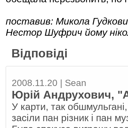
поставив: Микола Гудкови
Нестор Шуфрич йому ніко
Відповіді
2008.11.20 | Sean
Юрій Андрухович, "
У карти, так обшмульгані,
засіли пан різник і пан му