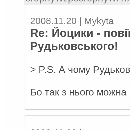
2008.11.20 | Mykyta
Re: Йоцики - пові
Рудьковського!
> P.S. А чому Рудько
Бо так з нього можна