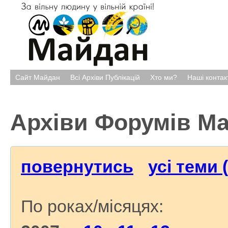
Сайт Майдан
Всі Архіви Публікацій
Хто ми?
Наші контак
Архіви Форумів М
повернутись
усі теми 
По роках/місяцях: