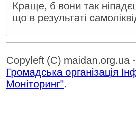
Краще, б вони так ніпадє
що в результаті самолікв
Copyleft (C) maidan.org.ua
Громадська організація І
Моніторинг"
.