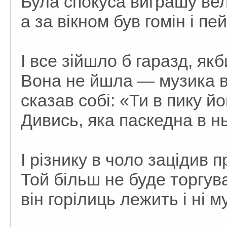
Була спокуса виграшу ве
а за вікном був гомін і пе
І все зійшло б гаразд, якб
Вона не йшла — музика в
сказав собі: «Ти в пику й
Дивись, яка паскедна в н
І різнику в чоло зацідив 
Той більш не буде торгув
він горілиць лежить і ні м