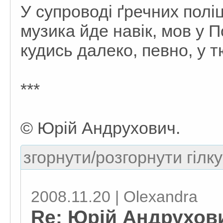
У супроводі ґречних полі
музика йде навік, мов у П
кудись далеко, певно, у т
***
© Юрій Андрухович.
згорнути/розгорнути гілку
2008.11.20 | Olexandra
Re: Юрій Андрухови