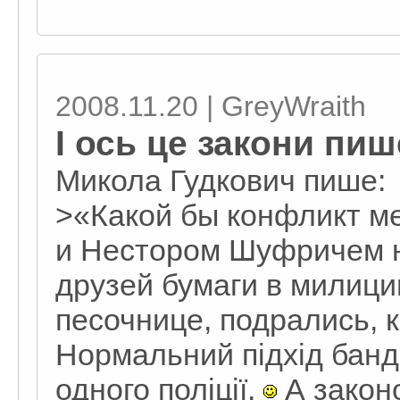
2008.11.20 | GreyWraith
І ось це закони пи
Микола Гудкович пише:
>«Какой бы конфликт м
и Нестором Шуфричем н
друзей бумаги в милицию
песочнице, подрались, 
Нормальний підхід банд
одного поліції.
А закон