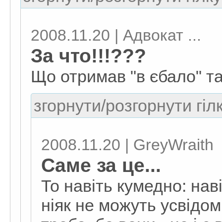
2008.11.20 | Адвокат ...
За что!!!???
Що отримав "в єбало" та 
згорнути/розгорнути гіл
2008.11.20 | GreyWraith
Саме за це...
То навіть кумедно: на
ніяк не можуть усвідом