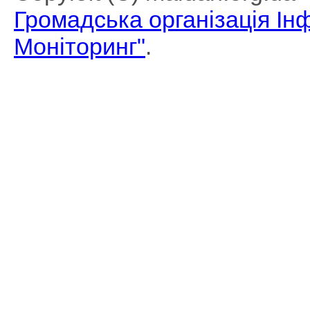
Громадська організація І
Моніторинг"
.