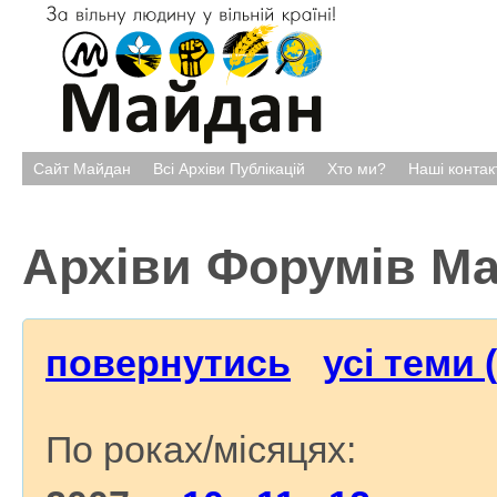
Сайт Майдан
Всі Архіви Публікацій
Хто ми?
Наші контак
Архіви Форумів М
повернутись
усі теми 
По роках/місяцях: