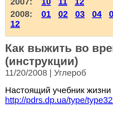
2007:
10
11
12
2008:
01
02
03
04
12
Как выжить во вре
(инструкции)
11/20/2008 | Углероб
Настоящий учебник жизни
http://pdrs.dp.ua/type/type32