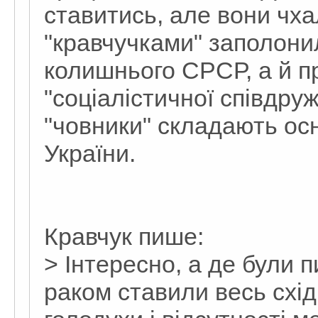
ставитись, але вони чхал
"кравчучками" заполони
колишнього СРСР, а й п
"соціалістичної співдруж
"човники" складають ос
України.
Кравчук пише:
> Інтересно, а де були п
раком ставили весь схі