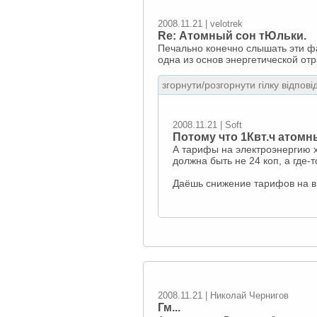
2008.11.21 | velotrek
Re: Атомный сон тЮльки.
Печально конечно слышать эти фа
одна из основ энергетической от
згорнути/розгорнути гілку відпові
2008.11.21 | Soft
Потому что 1Квт.ч атомны
А тарифы на электроэнергию х
должна быть не 24 коп, а где-т
Даёшь снижение тарифов на вр
2008.11.21 | Николай Чернигов
Гм...