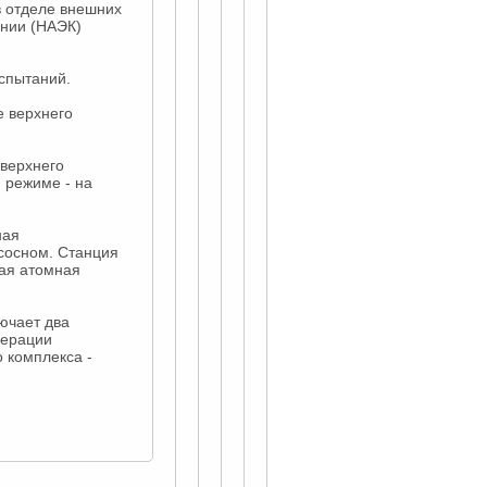
в отделе внешних
нии (НАЭК)
спытаний.
е верхнего
 верхнего
 режиме - на
ная
сосном. Станция
кая атомная
ючает два
нерации
о комплекса -