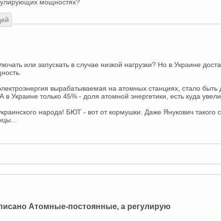
егулирующих мощностях?
дей
лючать или запускать в случае низкой нагрузки? Но в Украине дос
ность.
электроэнергия вырабатываемая на атомных станциях, стало быть
 А в Украине только 45% - доля атомной энергетики, есть куда увели
украинского народа! БЮТ - вот от кормушки. Даже Янукович такого 
цы...
аписано Атомные-постоянные, а регулирую