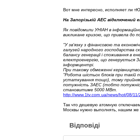
Вот мне интересно, исполняет ли тЮ
На Запорізькій АЕС відключений 
Як повідомили УНІАН в інформаційно
викликане кризою, що привела до п
"У зв'язку з фінансовою та економі
галузей народного господарства ск
балансу генерації і споживання в е
електроенергію, що генерується З
інформцентрі.
При такому обмеженні керівництвом
"Робота шістьох блоків при такій 
устаткування тощо), тому прийнято
потужність ЗАЕС (тобто потужніст
становитиме 5000 МВт.
http://www.1tv.com.ua/news/hot/08/11/
Так что дешевую атомную отключаем,
Москвы нужно выполнять, нашим же б
Відповіді