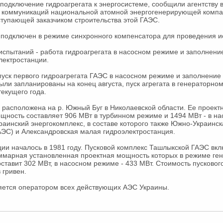
подключение гидроагрегата к энергосистеме, сообщили агентству 
коммуникаций национальной атомной энергогенерирующей компа
ступающей заказчиком строительства этой ГАЭС.
 подключен в режиме синхронного компенсатора для проведения и
спытаний - работа гидроагрегата в насосном режиме и заполнени
лектростанции.
пуск первого гидроагрегата ГАЭС в насосном режиме и заполнение
ли запланированы на конец августа, пуск агрегата в генераторном
текущего года.
расположена на р. Южный Буг в Николаевской области. Ее проект
щность составляет 906 МВт в турбинном режиме и 1494 МВт - в на
раинский энергокомплекс, в составе которого также Южно-Украинс
АЭС) и Александровская малая гидроэлектростанция.
ии началось в 1981 году. Пусковой комплекс Ташлыкской ГАЭС вкл
уммарная установленная проектная мощность которых в режиме ге
ставит 302 МВт, в насосном режиме - 433 МВт. Стоимость пусковог
 гривен.
яется оператором всех действующих АЭС Украины.