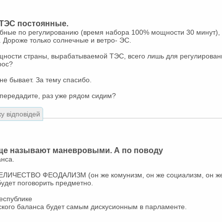
 ТЭС постоянные.
бные по регулированию (время набора 100% мощности 30 минут), 
. Дороже только солнечные и ветро- ЭС.
ности страны, вырабатываемой ТЭС, всего лишь для регулирован
рос?
не бывает. За тему спасибо.
передадите, раз уже рядом сидим?
ку відповідей
е называют маневровыми. А по поводу
анса.
ЕЛИЧЕСТВО ФЕОДАЛИЗМ (он же комунизм, он же социализм, он же
будет поговорить предметно.
еспублике
ского баланса будет самым дискусионным в парламенте.