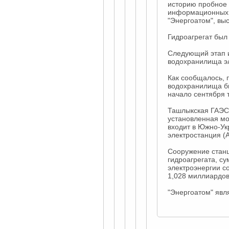
историю пробное 
информационных 
"Энергоатом", вы
Гидроагрегат был
Следующий этап и
водохранилища э
Как сообщалось, 
водохранилища бы
начало сентября 
Ташлыкская ГАЭС 
установленная мо
входит в Южно-Ук
электростанция (
Сооружение станц
гидроагрегата, с
электроэнергии со
1,028 миллиардов
"Энергоатом" явл