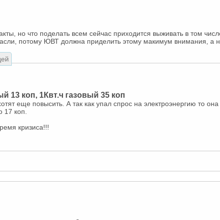
кты, но что поделать всем сейчас приходится выживать в том числе
расли, потому ЮВТ должна приделить этому макимум внимания, а н
дей
й 13 коп, 1Квт.ч газовый 35 коп
отят еще повысить. А так как упал спрос на электроэнергию то она
о 17 коп.
емя кризиса!!!