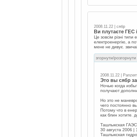
2008.11.22 | сябр
Ви плутаєте ГЕС 
Це зовсім різні типи
електроенергію, а по
мене не дивує. звич
згорнути/розгорнути 
2008.11.22 | Panzern
Это вы сябр з
Ночью когда избы
получают дополн
Но это не маневро
чего постоянно вы
Потому что в ене
как блин хотите. 
Ташлыкская ГАЭС 
30 августа 2006 | 
Ташлыкская гидро