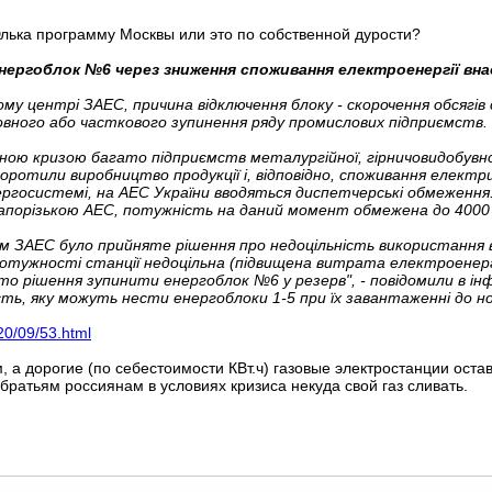
лька программу Москвы или это по собственной дурости?
енергоблок №6 через зниження споживання електроенергії вна
му центрі ЗАЕС, причина відключення блоку - скорочення обсягів
овного або часткового зупинення ряду промислових підприємств.
чною кризою багато підприємств металургійної, гірничовидобувної
оротили виробництво продукції і, відповідно, споживання електр
нергосистемі, на АЕС України вводяться диспетчерські обмеження
апорізькою АЕС, потужність на даний момент обмежена до 4000 
 ЗАЕС було прийняте рішення про недоцільність використання вс
потужності станції недоцільна (підвищена витрата електроенерг
 рішення зупинити енергоблок №6 у резерв", - повідомили в ін
ь, яку можуть нести енергоблоки 1-5 при їх завантаженні до н
20/09/53.html
 а дорогие (по себестоимости КВт.ч) газовые электростанции оста
ратьям россиянам в условиях кризиса некуда свой газ сливать.