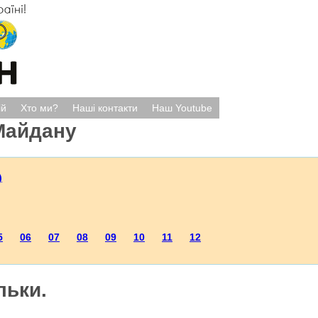
ій
Хто ми?
Наші контакти
Наш Youtube
Майдану
)
5
06
07
08
09
10
11
12
льки.