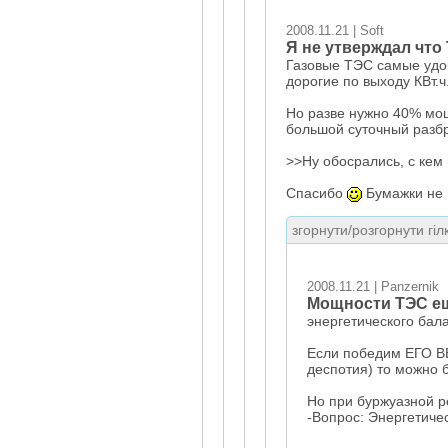
2008.11.21 | Soft
Я не утверждал что
Газовые ТЭС самые удо
дорогие по выходу КВт.ч
Но разве нужно 40% мощ
большой суточный разб
>>Ну обосрались, с кем 
Спасибо
Бумажки не 
згорнути/розгорнути гіл
2008.11.21 | Panzernik
Мощности ТЭС ещ
энергетического бал
Если победим ЕГО В
деспотия) то можно 
Но при буржуазной р
-Вопрос: Энергетиче