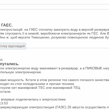
і ГАЕС.
 електростанцій. на ГАЕС спочатку закачують воду в верхній резерву
тім спускають її в нижній, виробляючи електроенергію як ГЕС. Але 
айно ж. щоб вкусити Тимошенко, розумово повноцінною людиною бу
гілку відповідей
ik
апутались.
ток электроэнергии воду закачивают в резервуар, а в ПИКОВЫЕ нагр
ительную электроенергию.
вая мощность. Кстати в этом регионе ток самого поганого качества
ходят из стоя холодильники и прочая техника.
ргоузле нет маневровой ТЕС или маневровой ТЕЦ
достали.
впервые подключилась к энергосистеме
13:53
аккумулирующая электростанция (ГАЭС) 26 августа осуществила п