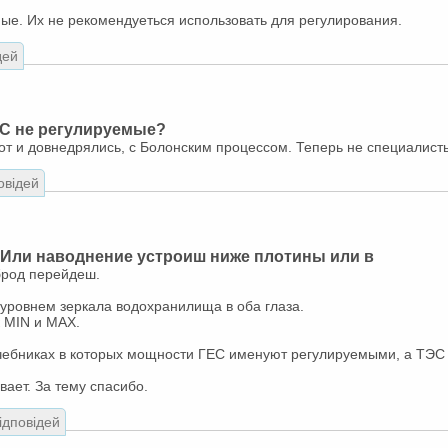
ные. Их не рекомендуеться использовать для регулирования.
дей
ГЭС не регулируемые?
от и довнедрялись, с Болонским процессом. Теперь не специалисты
овідей
 Или наводнение устроиш ниже плотины или в
брод перейдеш.
 уровнем зеркала водохранилища в оба глаза.
к MIN и MAX.
учебниках в которых мощности ГЕС именуют регулируемыми, а ТЭС
вает. За тему спасибо.
відповідей