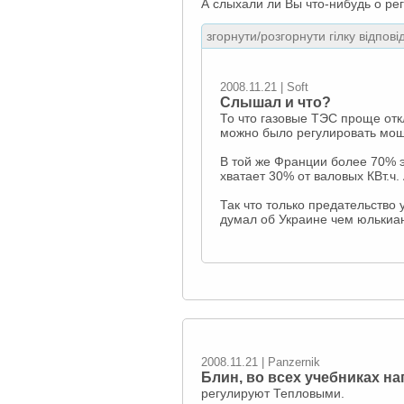
А слыхали ли Вы что-нибудь о р
згорнути/розгорнути гілку відпові
2008.11.21 | Soft
Слышал и что?
То что газовые ТЭС проще отк
можно было регулировать мощ
В той же Франции более 70% 
хватает 30% от валовых КВт.ч.
Так что только предательство 
думал об Украине чем юлькиан
2008.11.21 | Panzernik
Блин, во всех учебниках н
регулируют Тепловыми.