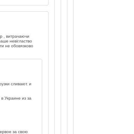
ар , витрачаючи
Ваше невігластво
ти не обовязково
узки сливают. и
 в Украине из за
ервое за свою