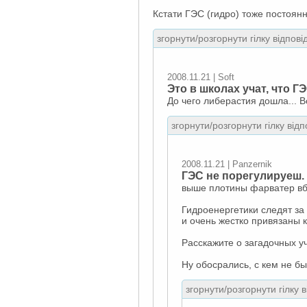
Кстати ГЭС (гидро) тоже постоян
згорнути/розгорнути гілку відпові
2008.11.21 | Soft
Это в школах учат, что 
До чего либерастия дошла... В
згорнути/розгорнути гілку відп
2008.11.21 | Panzernik
ГЭС не порегулируеш.
выше плотины фарватер в
Гидроенергетики следят за
и очень жестко привязаны 
Расскажите о загадочных 
Ну обосрались, с кем не бы
згорнути/розгорнути гілку 