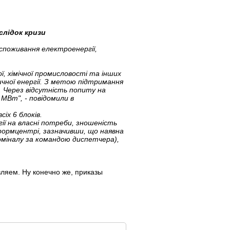
слідок кризи
 споживання електроенергії,
, хімічної промисловості та інших
ичної енергії. З метою підтримання
. Через відсутність попиту на
МВт", - повідомили в
іх 6 блоків.
ії на власні потреби, зношеність
формцентрі, зазначивши, що наявна
оміналу за командою диспетчера),
вляем. Ну конечно же, приказы