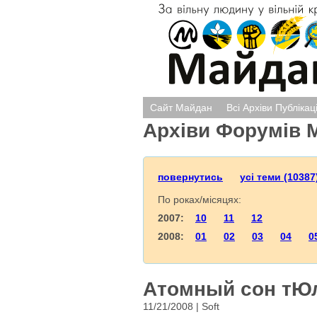
Сайт Майдан
Всі Архіви Публікац
Архіви Форумів 
повернутись
усі теми (10387
По роках/місяцях:
2007:
10
11
12
2008:
01
02
03
04
0
Атомный сон тЮ
11/21/2008 | Soft