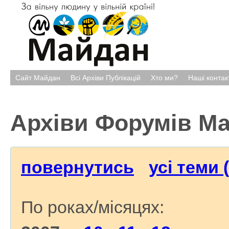
Сайт Майдан
Всі Архіви Публікацій
Хто ми?
Наші контак
Архіви Форумів М
повернутись
усі теми 
По роках/місяцях: