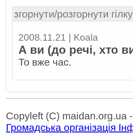
згорнути/розгорнути гілку
2008.11.21 | Koala
А ви (до речі, хто 
То вже час.
Copyleft (C) maidan.org.ua
Громадська організація І