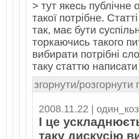
> тут якесь публічне
такої потрібне. Статті
так, має бути суспіль
торкаючись такого пи
вибирати потрібні сло
таку статтю написати
згорнути/розгорнути г
2008.11.22 | один_ко
І це ускладнюєт
таку дискусію в