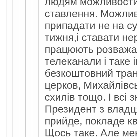
людям можливости
ставлення. Можлив
припадати не на су
тижня,і ставати не
працюють розважал
телеканали і таке 
безкоштовний тран
церков, Михайлівсь
схилів тощо. І всі 
Президент з владц
прийде, покладе кві
Щось таке. Але ме