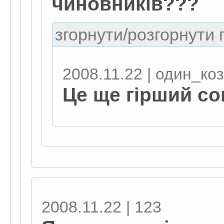
чиновників???
згорнути/розгорнути г
2008.11.22 | один_ко
Це ще гірший со
2008.11.22 | 123