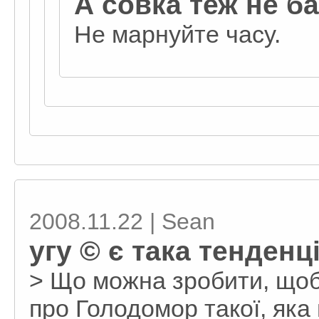
А совка теж не б
Не марнуйте часу.
2008.11.22 | Sean
угу © є така тенденц
> Що можна зробити, щоб 
про Голодомор такої, яка