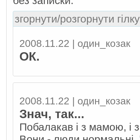
без записки.
згорнути/розгорнути гілку
2008.11.22 | один_козак
ОК.
2008.11.22 | один_козак
Знач, так...
Побалакав і з мамою, і 
Вони - люди нормальні, 