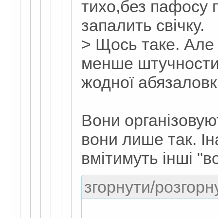
тихо,без пафосу п
запалить свічку.
> Щось таке. Але
менше штучности 
жодної абязаловк
Вони організовуют
вони лише так. І
вмітимуть інші "в
згорнути/розгорну