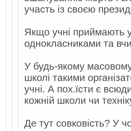
участь із своєю прези
Якщо учні приймають уч
однокласниками та вч
У будь-якому масовому 
школі такими організат
учні. А пох.їсти є всюди
кожній школи чи технік
Де тут совковість? У ч