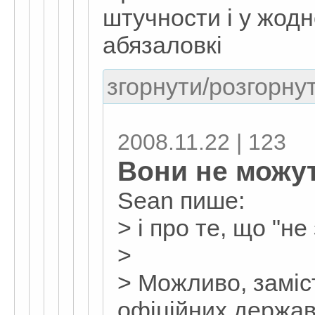
штучности і у жодн
абязаловкі
згорнути/розгорнут
2008.11.22 | 123
Вони не можут
Sean пише:
> і про те, що "не
>
> Можливо, заміс
офіційних держав