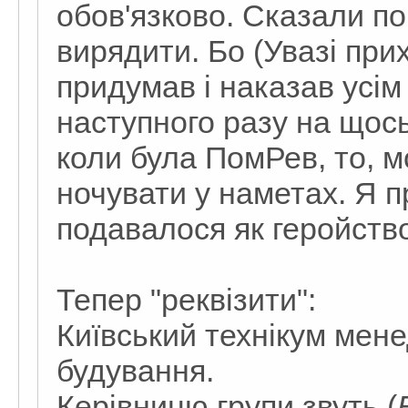
обов'язково. Сказали по
вирядити. Бо (Увазі пр
придумав і наказав усім 
наступного разу на щось 
коли була ПомРев, то, м
ночувати у наметах. Я п
подавалося як геройство
Тепер "реквізити":
Київський технікум мен
будування.
Керівницю групи звуть (