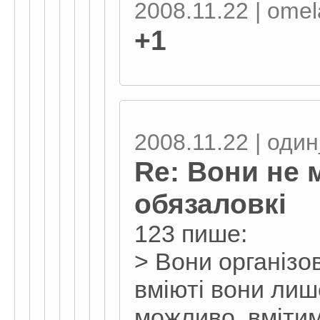
2008.11.22 | omel
+1
2008.11.22 | оди
Re: Вони не 
обязаловкі
123 пише:
> Вони організо
вміюті вони лише
можливо, вмітим