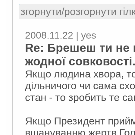
згорнути/розгорнути гіл
2008.11.22 | yes
Re: Брешеш ти не к
жодної совковості
Якщо людина хвора, то 
дільничого чи сама сх
стан - то зробить те са
Якщо Президент прийма
вшануванню жертв Гол