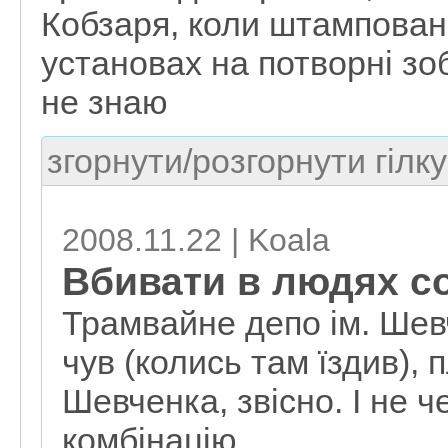
Кобзаря, коли штампован
установах на потворні з
не знаю
згорнути/розгорнути гілку
2008.11.22 | Koala
Вбивати в людях со
Трамвайне депо ім. Шевч
чув (колись там їздив), 
Шевченка, звісно. І не ч
комбінацію.