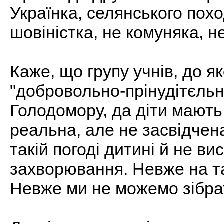
Українка, селянського пох
шовіністка, не комуняка, не
Каже, що групу учнів, до як
"добровольно-прінудітєльн
Голодомору, да діти мають 
реальна, але не засвідчена
такій погоді дитині й не в
захворювання. Невже на та
Невже ми не можемо зібра