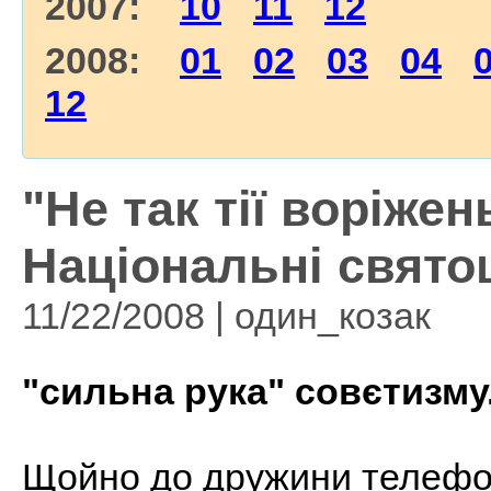
2007:
10
11
12
2008:
01
02
03
04
12
"Не так тії воріжен
Національні святощ
11/22/2008 | один_козак
"сильна рука" совєтизму
Щойно до дружини телефо