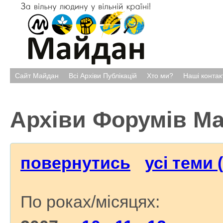
Сайт Майдан
Всі Архіви Публікацій
Хто ми?
Наші контак
Архіви Форумів М
повернутись
усі теми 
По роках/місяцях: