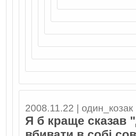
2008.11.22 | один_козак
Я б краще сказав
вбивати в собі сов