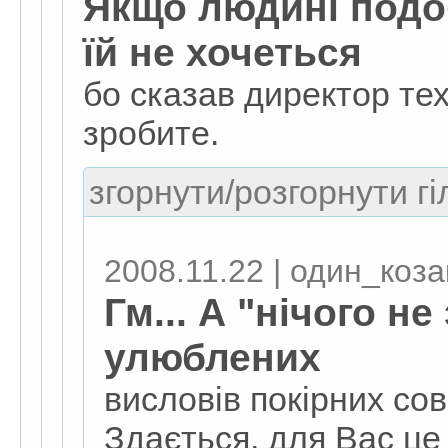
Якщо людині подоб
їй не хочеться
бо сказав директор тех
зробите.
згорнути/розгорнути гі
2008.11.22 | один_коза
Гм... А "нічого не
улюблених
висловів покірних совє
Здається, для Вас це