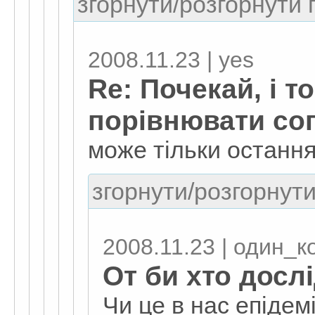
згорнути/розгорнути г
2008.11.23 | yes
Re: Почекай, і т
порівнювати соп
може тільки остання
згорнути/розгорнути
2008.11.23 | один_к
От би хто дослі
Чи це в нас епідем