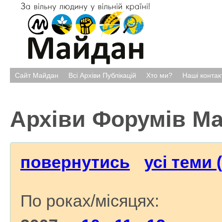
Сайт Майдан
Всі Архіви Публікацій
Хто ми?
Наші контак
Архіви Форумів М
повернутись
усі теми 
По роках/місяцях: