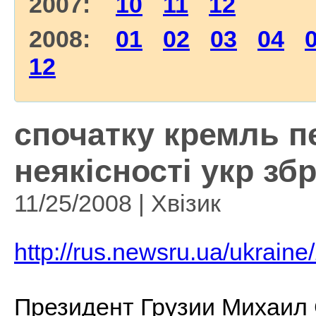
2007:
10
11
12
2008:
01
02
03
04
12
спочатку кремль п
неякісності укр збро
11/25/2008 | Хвізик
http://rus.newsru.ua/ukrain
Президент Грузии Михаил