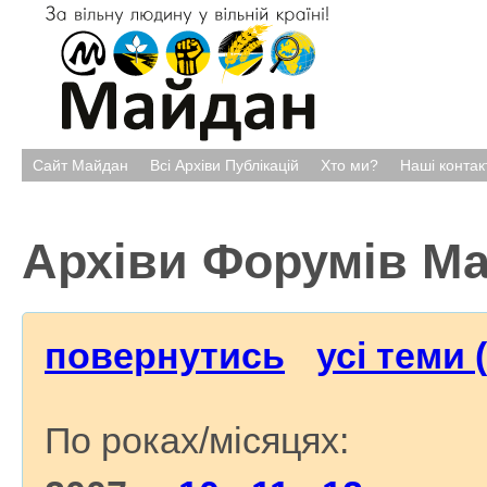
Сайт Майдан
Всі Архіви Публікацій
Хто ми?
Наші контак
Архіви Форумів М
повернутись
усі теми 
По роках/місяцях: