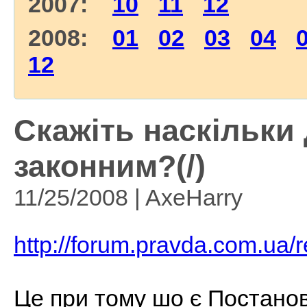
2007:
10
11
12
2008:
01
02
03
04
12
Скажіть наскільки
законним?(/)
11/25/2008 | AxeHarry
http://forum.pravda.com.ua
Це при тому шо є Постано