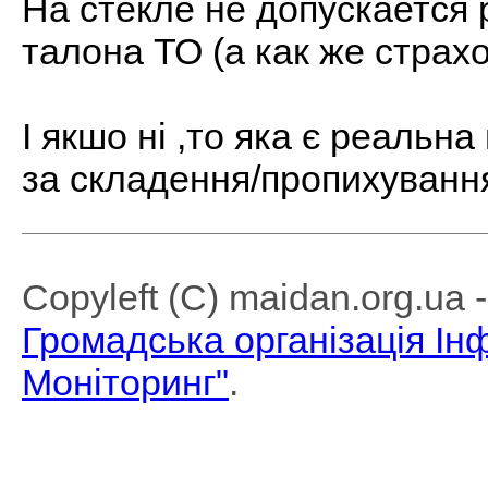
На стекле не допускается 
талона ТО (а как же страхо
І якшо ні ,то яка є реальна
за складення/пропихуванн
Copyleft (C) maidan.org.ua
Громадська організація І
Моніторинг"
.