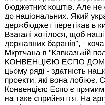
бюджетних коштів. Але не 
до національних. Який укр
держбюджет перетікав в ки
Взагалі хотілося, щоб наші
державних баранів", - хоча 
Мкртчана в "Кавказькій по
КОНВЕНЦІЄЮ ЕСПО ДОМОВ
цьому ряді - здатність наш
проекти, які вона лобіює. 
Конвенцією Еспо є прямим 
на таке сприйняття. На ар