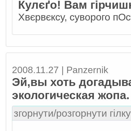
Кулєґо! Вам гірчишн
Хвєрвєксу, суворого пО
2008.11.27 | Panzernik
Эй,вы хоть догадыв
экологическая жопа.
згорнути/розгорнути гілку