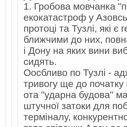
1. Гробова мовчанка "п
екокатастроф у Азовсь
протоці та Тузлі, які є
ближчими до них, повна
і Дону на яких вини ви
сидять.
Оосбливо по Тузлі - ад
тривогу ще до початку 
ота "ударна будова" м
штучної затоки для по
терміналу, конкурентно