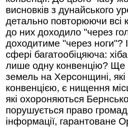
висновків з дунайського у
детально повторюючи всі к
до них доходило "через гол
доходитиме "через ноги"? 
сфері багатообіцяюча: хіб
лише одну конвенцію? Ще 
земель на Херсонщині, як
конвенцією, є нищення міс
які охороняються Бернською
порушується право громадя
інформації, гарантоване Ор