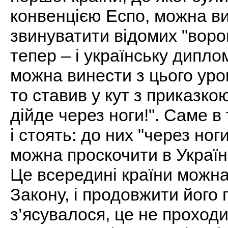
конвенцією Еспо, можна вис
звинуватити відомих "ворогі
тепер – і українську дипло
можна винести з цього уро
то ставив у кут з приказко
дійде через ноги!". Саме в
і стоять: до них "через ног
можна проскочити в Україні
Це всередині країни можн
Закону, і продовжити його
з’ясувалося, це не проходи