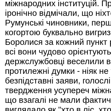
міжнародних інституцій. Пр
іронічно відмічали, що ніх
Румунські чиновники, перш
когортою буквально вигриз
Боролися за кожний пункт 
всі вони чудово орієнтуют
держслужбовці веселили в
протилежні думки - ніяк не
безпідставні заяви, голосл
твердження усупереч міжна
що взагалі не мали фактич
виглядало як "хто в ліс, х