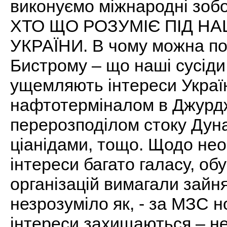
виконуємо міжнародні зобов
ХТО ЩО РОЗУМІЄ ПІД Н
УКРАЇНИ. В чому можна по
Бистрому – що наші сусіди
ущемляють інтереси Украї
нафтотерміналом в Джурд
перерозподілом стоку Дун
ціанідами, тощо. Щодо нео
інтереси багато галасу, обу
організацій вимагали зайн
незрозуміло як, - за МЗС н
інтереси захищаються – не