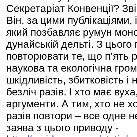
Секретаріат Конвенції? Зві
Він, за цими публікаціями, 
який позбавляє румун моно
дунайській дельті. З цього
повторювати те, що п’ять 
наукова та екологічна гром
шкідливість, збитковість і
безліч разів. І хто має вух
аргументи. А тим, хто не х
разів повтори – все одне н
заява з цього приводу -