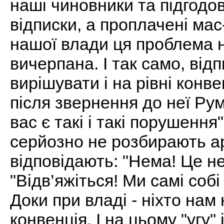
наші чиновники та підгодо
відписки, а проплачені ма
нашої влади ця проблема н
вичерпана. І так само, ві
вирішувати і на рівні конв
після звернення до неї Рум
вас є такі і такі порушення"
серйозно не розбирають а
відповідають: "Нема! Це не
"Відв’яжіться! Ми самі соб
Доки при владі - ніхто нам н
конвенція. І на цьому "угу"