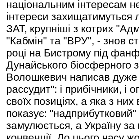
національним інтересам не
інтереси захищатимуться л
ЗАТ, крупніші з котрих "Ад
"Кабмін" та "ВРУ", - знов 
році на Бистрому під фанф
Дунайського біосферного 
Волошкевич написав дуже 
рассудит": і прибічники, і
своїх позиціях, а яка з них 
показує: "надприбутковий"
замулюється, а Україну за
конвенції. До цього часу ж