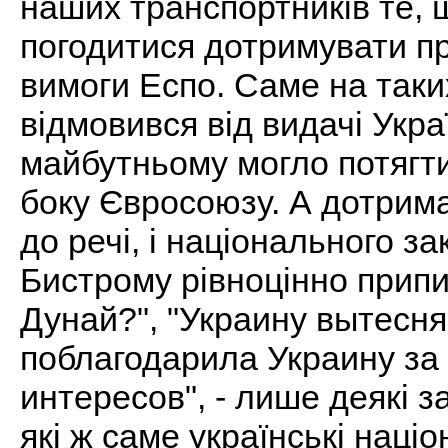
наших транспортників те, 
погодитися дотримувати пр
вимоги Еспо. Саме на таки
відмовився від видачі Укра
майбутньому могло потягти 
боку Євросоюзу. А дотриман
до речі, і національного з
Бистрому рівноцінно прип
Дунай?", "Украину вытесня
поблагодарила Украину за
интересов", - лише деякі за
які ж саме українські наці