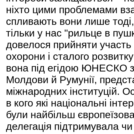
ніхто цими проблемами вза
спливають вони лише тоді,
тільки у нас "рильце в пуш
довелося прийняти участь 
охорони і сталого розвитк
вона під егідою ЮНЕСКО за
Молдови й Румунії, предст
міжнародних інституцій. Ос
в кого які національні інт
були найбільш європеїзов
делегація підтримувала чи