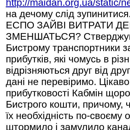
http://maidan.org.ua/static
на дечому слід зупинити
ЕСПО ЗАЙВІ ВИТРАТИ Д
ЗМЕНШАТЬСЯ? Стверджуюч
Бистрому транспортники 
прибутків, які чомусь в рі
відрізняються друг від дру
дані не перевіримо. Цікаво
прибутковості Кабмін щоро
Бистрого кошти, причому, 
їх необхідність по-своєму 
штормило і замулило канал,