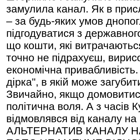
замулила канал. Як в прислі
– за будь-яких умов днопо
підгодуватися з державног
що кошти, які витрачаютьс
точно не підрахуєш, вирисо
економічна привабливість.
дірка", в якій може загубит
Звичайно, якщо домовитися 
політична воля. А з часів 
відмовлявся від каналу на
АЛЬТЕРНАТИВ КАНАЛУ Н