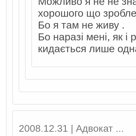
Можливо я не не зна
хорошого що зроблен
Бо я там не живу .
Бо наразі мені, як і 
кидається лише одна
2008.12.31 | Адвокат ...