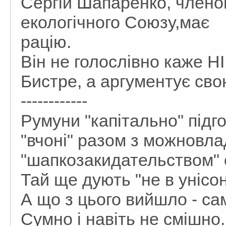
Сергій Шапаренко, члено
екологічного Союзу,має
рацію.
Він не голослівно каже Н
Бистре, а аргументує сво
------------
Румуни "капітально" підг
"вчоні" разом з можновл
"шапкозакидательством" о
Тай ще дують "не в унісон
А що з цього вийшло - сам
Сумно і навіть не смішно.