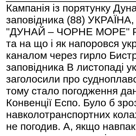
Кампанія із порятунку Дун
заповідника (88) УКРАЇ
"ДУНАЙ – ЧОРНЕ МОРЕ" Ро
та на що і як напоровся ук
каналом через гирло Бист
заповідника В листопаді ук
заголосили про судноплав
тому стало погодження да
Конвенції Еспо. Було б зр
навколотранспортних колах
не погодив. А, якщо навпа