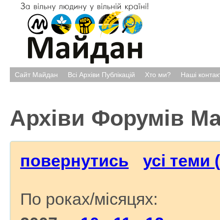
Сайт Майдан
Всі Архіви Публікацій
Хто ми?
Наші контак
Архіви Форумів М
повернутись
усі теми 
По роках/місяцях: