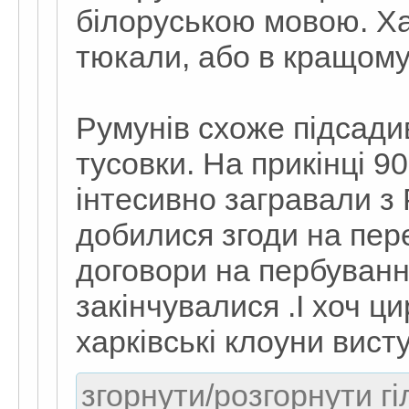
білоруською мовою. Хар
тюкали, або в кращому
Румунів схоже підсадив
тусовки. На прикінці 9
інтесивно загравали з 
добилися згоди на пере
договори на пербуванні
закінчувалися .І хоч ци
харківські клоуни вист
згорнути/розгорнути гі