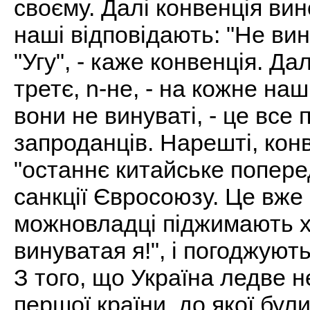
своєму. Далі конвенція ви
наші відповідають: "Не вин
"Угу", - каже конвенція. Д
третє, n-не, - на кожне наш
вони не винуваті, - це все 
запроданців. Нарешті, кон
"останнє китайське попере
санкції Євросоюзу. Це вже 
можновладці піджимають х
винуватая я!", і погоджуют
З того, що Україна ледве 
першої країни, до якої були