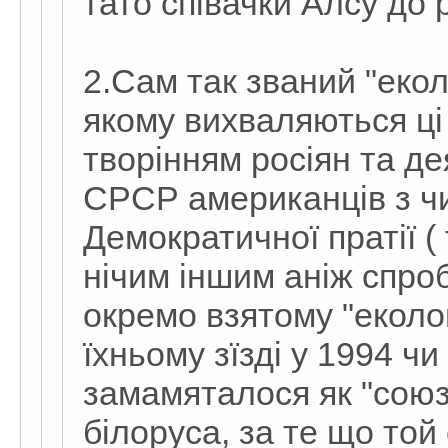
тато співачки Алсу до 
2.Сам так званий "еко
якому вихваляються ці
творінням росіян та д
СРСР американців з ч
Демократичної пратії ( 
нічим іншим аніж спро
окремо взятому "еколог
їхньому зїзді у 1994 чи
замамяталося як "союз
білоруса, за те що той