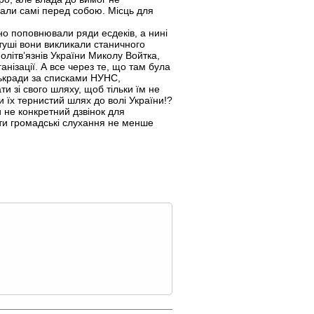
вали самі перед собою. Місць для
вно поповнювали ряди есдеків, а нині
туші вони викликали станичного
олітв’язнів України Миколу Войтка,
нізації. А все через те, що там була
ськради за списками НУНС,
ти зі свого шляху, щоб тільки їм не
 їх тернистий шлях до волі України!?
и не конкретний дзвінок для
ити громадські слухання не менше