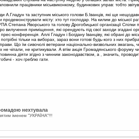
заповнили працівники міськвиконкому, будинкових управ: тобто звіту
ди А.Гладун та заступник міського голови Б.Іванців, які ще нещода
 продемонструвати місту: хто тут господар. На килим до міської ра
ПА Степана Яворського та голову Дрогобицької організації Спілки п
о вилучення приміщення, які орендують під свої заходи згадані орга
ес-конференція. Аллі Гладун і Богдану Іванціву, які обрані до мі
отрібні тільки на виборах, зараз вони готові будь-кого з них прибра
прави. Що їм сивочолі ветерани національно-визвольних змагань, чи
їх не чіпали, не критикували. А втім акція Громадянського форуму ч
повинна діяти згідно з чинним законодавством, а , значить, провод
обичі - хоч греблю гати.
громадою нехтувала
вятим іменем "УКРАЇНА"!!!