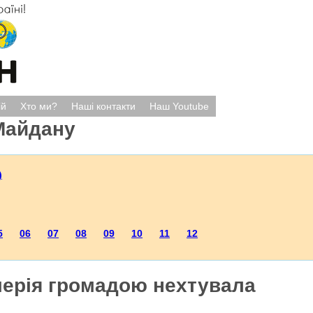
ій
Хто ми?
Наші контакти
Наш Youtube
Майдану
)
5
06
07
08
09
10
11
12
мерія громадою нехтувала