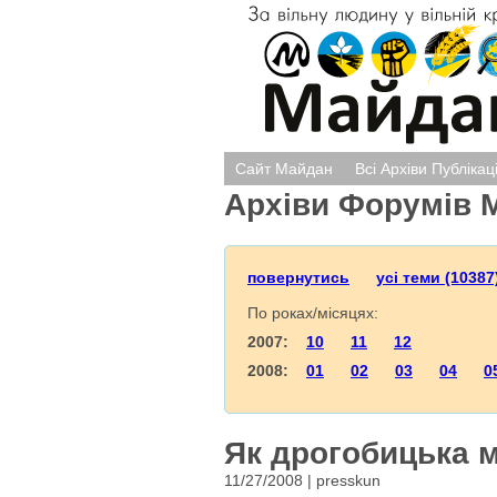
Сайт Майдан
Всі Архіви Публікац
Архіви Форумів 
повернутись
усі теми (10387
По роках/місяцях:
2007:
10
11
12
2008:
01
02
03
04
0
Як дрогобицька 
11/27/2008 | presskun