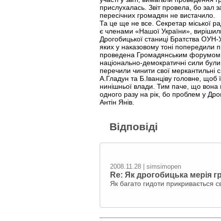
прислухалась. Звіт провела, бо зал 
пересічних громадян не вистачило.
Та це ще не все. Секретар міської ра
є членами «Нашої України», вирішили
Дрогобицької станиці Братства ОУН-У
яких у наказовому тоні попередили пр
проведена Громадянським форумом пр
національно-демократичні сили були п
перечили чинити свої меркантильні с
А.Гладун та Б.Іванціву головне, щоб 
нинішньої влади. Тим паче, що вона 
одного разу на рік, бо проблем у Дрог
Антін Янів.
Відповіді
2008.11.28 | simsimopen
Re: Як дрогобицька мерія 
Як багато гидоти прикривається с