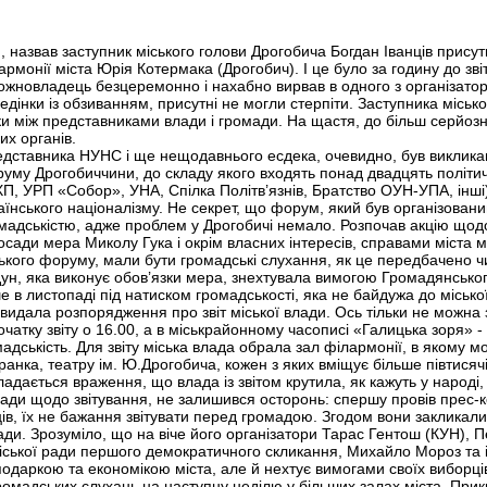
назвав заступник міського голови Дрогобича Богдан Іванців присутніх
лармонії міста Юрія Котермака (Дрогобич). І це було за годину до зві
ожновладець безцеремонно і нахабно вирвав в одного з організаторів
ведінки із обзиванням, присутні не могли стерпіти. Заступника місько
ки між представниками влади і громади. На щастя, до більш серйозн
х органів.
редставника НУНС і ще нещодавнього есдека, очевидно, був викликан
у Дрогобиччини, до складу якого входять понад двадцять політични
, УРП «Собор», УНА, Спілка Політв’язнів, Братство ОУН-УПА, інші
аїнського націоналізму. Не секрет, що форум, який був організований
омадськістю, адже проблем у Дрогобичі немало. Розпочав акцію щодо
з посади мера Миколу Гука і окрім власних інтересів, справами міс
ького форуму, мали бути громадські слухання, як це передбачено 
адун, яка виконує обов’язки мера, знехтувала вимогою Громадянсько
е в листопаді під натиском громадськості, яка не байдужа до місько
видала розпорядження про звіт міської влади. Ось тільки не можна 
атку звіту о 16.00, а в міськрайонному часописі «Галицька зоря» - 1
адськість. Для звіту міська влада обрала зал філармонії, в якому м
ранка, театру ім. Ю.Дрогобича, кожен з яких вміщує більше півтисячі
адається враження, що влада із звітом крутила, як кажуть у народі
лади щодо звітування, не залишився осторонь: спершу провів прес-
в, їх не бажання звітувати перед громадою. Згодом вони закликали г
лади. Зрозуміло, що на віче його організатори Тарас Гентош (КУН),
ської ради першого демократичного скликання, Михайло Мороз та ін
одаркою та економікою міста, але й нехтує вимогами своїх виборців
громадських слухань на наступну неділю у більших залах міста. При