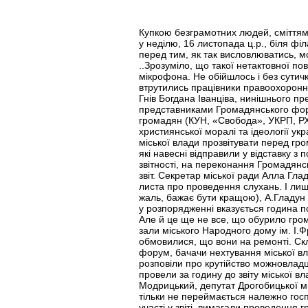
Купкою безграмотних людей, сміттям, 
у неділю, 16 листопада ц.р., біля фі
перед тим, як так висловлюватись, м
..Зрозуміло, що такої нетактовної по
мікрофона. Не обійшлось і без сутич
втрутились працівники правоохоронни
Гнів Богдана Іванціва, нинішнього п
представниками Громадянського форум
громадян (КУН, «Свобода», УКРП, РХП
християнської моралі та ідеології укр
міської влади прозвітувати перед гр
які навесні відправили у відставку 
звітності, на переконання Громадянс
звіт. Секретар міської ради Алла Гл
листа про проведення слухань. І лиш
жаль, бажає бути кращою), А.Гладун 
у розпорядженні вказується година поч
Але й це ще не все, що обурило гром
зали міського Народного дому ім. І.Ф
обмовилися, що вони на ремонті. Скл
форум, бачачи нехтування міської в
розповіли про крутійство можновладці
провели за годину до звіту міської в
Модрицький, депутат Дрогобицької мі
тільки не переймається належно госп
участі у звіті, вимагали проведення 