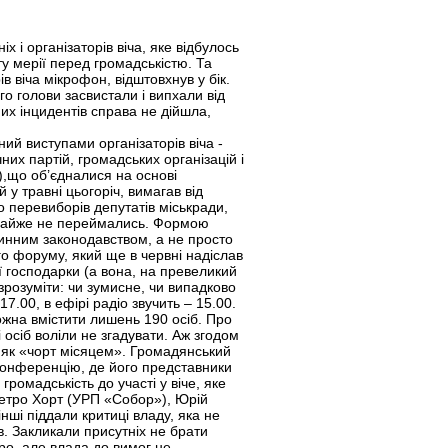
 і організаторів віча, яке відбулось
ту мерії перед громадськістю. Та
 віча мікрофон, відштовхнув у бік.
го голови засвистали і випхали від
их інцидентів справа не дійшла,
ий виступами організаторів віча -
х партій, громадських організацій і
),що об’єдналися на основі
 у травні цьогоріч, вимагав від
 перевиборів депутатів міськради,
та майже не переймались. Формою
чинним законодавством, а не просто
го форуму, який ще в червні надіслав
ї господарки (а вона, на превеликий
зрозуміти: чи зумисне, чи випадково
7.00, в ефірі радіо звучить – 15.00.
ожна вмістити лишень 190 осіб. Про
 осіб воліли не згадувати. Аж згодом
, як «чорт місяцем». Громадянський
конференцію, де його представники
ромадськість до участі у віче, яке
 Петро Хорт (УРП «Собор»), Юрій
ші піддали критиці владу, яка не
. Закликали присутніх не брати
кро, але влада до вимог не