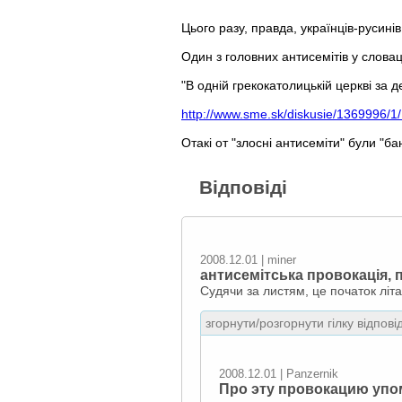
Цього разу, правда, українців-русинів
Один з головних антисемітів у слова
"В одній грекокатолицькій церкві за 
http://www.sme.sk/diskusie/1369996/1
Отакі от "злосні антисеміти" були "ба
Відповіді
2008.12.01 | miner
антисемітська провокація, 
Судячи за листям, це початок літ
згорнути/розгорнути гілку відпові
2008.12.01 | Panzernik
Про эту провокацию упо