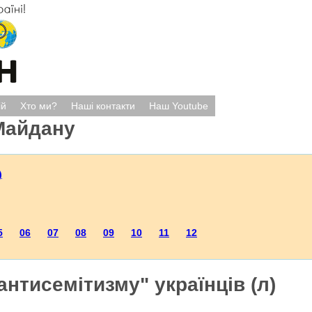
ій
Хто ми?
Наші контакти
Наш Youtube
Майдану
)
5
06
07
08
09
10
11
12
антисемітизму" українців (л)