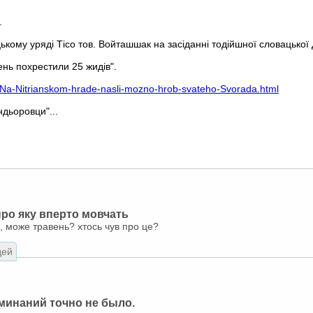
.
цькому уряді Тісо тов. Войташшак на засіданні тодійшної словацької
день похрестили 25 жидів".
/Na-Nitrianskom-hrade-nasli-mozno-hrob-svateho-Svorada.html
ндьоровци"...
про яку вперто мовчать
а, може травень? хтось чув про це?
дей
минаний точно не было.