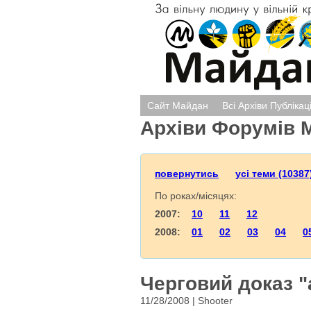
Сайт Майдан
Всі Архіви Публікац
Архіви Форумів 
повернутись
усі теми (10387
По роках/місяцях:
2007:
10
11
12
2008:
01
02
03
04
0
Черговий доказ "
11/28/2008 | Shooter