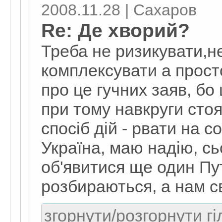
2008.11.28 | Сахаров
Re: Де хворий?
Треба не ризикувати,н
комплексувати а прост
про це гучних заяв, бо
при тому навкруги стоя
спосіб дій - рвати на с
Україна, маю надію, сь
об'явитися ще один Пут
розбираються, а нам с
згорнути/розгорнути гі