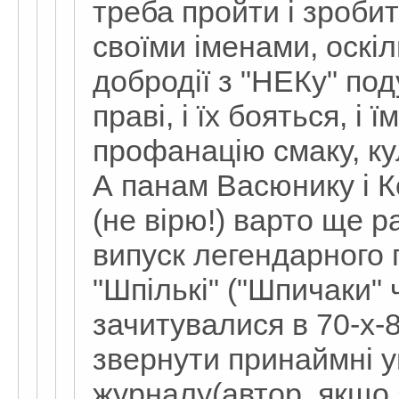
треба пройти і зроби
своїми іменами, оскі
добродії з "НЕКу" по
праві, і їх бояться, і
профанацію смаку, кул
А панам Васюнику і К
(не вірю!) варто ще 
випуск легендарного 
"Шпількі" ("Шпичаки" 
зачитувалися в 70-х-8
звернути принаймні у
журналу(автор, якщо