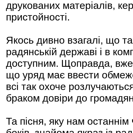
друкованих матеріалів, ке
пристойності.
Якось дивно взагалі, що та
радянській державі і в комп
доступним. Щоправда, вже 
що уряд має ввести обмеже
всі так охоче розлучаютьс
браком довіри до громадян
Та пісня, яку нам останнім 
боків, знайома якраз із ра