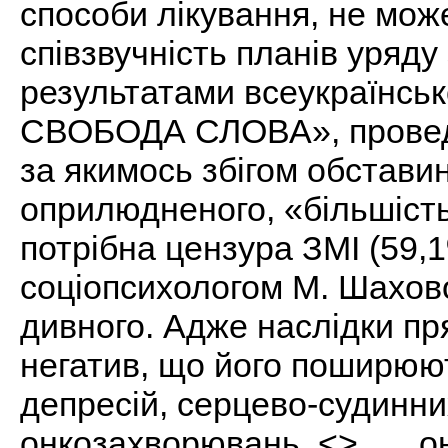
способи лікування, не мож
співзвучність планів уряду 
результатами всеукраїнськ
СВОБОДА СЛОВА», проведе
за якимось збігом обставин
оприлюдненого, «більшість
потрібна цензура ЗМІ (59,1
соціопсихологом М. Шахово
дивного. Адже наслідки пр
негатив, що його поширюют
депресій, серцево-судинни
онкозахворювань..<>. … о