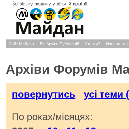
Сайт Майдан
Всі Архіви Публікацій
Хто ми?
Наші контак
Архіви Форумів М
повернутись
усі теми 
По роках/місяцях: