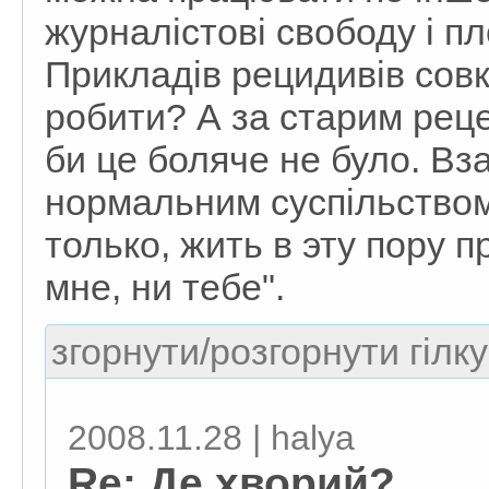
журналістові свободу і пл
Прикладів рецидивів сов
робити? А за старим рецеп
би це боляче не було. Вз
нормальним суспільством
только, жить в эту пору 
мне, ни тебе".
згорнути/розгорнути гілку
2008.11.28 | halya
Re: Де хворий?