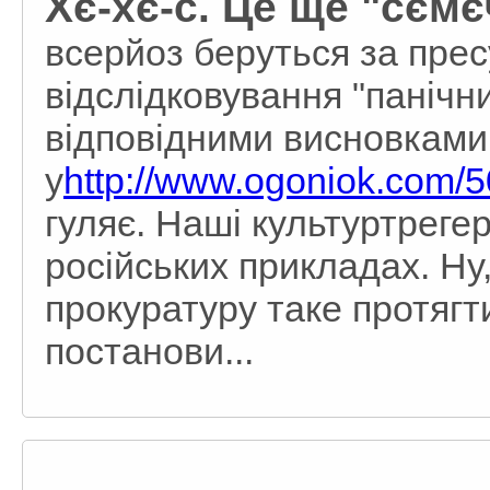
Хє-хє-с. Це ще "сємєч
всерйоз беруться за прес
відслідковування "панічни
відповідними висновками
у
http://www.ogoniok.com/5
гуляє. Наші культуртреге
російських прикладах. Ну,
прокуратуру таке протягти
постанови...