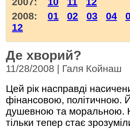
2007:
10
11
12
2008:
01
02
03
04
12
Де хворий?
11/28/2008 | Галя Койнаш
Цей рік насправді насичен
фінансовою, політичною. Й
душевною та моральною. К
тільки тепер стає зрозуміл