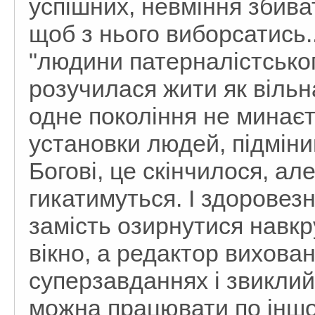
успішних, невміння збива
щоб з нього виборсатись.
"людини патерналістськог
розучилася жити як вільн
одне покоління не минаєт
установки людей, підміни
Богові, це скінчилося, ал
гикатимуться. І здоровез
замість озирнутися навкру
вікно, а редактор вихова
суперзавданнях і звиклий 
можна працювати по іншо