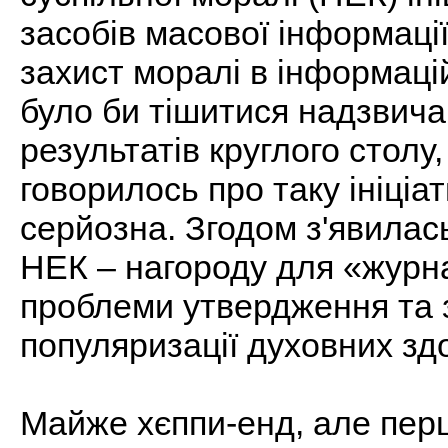
засобів масової інформаці
захист моралі в інформаці
було би тішитися надзвич
результатів круглого столу
говорилось про таку ініціат
серйозна. Згодом з'явилась
НЕК – нагороду для «журна
проблеми утвердження та з
популяризації духовних здо
Майже хєппи-енд, але пер