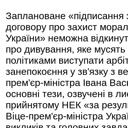
Заплановане «підписання 
договору про захист морал
України» неможна відкинут
про дивування, яке мусять
політиками виступати арбі
занепокоєння у зв'язку з 
прем'єр-міністра Івана Вас
основні тези, озвучені в л
прийнятому НЕК «за резул
Віце-прем'єр-міністра Укра
викликів та головних завда