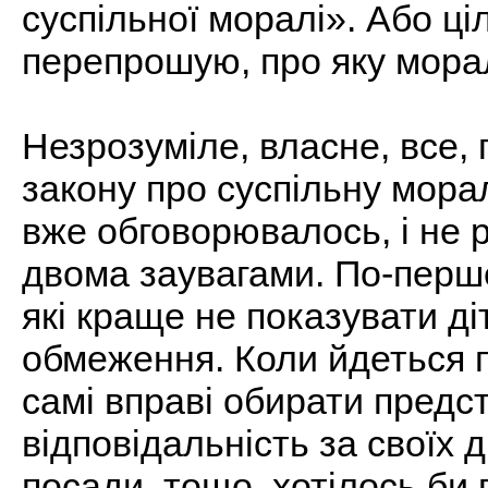
суспільної моралі». Або ціл
перепрошую, про яку мора
Незрозуміле, власне, все, 
закону про суспільну морал
вже обговорювалось, і не р
двома заувагами. По-перше,
які краще не показувати ді
обмеження. Коли йдеться 
самі вправі обирати предс
відповідальність за своїх 
посади, тощо, хотілось би 