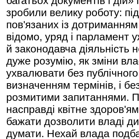
багатьох документів і дій»
зробили велику роботу: під
пов'язаних із дотриманням
відомо, уряд і парламент 
й законодавча діяльність н
дуже розумію, як зміни вл
ухвалювати без публічного
визначенням термінів, і б
розмитими запитаннями. П
насправді квітне здоров'я
бажати дозволити владі ди
думати. Нехай влада подбає