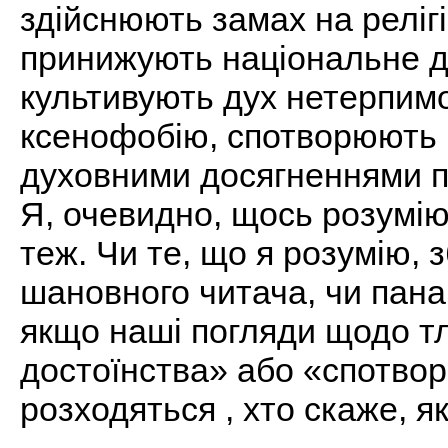
здійснюють замах на релігі
принижують національне до
культивують дух нетерпимо
ксенофобію, спотворюють в
духовними досягненнями по
Я, очевидно, щось розумію,
теж. Чи те, що я розумію, 
шановного читача, чи пана
якщо наші погляди щодо т
достоїнства» або «спотворе
розходяться , хто скаже, 