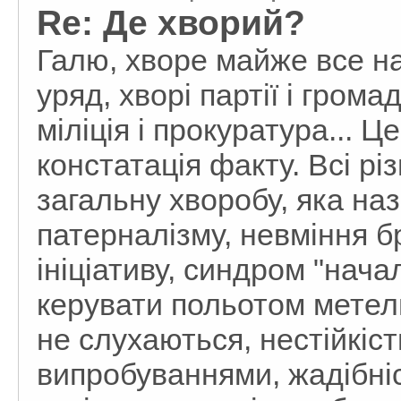
Re: Де хворий?
Галю, хворе майже все на
уряд, хворі партії і громад
міліція і прокуратура... Ц
констатація факту. Всі р
загальну хворобу, яка наз
патерналізму, невміння бр
ініціативу, синдром "нача
керувати польотом метели
не слухаються, нестійкіс
випробуваннями, жадібніс