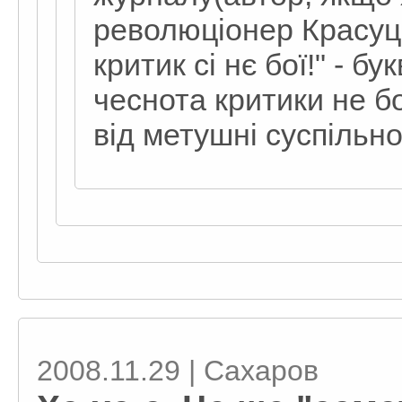
революціонер Красуцк
критик сі нє бої!" - б
чеснота критики не бо
від метушні суспільн
2008.11.29 | Сахаров