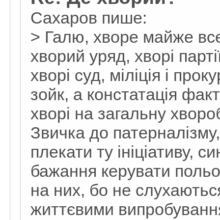
Сахаров пише:
> Галю, хворе майже все
хворий уряд, хворі партії
хворі суд, міліція і про
зойк, а констатація фак
хворі на загальну хвороб
Звичка до патерналізму, 
плекати ту ініціативу, с
бажання керувати польо
на них, бо не слухаються
життєвими випробуванням