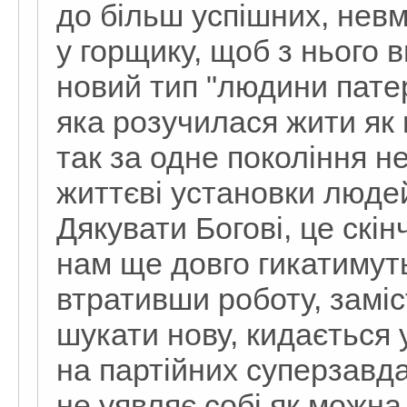
до більш успішних, нев
у горщику, щоб з нього 
новий тип "людини патер
яка розучилася жити як 
так за одне покоління н
життєві установки людей
Дякувати Богові, це скін
нам ще довго гикатимуть
втративши роботу, заміс
шукати нову, кидається 
на партійних суперзавда
не уявляє собі як можна