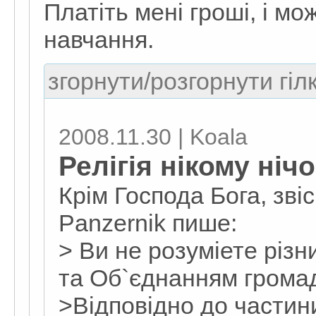
Платіть мені гроші, і м
навчання.
згорнути/розгорнути гіл
2008.11.30 | Koala
Релігія нікому ніч
Крім Господа Бога, зві
Panzernik пише:
> Ви не розуміете різн
та Об`єднанням грома
>Відповідно до частини