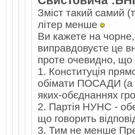
Свистовича :БН
Зміст такий самий (
літер менше
Ви кажете на чорне, 
виправдовуєте це в
проте очевидно, що
1. Конституція пря
обімати ПОСАДИ (а н
яких-обєднаннях гр
2. Партія НУНС - об
що говорить відпові
3. Тим не менше Пре