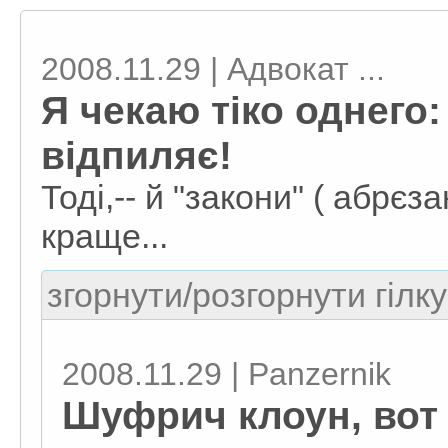
2008.11.29 | Адвокат ...
Я чекаю тіко однего
відпиляє!
Тоді,-- й "закони" ( абрє
краще...
згорнути/розгорнути гілку
2008.11.29 | Panzernik
Шуфрич клоун, вот 