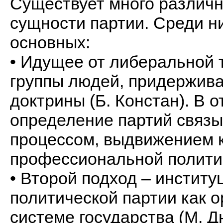
Существует много различ
сущности партии. Среди н
основных:
• Идущее от либеральной 
группы людей, придержив
доктрины (Б. Констан). В 
определение партий связы
процессом, выдвижением к
профессиональной полити
• Второй подход – инстит
политической партии как 
системе государства (М. 