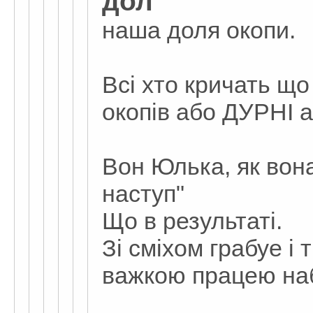
дол
наша доля окопи.
Всі хто кричать що
окопів або ДУРНІ
Вон Юлька, як вон
наступ"
Що в результаті.
Зі сміхом грабуе і
важкою працею набу