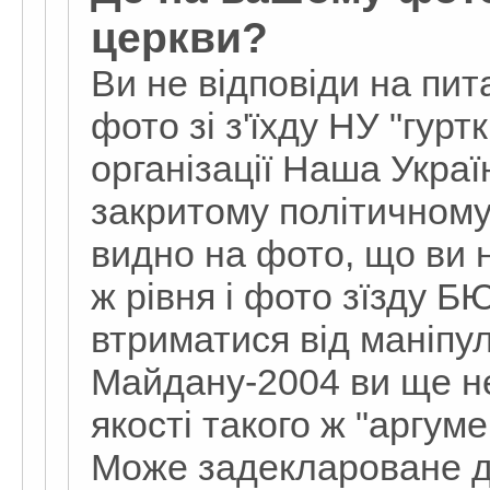
церкви?
Ви не відповіди на пит
фото зі з'їхду НУ "гурт
організації Наша Украї
закритому політичному
видно на фото, що ви н
ж рівня і фото зїзду БЮ
втриматися від маніпу
Майдану-2004 ви ще н
якості такого ж "аргум
Може задеклароване д