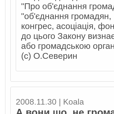
"Про об'єднання громад
"об'єднання громадян, 
конгрес, асоціація, фо
до цього Закону визна
або громадською орган
(c) О.Северин
2008.11.30 | Koala
А вони що, не гром