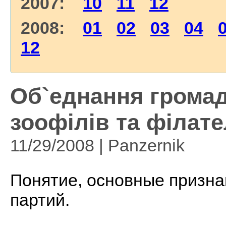
2007:
10
11
12
2008:
01
02
03
04
12
Об`еднання громад
зоофілів та філател
11/29/2008 | Panzernik
Понятие, основные призна
партий.