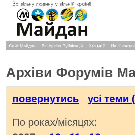
Сайт Майдан
Всі Архіви Публікацій
Хто ми?
Наші контак
Архіви Форумів М
повернутись
усі теми 
По роках/місяцях: