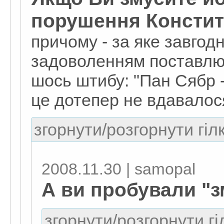
порушення Констит
причому - за яке завгод
задоволенням поставлю
шось штибу: "Пан Сябр 
це дотепер не вдавалос
згорнути/розгорнути гіл
2008.11.30 | samopal
А ви пробували "з
згорнути/розгорнути гі