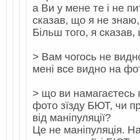
а Ви у мене те і не п
сказав, що я не знаю
Більш того, я сказав,
> Вам чогось не видн
мені все видно на фо
> що ви намагаєтесь п
фото зїзду БЮТ, чи п
від маніпуляції?
Це не маніпуляція. На