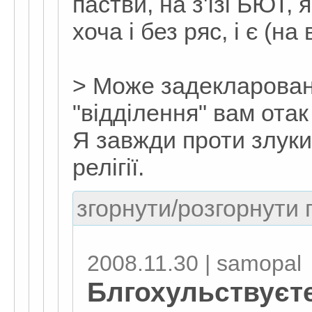
пастви, на з'їзі БЮТ, 
хоча і без ряс, і є (н
> Може задекларован
"відділення" вам ота
Я завжди проти злуки 
релігії.
згорнути/розгорнути г
2008.11.30 | samopal
Блгохульствуєте