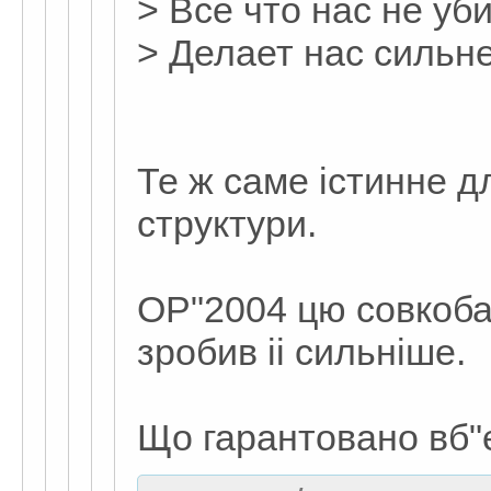
> Все что нас не уби
> Делает нас сильне
Те ж саме істинне д
структури.
ОР"2004 цю совкоба
зробив іі сильніше.
Що гарантовано вб"