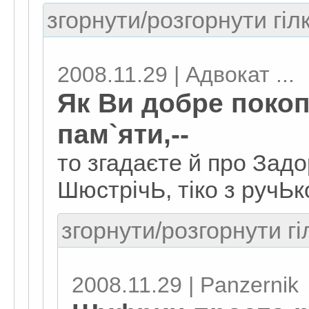
згорнути/розгорнути гіл
2008.11.29 | Адвокат ...
Як Ви добре покоп
пам`яти,--
то згадаєте й про Задо
ШюстрічЬ, тіко з ручЬко
згорнути/розгорнути гі
2008.11.29 | Panzernik