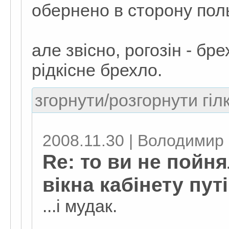
обернено в сторону пол
але звісно, рогозін - бр
рідкісне брехло.
згорнути/розгорнути гіл
2008.11.30 | Володимир 
Re: то ви не пойня
вікна кабінету пут
...і мудак.