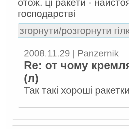
отож. ці ракети - найст
господарстві
згорнути/розгорнути гіл
2008.11.29 | Panzernik
Re: от чому кремл
(л)
Так такі хороші ракетк