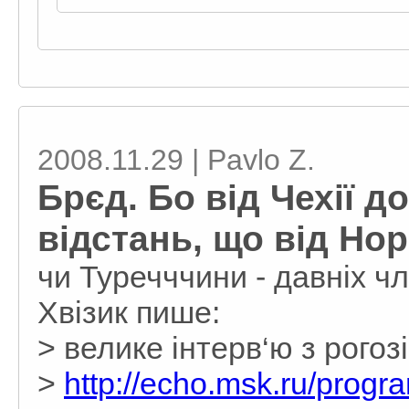
2008.11.29 | Pavlo Z.
Брєд. Бо від Чехії д
відстань, що від Нор
чи Туречччини - давніх ч
Хвізик пише:
> велике інтерв‘ю з рогоз
>
http://echo.msk.ru/progr