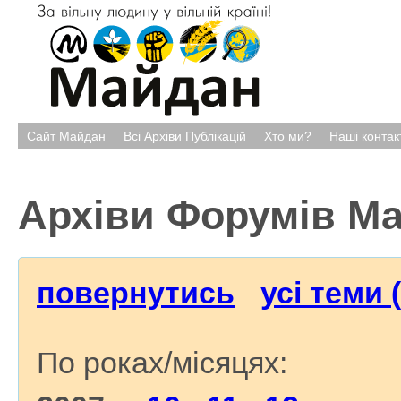
Сайт Майдан
Всі Архіви Публікацій
Хто ми?
Наші контак
Архіви Форумів М
повернутись
усі теми 
По роках/місяцях: