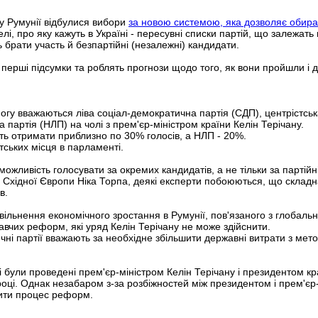
у Румунії відбулися вибори
за новою системою, яка дозволяє обират
лі, про яку кажуть в Україні - пересувні списки партій, що залежать 
 брати участь й безпартійні (незалежні) кандидати.
 перші підсумки та роблять прогнози щодо того, як вони пройшли і д
у вважаються ліва соціал-демократична партія (СДП), центрістськ
 партія (НЛП) на чолі з прем'єр-міністром країни Келін Терічану.
ть отримати приблизно по 30% голосів, а НЛП - 20%.
тських місця в парламенті.
жливість голосувати за окремих кандидатів, а не тільки за партійні
нь Східної Європи Ніка Торпа, деякі експерти побоюються, що скла
в.
ільнення економічного зростання в Румунії, пов'язаного з глобальн
авчих реформ, які уряд Келін Терічану не може здійснити.
ичні партії вважають за необхідне збільшити державні витрати з ме
кі були проведені прем'єр-міністром Келін Терічану і президентом 
році. Однак незабаром з-за розбіжностей між президентом і прем'єр
ити процес реформ.