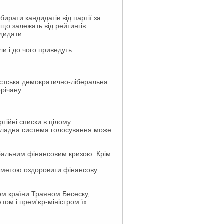
ирати кандидатів від партії за
, що залежать від рейтингів
ндидати.
и і до чого приведуть.
істська демократично-ліберальна
річану.
тійні списки в цілому.
 складна система голосування може
обальним фінансовим кризою. Крім
 з метою оздоровити фінансову
том країни Траяном Бесеску,
том і прем'єр-міністром їх