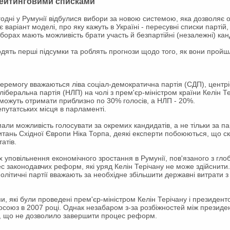
рейтинговими списками
одні у Румунії відбулися вибори
за новою системою, яка дозволяє об
є варіант моделі, про яку кажуть в Україні - пересувні списки партій
виборах мають можливість брати участь й безпартійні (незалежні) ка
одять перші підсумки та роблять прогнози щодо того, як вони пройшл
ремогу вважаються ліва соціал-демократична партія (СДП), центр
ліберальна партія (НЛП) на чолі з прем'єр-міністром країни Келін Те
 можуть отримати приблизно по 30% голосів, а НЛП - 20%.
епутатських місця в парламенті.
ли можливість голосувати за окремих кандидатів, а не тільки за пар
 питань Східної Європи Ніка Торпа, деякі експерти побоюються, що
атів.
 уповільнення економічного зростання в Румунії, пов'язаного з гл
ес законодавчих реформ, які уряд Келін Терічану не може здійснити.
 політичні партії вважають за необхідне збільшити державні витрати
ми, які були проведені прем'єр-міністром Келін Терічану і президен
осоюз в 2007 році. Однак незабаром з-за розбіжностей між президен
я, що не дозволило завершити процес реформ.