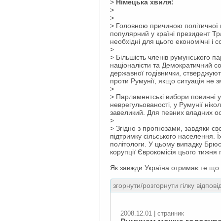
>
Німецька хвиля:
>
>
> Головною причиною політичної к
популярний у країні президент Тр
необхідні для цього економічні і 
>
> Більшість членів румунського па
націоналісти та Демократичний сою
державної годівнички, стверджуют
проти Румунії, якщо ситуація не з
>
> Парламентські вибори повинні у
неврегульованості, у Румунії ніко
завеликий. Для певних владних ос
>
> Згідно з прогнозами, завдяки с
підтримку сільського населення. 
політологи. У цьому випадку Брюс
корупції Єврокомісія цього тижня
Як завжди Україна отримає те що 
згорнути/розгорнути гілку відпові
2008.12.01 | странник