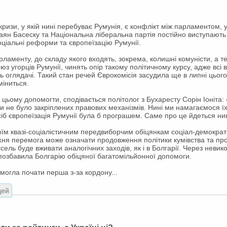
ризи, у якій нині перебуває Румунія, є конфлікт між парламентом,
аян Басеску та Національна ліберальна партія постійно виступають 
соціальні реформи та європеїзацію Румунії.
рламенту, до складу якого входять, зокрема, колишні комуністи, а т
з угорців Румунії, чинять опір такому політичному курсу, адже всі 
ь оглядачі. Такий стан речей Єврокомісія засудила ще в липні цього
міниться.
 цьому допомогти, сподівається політолог з Бухаресту Сорін Іоніта
ли не було закріплених правових механізмів. Нині ми намагаємося їх
іб європеїзація Румунії була б програшем. Саме про це йдеться ни
воїм квазі-соціалістичним передвиборчим обіцянкам соціал-демокра
Їхня перемога може означати продовження політики кумівства та пр
сель буде вживати аналогічних заходів, як і в Болгарії. Через неви
 позбавила Болгарію обіцяної багатомільйонної допомоги.
могла почати перша з-за кордону...
дей