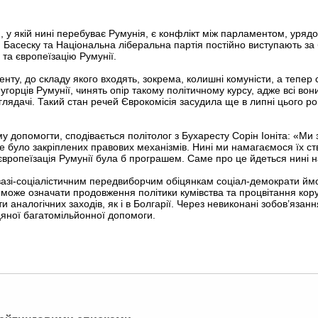
 у якій нині перебуває Румунія, є конфлікт між парламентом, уряд
 Басеску та Національна ліберальна партія постійно виступають за 
 та європеїзацію Румунії.
нту, до складу якого входять, зокрема, колишні комуністи, а тепер 
горців Румунії, чинять опір такому політичному курсу, адже всі вон
глядачі. Такий стан речей Єврокомісія засудила ще в липні цього ро
у допомогти, сподівається політолог з Бухаресту Сорін Іоніта: «Ми
не було закріплених правових механізмів. Нині ми намагаємося їх ст
європеїзація Румунії була б програшем. Саме про це йдеться нині 
квазі-соціалістичним передвиборчим обіцянкам соціал-демократи йм
 може означати продовження політики кумівства та процвітання кору
 аналогічних заходів, як і в Болгарії. Через невиконані зобов’язан
цяної багатомільйонної допомоги.