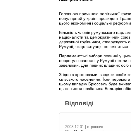
Головною причиною політичної кризи,
популярний у країні президент Траян
цього економічні і соціальні реформи
Більшість членів румунського парламе
націоналісти та Демократичний союз у
державної годівнички, стверджують о
Румунії, якщо ситуація не зміниться.
Парламентські вибори повинні у цьом
неврегульованості, у Румунії ніколи 
завеликий. Для певних владних осіб 
Згідно з прогнозами, завдяки своїм 
сільського населення. Їхня перемога
цьому випадку Брюссель буде вживати
цього тижня позбавила Болгарію обі
Відповіді
2008.12.01 | странник