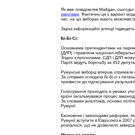
Як вже повідомляв Майдан, сьогодні 
округами
. Фактично це є варіант моде
час, на ціх виборах мають можливість
Зараз інформаційні агенції підводять
Бі-Бі-Сі:
Основними претендентами на перемог
(ДЛП) і правляча націонал-ліберальна
Згідно з прогнозами, СДП і ДЛП можу
Партії ведуть боротьбу за 452 депута
Румунські виборці вперше отримали мо
За словами оглядача Бі-бі-сі з пита
призвести до підтасування результаті
Голосування проходить в умовах упов
країні загальмувався процес законод
За словами аналітиків, основні політ
Румунії.
Економічні і законодавчі реформи, я
Румунії вступити в Євросоюз в 2007 
розпалося, що не дозволило заверш
Німецька хвиля: