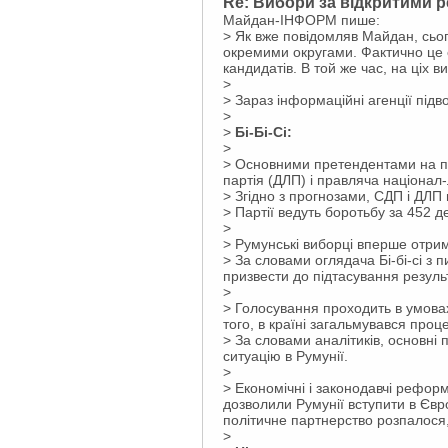
Re: Вибори за відкритими 
Майдан-ІНФОРМ пише:
> Як вже повідомляв Майдан, сьог
окремими округами
. Фактично це 
кандидатів. В той же час, на ціх 
>
> Зараз інформаційні агенції підв
>
>
Бі-Бі-Сі:
>
> Основними претендентами на пе
партія (ДЛП) і правляча націонал-
> Згідно з прогнозами, СДП і ДЛП
> Партії ведуть боротьбу за 452 д
>
> Румунські виборці вперше отрима
> За словами оглядача Бі-бі-сі з
призвести до підтасування результ
>
> Голосування проходить в умовах
того, в країні загальмувався проц
> За словами аналітиків, основні
ситуацію в Румунії.
>
> Економічні і законодавчі рефор
дозволили Румунії вступити в Євр
політичне партнерство розпалос
>