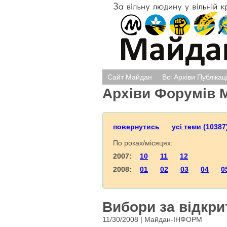
Сайт Майдан
Всі Архіви Публікац
Архіви Форумів 
повернутись
усі теми (10387
По роках/місяцях:
2007:
10
11
12
2008:
01
02
03
04
0
Вибори за відкр
11/30/2008 | Майдан-ІНФОРМ