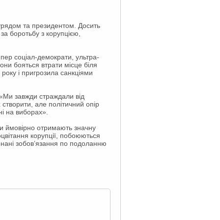
 урядом та президентом. Досить
за боротьбу з корупцією,
епер соціал-демократи, ультра-
вони бояться втрати місце біля
 року і пригрозила санкціями
: «Ми завжди страждали від
 створити, але політичний опір
ні на виборах».
ти ймовірно отримають значну
оцвітання корупції, побоюються
конані зобов’язання по подоланню