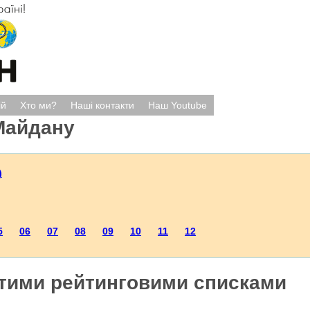
ій
Хто ми?
Наші контакти
Наш Youtube
Майдану
)
5
06
07
08
09
10
11
12
итими рейтинговими списками