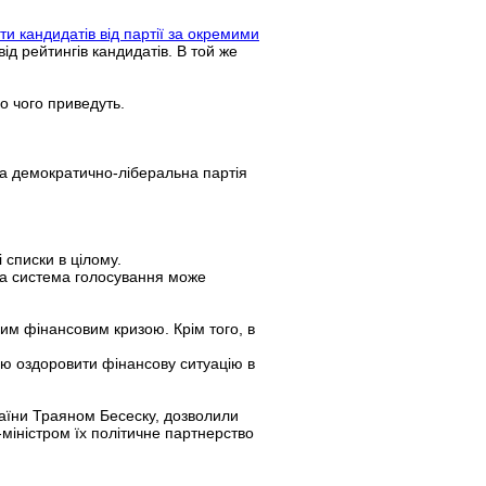
и кандидатів від партії за окремими
від рейтингів кандидатів. В той же
о чого приведуть.
а демократично-ліберальна партія
 списки в цілому.
дна система голосування може
им фінансовим кризою. Крім того, в
тою оздоровити фінансову ситуацію в
країни Траяном Бесеску, дозволили
-міністром їх політичне партнерство