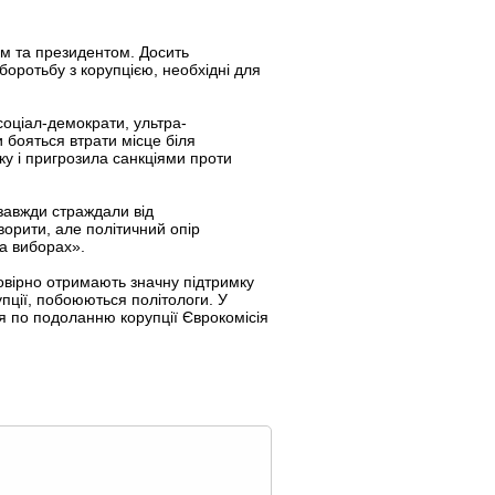
ом та президентом. Досить
боротьбу з корупцією, необхідні для
соціал-демократи, ультра-
и бояться втрати місце біля
ку і пригрозила санкціями проти
 завжди страждали від
ворити, але політичний опір
на виборах».
овірно отримають значну підтримку
пції, побоюються політологи. У
ня по подоланню корупції Єврокомісія