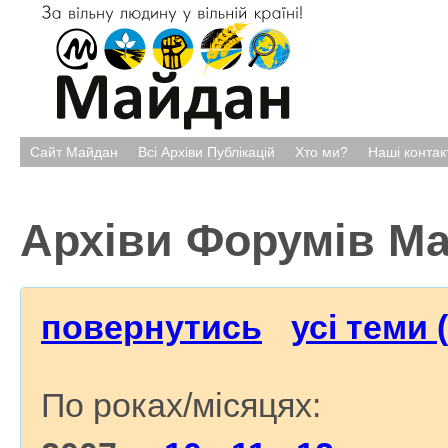
Сайт Майдан
Всі Архіви Публікацій
Хто ми?
Наші контак
Архіви Форумів М
повернутись
усі теми 
По роках/місяцях: