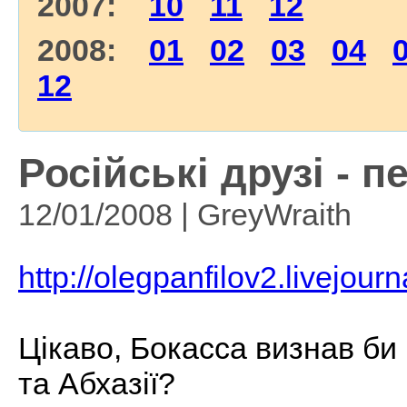
2007:
10
11
12
2008:
01
02
03
04
12
Російські друзі - п
12/01/2008 | GreyWraith
http://olegpanfilov2.livejou
Цікаво, Бокасса визнав би 
та Абхазії?