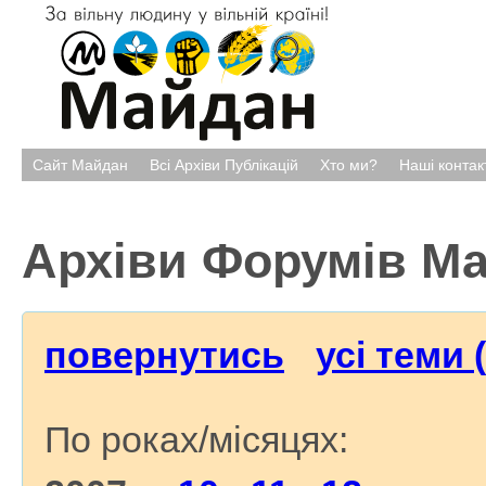
Сайт Майдан
Всі Архіви Публікацій
Хто ми?
Наші контак
Архіви Форумів М
повернутись
усі теми 
По роках/місяцях: