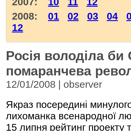
2007:
10
11
12
2008:
01
02
03
04
12
Росія володіла би
помаранчева револ
12/01/2008 | observеr
Якраз посередині минулого
лихоманка всенародної люб
15 липня рейтинг проекту