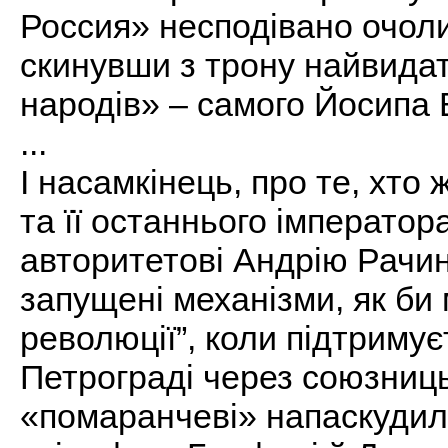
Россия» несподівано очоли
скинувши з трону найвидатн
народів» – самого Йосипа 
...
І насамкінець, про те, хто 
та її останнього імперато
авторитетові Андрію Рачин
запущені механізми, як би 
революції”, коли підтриму
Петрограді через союзницьк
«помаранчеві» напаскудили 