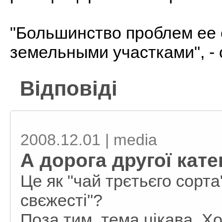
"Большинство проблем ее 
земельными участками", - 
Відповіді
2008.12.01 | media
А дорога другої катег
Це як "чай трєтьєго сорта
свєжесті"?
Поза тим, тема цікава. Хо