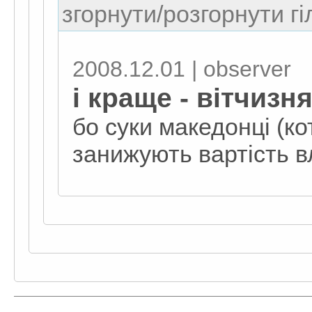
згорнути/розгорнути гі
2008.12.01 | observеr
і краще - вітчизн
бо суки македонці (к
занижують вартість в