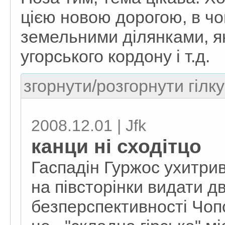
цією новою дорогою, в чо
земельними ділянками, я
угорського кордону і т.д.
згорнути/розгорнути гілку
2008.12.01 | Jfk
канци ні сходітцо
Гаспадін Гуржос ухитри
на півсторінки видати д
бeзпeрспeктивності Чопс