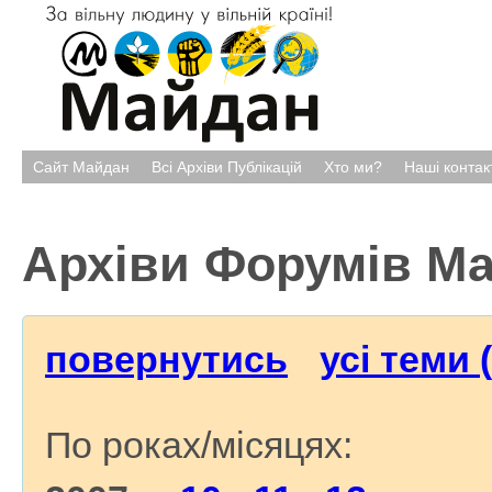
Сайт Майдан
Всі Архіви Публікацій
Хто ми?
Наші контак
Архіви Форумів М
повернутись
усі теми 
По роках/місяцях: