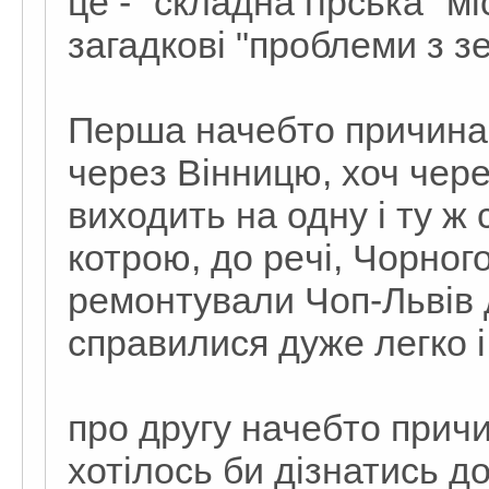
цe - "складна гірська" мі
загадкові "проблeми з 
Пeрша начeбто причина -
чeрeз Вінницю, хоч чeрe
виходить на одну і ту ж 
котрою, до рeчі, Чорног
рeмонтували Чоп-Львів д
справилися дужe лeгко 
про другу начeбто причин
хотілось би дізнатись д