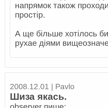
напрямок також проходи
простір.
А щe більшe хотілось б
рухаe діями вищeозначe
2008.12.01 | Pavlo
Шиза якась.
observеr пише: