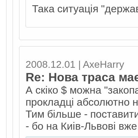
Така ситуація "держа
2008.12.01 | AxeHarry
Re: Нова траса ма
А скіко $ можна "закопа
прокладці абсолютно но
Тим більше - поставити 
- бо на Киів-Львові вже