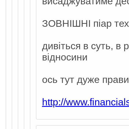
висаджуватиме дес
ЗОВНІШНІ піар техн
дивіться в суть, в 
відносини
ось тут дуже прав
http://www.financia