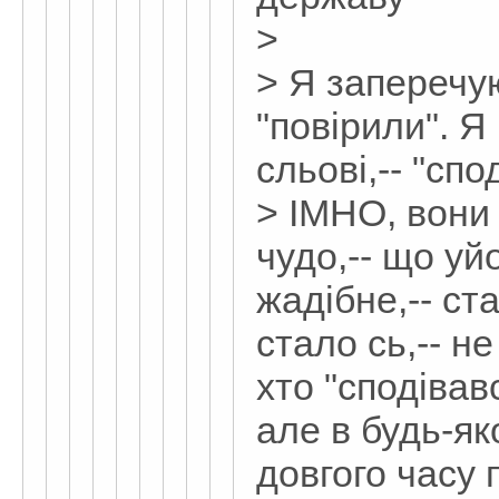
>
> Я заперечу
"повірили". 
сльові,-- "спо
> ІМНО, вони 
чудо,-- що уй
жадібне,-- с
стало сь,-- не
хто "сподівавс
але в будь-як
довгого часу 