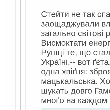
Стейти не так сп
заощаджували вла
загально світові р
Висмоктати енерґ
Рушці те, що ста
Україні,-- вот ґєта
одна хвіґня: збро
мацькальська. Хоч
шукать довго Гам
мноґо на каждом 