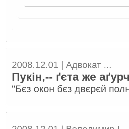
2008.12.01 | Адвокат ...
Пукін,-- ґєта же аґур
"Бєз окон бєз двєрєй полна