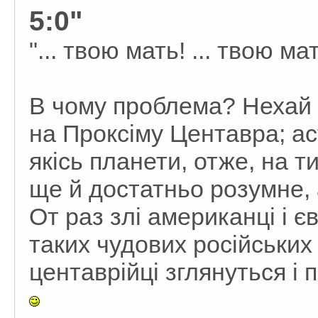
5:0"
"... твою мать! ... твою 
В чому проблема? Нехай п
на Проксіму Центавра; а
якісь планети, отже, на 
ще й достатньо розумне,
От раз злі американці і є
таких чудових російських 
центаврійці зглянуться і