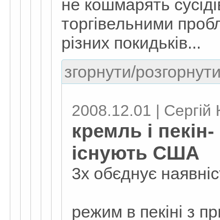
не кошмарять сусід
торгівельними пробл
різних покидьків...
згорнути/розгорнути
2008.12.01 | Сергій
кремль і пекін-
існують США
3х обєднує наявніс
режим в пекіні з п