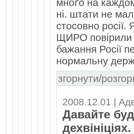
мноґо на каждом
ні. штати не ма
стосовно росії.
ЩИРО повірили у
бажання Росії п
нормальну дер
згорнути/розгор
2008.12.01 | Адв
Давайте бу
дехвініціях.