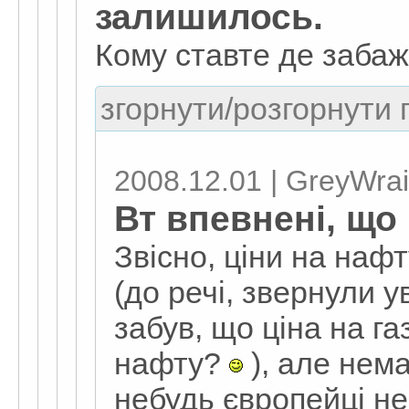
залишилось.
Кому ставте де заба
згорнути/розгорнути г
2008.12.01 | GreyWrai
Вт впевнені, що
Звісно, ціни на наф
(до речі, звернули у
забув, що ціна на г
нафту?
), але нема 
небудь європейці не