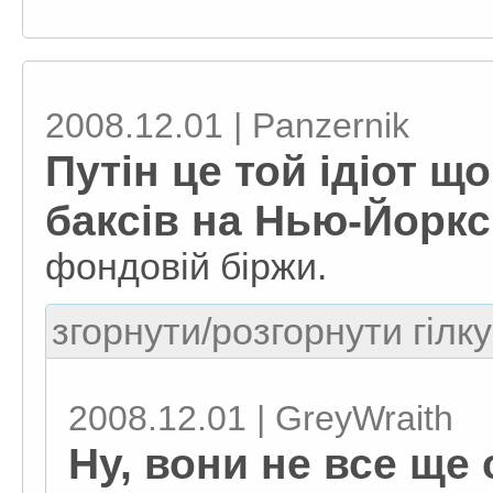
2008.12.01 | Panzernik
Путін це той ідіот 
баксів на Нью-Йоркс
фондовій біржи.
згорнути/розгорнути гілку
2008.12.01 | GreyWraith
Ну, вони не все ще 