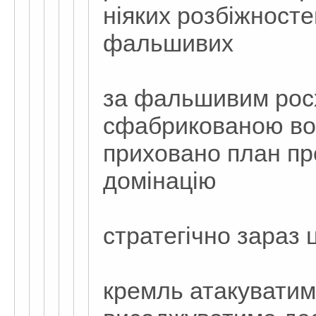
ніяких розбіжносте
фальшивих
за фальшивим рос
сфабрикованою во
приховано план пр
домінацію
стратегічно зараз 
кремль атакувати