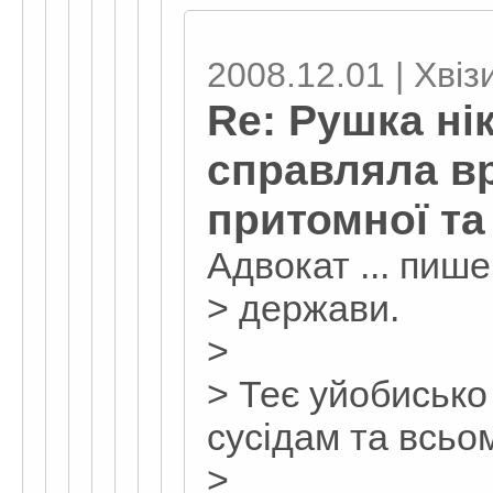
2008.12.01 | Хвіз
Re: Рушка ні
справляла в
притомної та
Адвокат ... пише
> держави.
>
> Теє уйобисько
сусідам та всьо
>