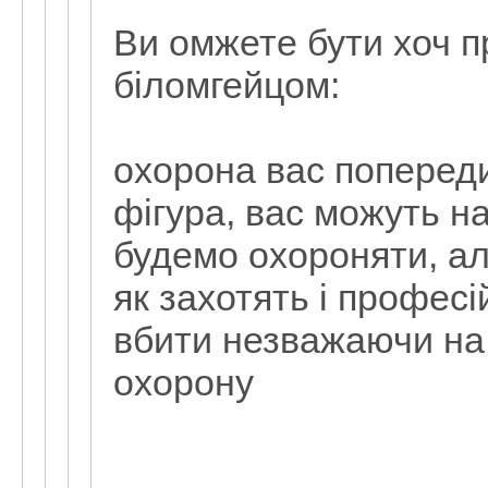
Ви омжете бути хоч 
біломгейцом:
охорона вас попереди
фігура, вас можуть н
будемо охороняти, ал
як захотять і профес
вбити незважаючи на
охорону