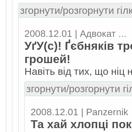
згорнути/розгорнути гіл
2008.12.01 | Адвокат ...
УґУ(с)! Ґєбняків т
грошей!
Навіть від тих, що ніц 
згорнути/розгорнути гі
2008.12.01 | Panzernik
Та хай хлопці по