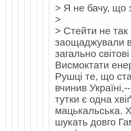
> Я не бачу, що
>
> Стейти не так
заощаджували вл
загально світові
Висмоктати енер
Рушці те, що ст
вчинив Україні,--
тутки є одна хві
мацькальська. Хо
шукать довго Га