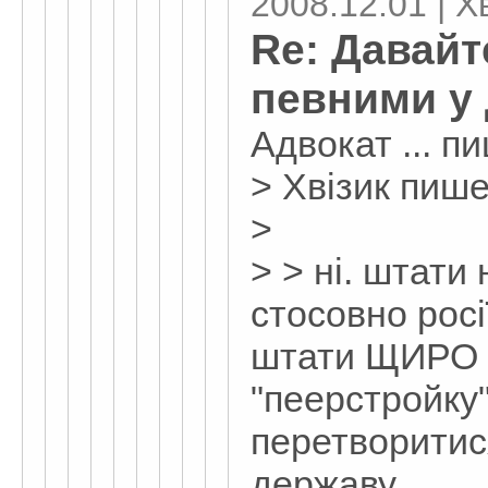
2008.12.01 | Х
Re: Давайт
певними у 
Адвокат ... п
> Хвізик пише
>
> > ні. штати
стосовно росі
штати ЩИРО 
"пеерстройку"
перетворитис
державу