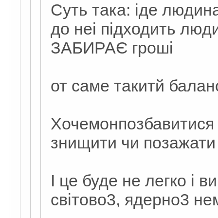
Суть така: іде людин
до неі підходить люди
ЗАБИРАЄ гроші
от саме такитй балан
Хочемонпозбавитися 
знищити чи позажати 
І це буде не легко і 
світово3, ядерно3 не