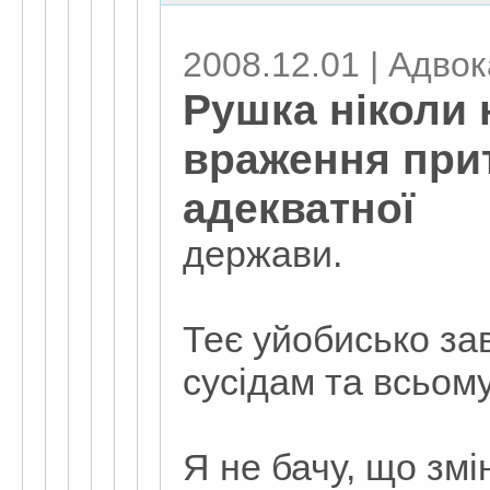
2008.12.01 | Адвока
Рушка ніколи 
враження при
адекватної
держави.
Теє уйобисько за
сусідам та всьом
Я не бачу, що змі