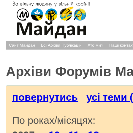
Сайт Майдан
Всі Архіви Публікацій
Хто ми?
Наші контак
Архіви Форумів М
повернутись
усі теми 
По роках/місяцях: