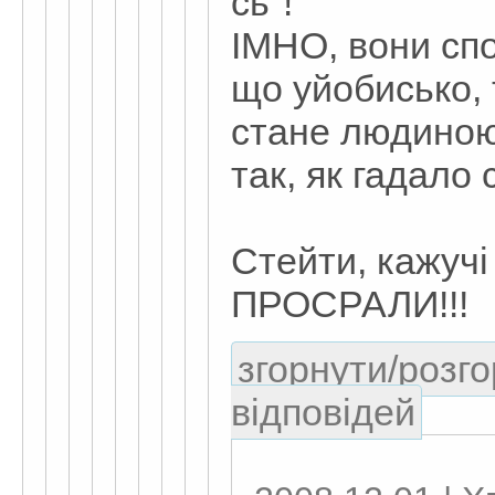
сь"!
ІМНО, вони спо
що уйобисько, 
стане людиною.
так, як гадало с
Стейти, кажучі
ПРОСРАЛИ!!!
згорнути/розго
відповідей