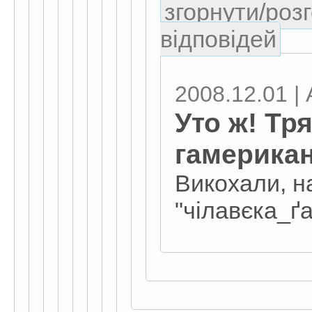
згорнути/розг
відповідей
2008.12.01 | 
Уто ж! Тря
гамерикан
Викохали, на
"чілавєка_ґ