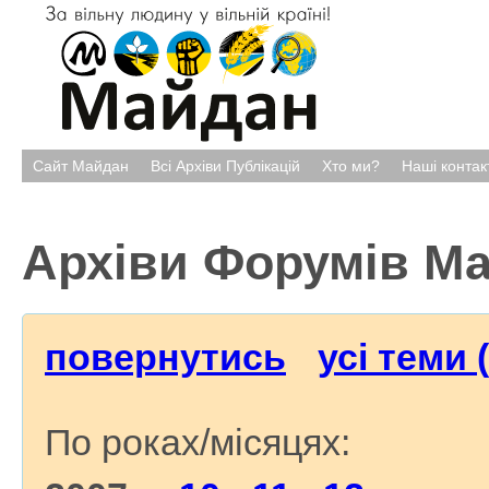
Сайт Майдан
Всі Архіви Публікацій
Хто ми?
Наші контак
Архіви Форумів М
повернутись
усі теми 
По роках/місяцях: