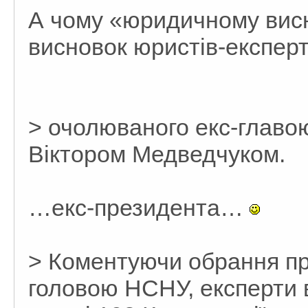
А чому «юридичному висн
висновок юристів-експерт
> очолюваного екс-главою
Віктором Медведчуком.
…екс-президента…
> Коментуючи обрання п
головою НСНУ, експерти 