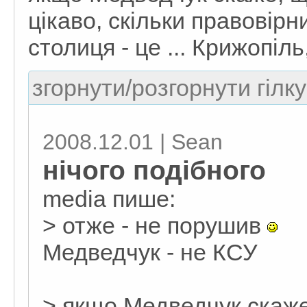
цікаво, скільки правовірн
столиця - це ... Крижопіл
згорнути/розгорнути гілку
2008.12.01 | Sean
нічого подібного
media пише:
> отже - не порушив
Медведчук - не КСУ
> якщо Медведчук скаже