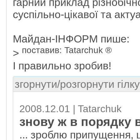
гарний приклад різнобіч
суспільно-цікавої та акту
Майдан-ІНФОРМ пише:
поставив: Tatarchuk ®
>
І правильно зробив!
згорнути/розгорнути гілку
2008.12.01 | Tatarchuk
знову ж в порядку 
... зроблю припущення,