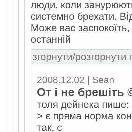
люди, коли занурюють
системно брехати. Ві
Може вас заспокоїть, 
останній
згорнути/розгорнути г
2008.12.02 | Sean
От і не брешіть 
толя дейнека пише:
> є пряма норма конс
так, є