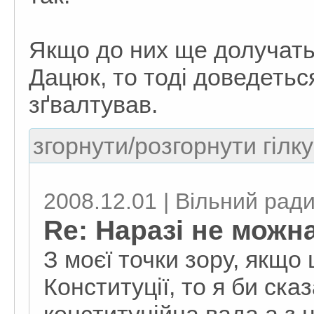
Якщо до них ще долучать
Дацюк, то тоді доведеться 
зґвалтував.
згорнути/розгорнути гілку
2008.12.01 | Вільний рад
Re: Наразі не можн
З моєї точки зору, якщо
Конституції, то я би ска
конституційна вада а з 