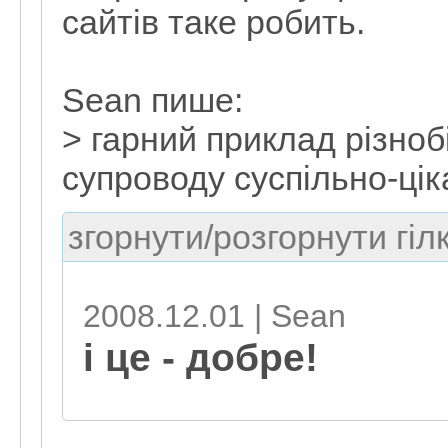
сайтів таке робить.
Sean пише:
> гарний приклад різно
супроводу суспільно-цік
згорнути/розгорнути гіл
2008.12.01 | Sean
і це - добре!