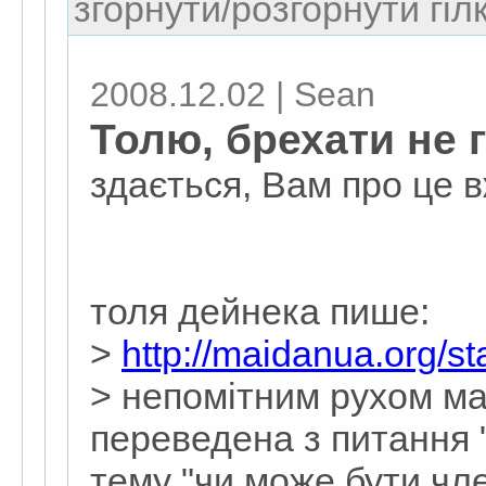
згорнути/розгорнути гіл
2008.12.02 | Sean
Толю, брехати не 
здається, Вам про це в
толя дейнека пише:
>
http://maidanua.org/s
> непомітним рухом м
переведена з питання 
тему "чи може бути чл