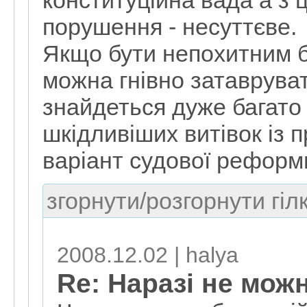
порушення - несуттєве.
Якщо бути непохитним б
можна гнівно затавруват
знайдеться дуже багато 
шкідливіших витівок із п
варіант судової реформ
згорнути/розгорнути гіл
2008.12.02 | halya
Re: Наразі не мож