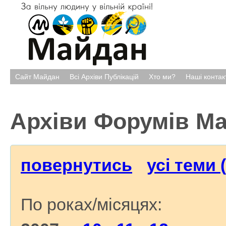
Сайт Майдан
Всі Архіви Публікацій
Хто ми?
Наші контак
Архіви Форумів М
повернутись
усі теми 
По роках/місяцях: