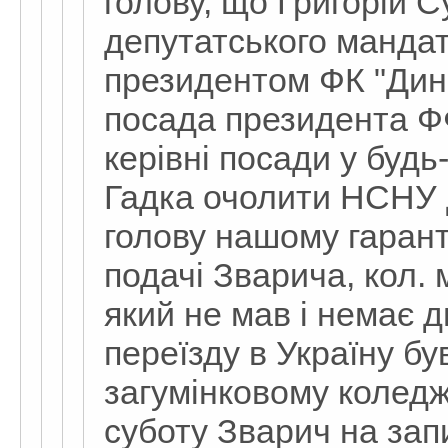
голову, що Григорій С
депутатського мандат
президентом ФК "Дин
посада президента Ф
керівні посади у буд
Гадка очолити НСНУ 
голову нашому гаранту
подачі Зварича, кол. 
який не мав і немає 
переїзду в Україну б
загумінковому коледжі
суботу Зварич на зап