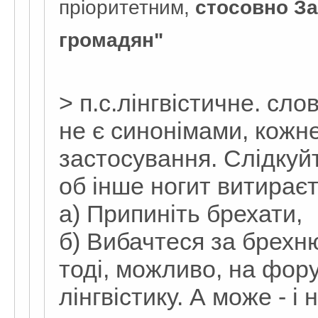
пріоритетним,
стосовно За
громадян"
> п.с.лінгвістичне. сло
не є синонімами, кожн
застосування. Слідкуй
об інше ногит витирає
а) Припиніть брехати,
б) Вибачтеся за брехн
тоді, можливо, на фор
лінгвістику. А може - і