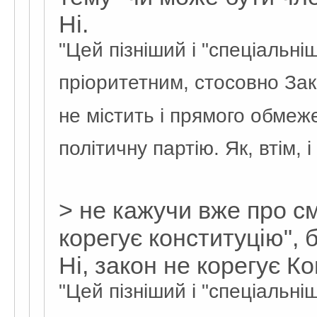
Ні.
"Цей пізніший і "спеціальніш
пріоритетним, стосовно Зак
не містить і прямого обме
політичну партію. Як, втім, 
> не кажучи вже про см
корегує конституцію", 
Ні, закон не корегує Ко
"Цей пізніший і "спеціальніш