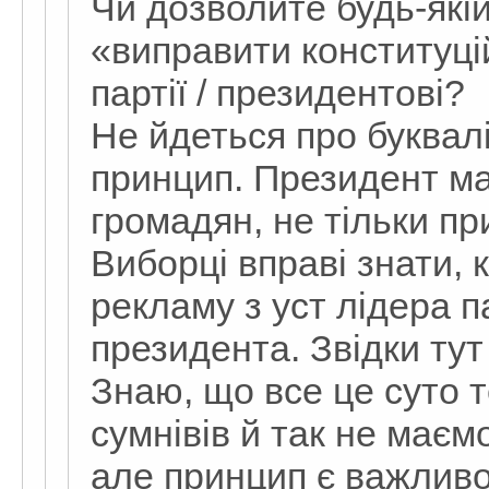
Чи дозволите будь-якій
«виправити конституці
партії / президентові?
Не йдеться про буквал
принцип. Президент ма
громадян, не тільки при
Виборці вправі знати, 
рекламу з уст лідера па
президента. Звідки ту
Знаю, що все це суто 
сумнівів й так не має
але принцип є важливо