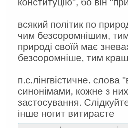
конституцію", бо він "пр
всякий політик по приро
чим безсоромнішим, тим
природі своїй має знева
безсоромніше, тим кращ
п.с.лінгвістичне. слова 
синонімами, кожне з ни
застосування. Слідкуйте
інше ногит витираєте