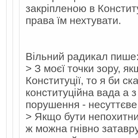
закріпленою в Конститу
права їм нехтувати.
Вільний радикал пише
> З моєї точки зору, я
Конституції, то я би ск
конституційна вада а з
порушення - несуттєве
> Якщо бути непохитни
ж можна гнівно затавру