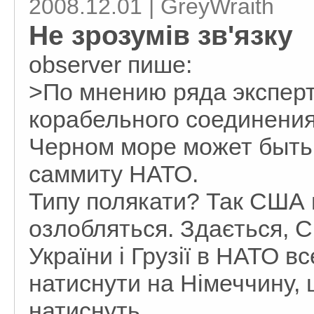
2008.12.01 | GreyWraith
Не зрозумів зв'язку
observеr пише:
>По мнению ряда эксперт
корабельного соединения
Черном море может быть
саммиту НАТО.
Типу полякати? Так США 
озлобляться. Здається, С
України і Грузії в НАТО вс
натиснути на Німеччину, 
натиснуть...