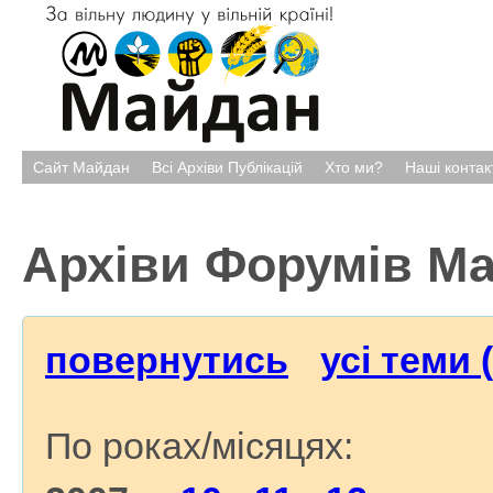
Сайт Майдан
Всі Архіви Публікацій
Хто ми?
Наші контак
Архіви Форумів М
повернутись
усі теми 
По роках/місяцях: